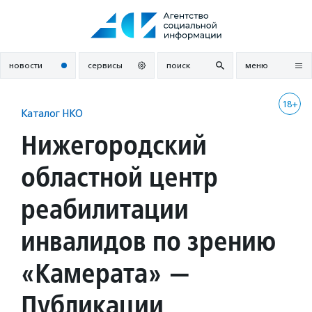
Перейти
к
содержанию
новости
сервисы
поиск
меню
18+
Каталог НКО
Нижегородский
областной центр
реабилитации
инвалидов по зрению
«Камерата» —
Публикации