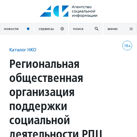
Перейти
к
содержанию
новости
сервисы
поиск
меню
18+
Каталог НКО
Региональная
общественная
организация
поддержки
социальной
деятельности РПЦ