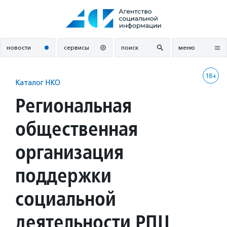
Перейти
к
содержанию
новости
сервисы
поиск
меню
18+
Каталог НКО
Региональная
общественная
организация
поддержки
социальной
деятельности РПЦ