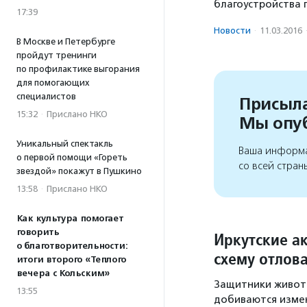
благоустройства 
17:39
Новости
·
11.03.2016
В Москве и Петербурге
пройдут тренинги
по профилактике выгорания
для помогающих
специалистов
Присыла
15:32
·
Прислано НКО
Мы опу
Уникальный спектакль
Ваша информа
о первой помощи «Гореть
со всей стран
звездой» покажут в Пушкино
13:58
·
Прислано НКО
Как культура помогает
говорить
Иркутские а
о благотворительности:
схему отлов
итоги второго «Теплого
вечера с Кольским»
Защитники животн
13:55
добиваются измен