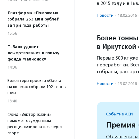
в 2015 году и в I
Платформа «Поможем»
Новости
·
18.02.2016
собрала 253 млн рублей
за три года работы
15:56
Более тонны
в Иркутской
Т-Банк удвоит
пожертвования в пользу
Первые 500 кг уж
фонда «Галчонок»
переработки. Все
14:36
собраны, рассорт
Волонтеры проекта «Охота
Новости
·
15.02.2016
на колеса» собрали 102 тонны
шин
13:40
Событие АСИ
Фонд «Вектор жизни»
поможет осужденным
Премия
ресоциализироваться через
спорт
Объявлены ла