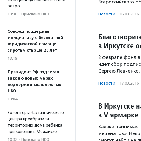
Всероссийского 
ретро
13:30
·
Прислано НКО
Новости
·
18.03.2016
Совфед поддержал
Благотвори
инициативу о бесплатной
в Иркутске 
юридической помощи
сиротам старше 23 лет
В феврале фонд в
13:19
идет сбор подпис
Сергею Левченко.
Президент РФ подписал
закон о новых мерах
Новости
·
17.03.2016
поддержки молодежных
НКО
13:04
В Иркутске н
в V ярмарке
Волонтеры Наставнического
центра преобразили
территорию дома ребенка
Заявки принимает
при колонии в Можайске
меценатов». Неко
10:32
·
Прислано НКО
смогут найти на 