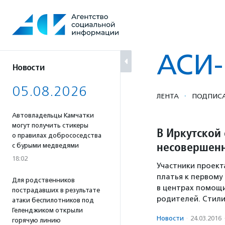
Перейти
к
содержанию
АСИ-
Новости
05.08.2026
·
ЛЕНТА
ПОДПИСА
Автовладельцы Камчатки
могут получить стикеры
В Иркутской
о правилах добрососедства
несовершенн
с бурыми медведями
18:02
Участники проект
платья к первому 
Для родственников
в центрах помощ
пострадавших в результате
родителей. Стил
атаки беспилотников под
Геленджиком открыли
Новости
·
24.03.2016
горячую линию