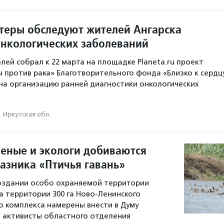
теры обследуют жителей Ангарска
онкологических заболеваний
блей собрал к 22 марта на площадке Planeta.ru проект
 против рака» Благотворительного фонда «Близко к сердцу
на организацию ранней диагностики онкологических
·
Иркутская обл.
ченые и экологи добиваются
казника «Птичья гавань»
оздании особо охраняемой территории
на территории 300 га Ново-Ленинского
 комплекса намерены внести в Думу
е активисты областного отделения