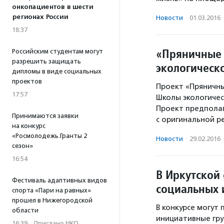
онкопациентов в шести
регионах России
Новости
·
01.03.2016
18:37
«Пряничные 
Российским студентам могут
разрешить защищать
экологическ
дипломы в виде социальных
проектов
Проект «Пряничны
17:57
Школы экологичес
Проект предполаг
Принимаются заявки
с оригинальной р
на конкурс
«Росмолодежь.Гранты 2
Новости
·
29.02.2016
сезон»
16:54
В Иркутской
Фестиваль адаптивных видов
социальных 
спорта «Пари на равных»
прошел в Нижегородской
В конкурсе могут
области
инициативные гру
16:39
·
Прислано НКО