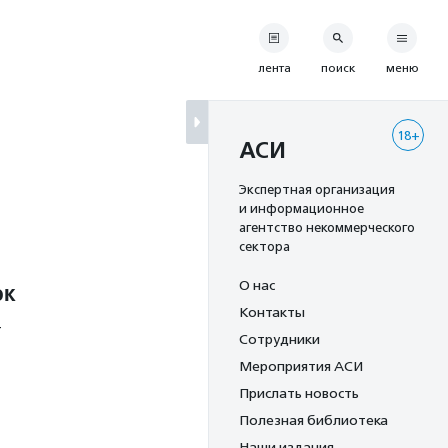
лента
поиск
меню
18+
АСИ
Экспертная организация
и информационное
агентство некоммерческого
сектора
ок
О нас
Контакты
т
Сотрудники
Мероприятия АСИ
Прислать новость
Полезная библиотека
Наши издания