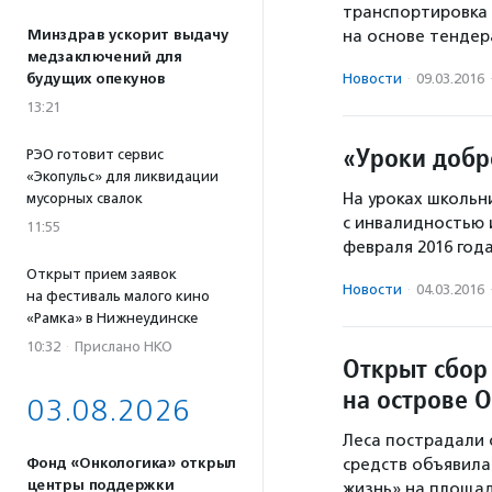
транспортировка
Минздрав ускорит выдачу
на основе тендер
медзаключений для
будущих опекунов
Новости
·
09.03.2016
13:21
«Уроки добр
РЭО готовит сервис
«Экопульс» для ликвидации
На уроках школь
мусорных свалок
с инвалидностью 
11:55
февраля 2016 год
Открыт прием заявок
Новости
·
04.03.2016
на фестиваль малого кино
«Рамка» в Нижнеудинске
10:32
·
Прислано НКО
Открыт сбор 
на острове 
03.08.2026
Леса пострадали 
Фонд «Онкологика» открыл
средств объявила
центры поддержки
жизнь» на площад