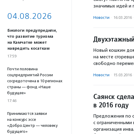
значимых идей и 
04.08.2026
Новости
·
16.03.2016
Биологи предупредили,
что развитие туризма
Двухэтажный
на Камчатке может
навредить косаткам
Новый кошкин дом
17:59
на месте сгоревше
свободно переме
Почти половина
соцпредприятий России
Новости
·
15.03.2016
сосредоточена в 10 регионах
страны — фонд «Наше
будущее»
Саянск сдел
17:46
в 2016 году
Принимаются заявки
Предложения по о
на конкурс эссе
с ограниченными
«Добро.Центр — человеку
организация инва
будущего»