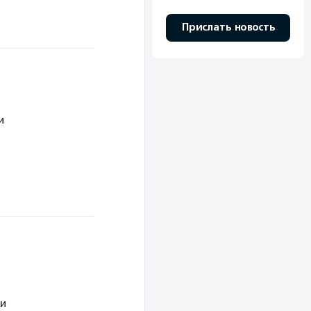
Прислать новость
и
ми