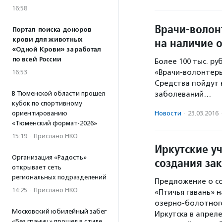
16:58
Врачи-волон
Портал поиска доноров
на наличие 
крови для животных
«Одной Крови» заработал
по всей России
Более 100 тыс. ру
«Врачи-волонтеры
16:53
Средства пойдут 
В Тюменской области прошел
заболеваний…
кубок по спортивному
ориентированию
Новости
·
23.03.2016
«Тюменский формат-2026»
15:19
·
Прислано НКО
Иркутские у
Организация «Радость»
создания за
открывает сеть
региональных подразделений
Предложение о с
14:25
·
Прислано НКО
«Птичья гавань» 
озерно-болотного
Московский юбилейный забег
Иркутска в апрел
«Без границ» прошел в стиле