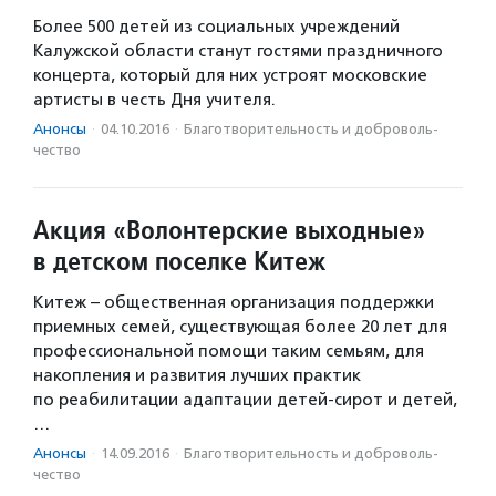
Более 500 детей из социальных учреждений
Калужской области станут гостями праздничного
концерта, который для них устроят московские
артисты в честь Дня учителя.
Анонсы
·
04.10.2016
·
Благотвори­тель­ность и доброволь­
чест­во
Акция «Волонтерские выходные»
в детском поселке Китеж
Китеж – общественная организация поддержки
приемных семей, существующая более 20 лет для
профессиональной помощи таким семьям, для
накопления и развития лучших практик
по реабилитации адаптации детей-сирот и детей,
…
Анонсы
·
14.09.2016
·
Благотвори­тель­ность и доброволь­
чест­во