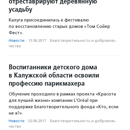
отреставрируют деревянную
усадьбу
Калуга присоединилась к фестивалю
по восстановлению старых домов «Том Сойер
Фест».
Новости
·
13.06.2017
·
Благотвори­тель­ность и доброволь­
чест­во
Воспитанники детского дома
в Калужской области освоили
профессию парикмахера
Обучение проходило в рамках проекта «Красота
для лучшей жизни» компании L’Oréal при
поддержке Благотворительного фонда «Кто, если
не я?».
Новости
·
02.06.2017
·
Благотвори­тель­ность и доброволь­
чест­во