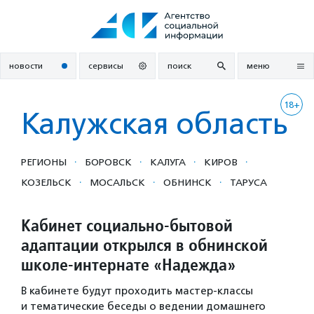
Перейти
к
содержанию
новости
сервисы
поиск
меню
18+
Калужская область
·
·
·
·
РЕГИОНЫ
БОРОВСК
КАЛУГА
КИРОВ
·
·
·
КОЗЕЛЬСК
МОСАЛЬСК
ОБНИНСК
ТАРУСА
Кабинет социально-бытовой
адаптации открылся в обнинской
школе-интернате «Надежда»
В кабинете будут проходить мастер-классы
и тематические беседы о ведении домашнего