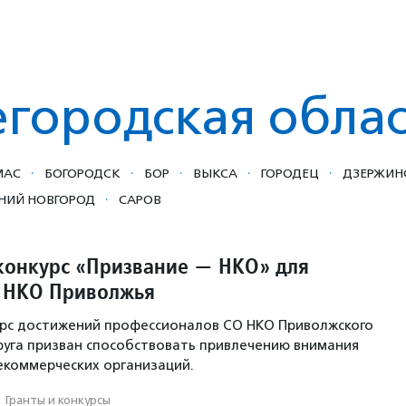
городская облас
·
·
·
·
·
МАС
БОГОРОДСК
БОР
ВЫКСА
ГОРОДЕЦ
ДЗЕРЖИН
·
НИЙ НОВГОРОД
САРОВ
конкурс «Призвание — НКО» для
 НКО Приволжья
рс достижений профессионалов CО НКО Приволжского
уга призван способствовать привлечению внимания
екоммерческих организаций.
·
Гранты и конкурсы