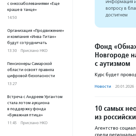
информация и
с онкозаболеваниями «Еще
вопросу в бла
краше в танце»
достигнем
14:50
Организация «Продвижение»
и компания «Инва-Титан»
будут сотрудничать
Фонд «Обнаж
13:30
·
Прислано НКО
Новгороде н
с аутизмом
Пенсионеры Самарской
области освоят правила
Курс будет прово
цифровой безопасности
13:27
Новости
·
20.01.2026
Встреча с Андреем Ургантом
стала лотом аукциона
10 самых не
в поддержку фонда
из российск
«Бумажная птица»
11:45
·
Прислано НКО
Агентство социал
среди региональн