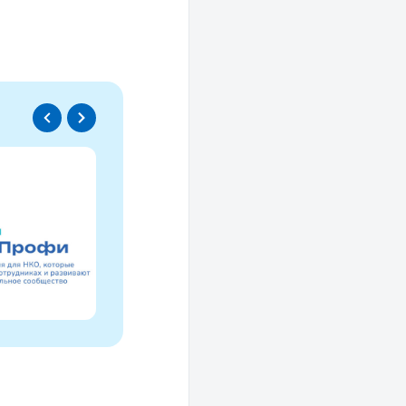
Спецпроект
Проводники социаль
изменений
Это ресурс, созданный для осмысле
НКО за 30 лет и размышлений об об