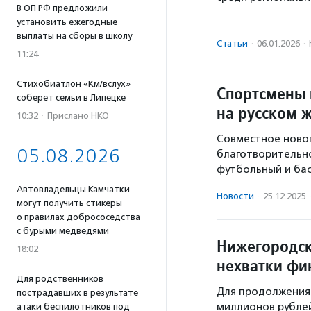
В ОП РФ предложили
установить ежегодные
выплаты на сборы в школу
Статьи
·
06.01.2026
·
11:24
Стихобиатлон «Км/вслух»
Спортсмены 
соберет семьи в Липецке
на русском 
10:32
·
Прислано НКО
Совместное новог
05.08.2026
благотворительно
футбольный и бас
Автовладельцы Камчатки
Новости
·
25.12.2025
могут получить стикеры
о правилах добрососедства
с бурыми медведями
Нижегородск
18:02
нехватки фи
Для родственников
Для продолжения 
пострадавших в результате
миллионов рубле
атаки беспилотников под