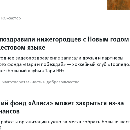
НКО-сектор
поздравили нижегородцев с Новым годом
жестовом языке
однее видеопоздравление записали друзья и партнеры
го фонда «Пари и побеждай» — хоккейный клуб «Торпедо
кетбольный клубы «Пари НН».
·
Благотвори­тель­ность и доброволь­чест­во
ий фонд «Алиса» может закрыться из-за
нансов
работы организации нужно за месяц собрать больше шес
й.