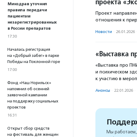
проекта «Эк
Минздрав уточнил
правила передачи
Проект направлен
пациентам
отношения к прир
незарегистрированных
в России препаратов
Новости
·
26.01.2026
17:30
Началась регистрация
«Выставка п
на «Добрый забег» в парке
Победы на Поклонной горе
«Выставка про ПН
17:00
и психическом зд
к участию в меро
Фонд «Наш Норильск»
напомнил об осенней
Анонсы
·
22.01.2026
·
заявочной кампании
на поддержку социальных
проектов
16:31
Поддерж
Открыт сбор средств
Мы работаем, 
на фестиваль для женщин