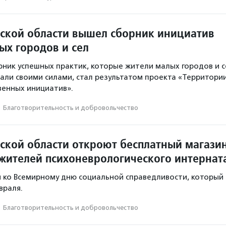
ской области вышел сборник инициатив
ых городов и сел
ник успешных практик, которые жители малых городов и с
али своими силами, стал результатом проекта «Территори
венных инициатив».
·
Благотвори­тель­ность и доброволь­чест­во
ской области откроют бесплатный магази
жителей психоневрологического интернат
 ко Всемирному дню социальной справедливости, который
враля.
·
Благотвори­тель­ность и доброволь­чест­во