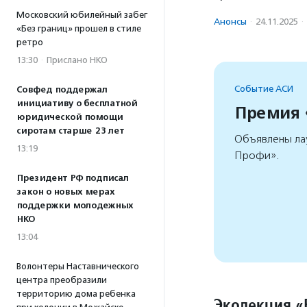
Московский юбилейный забег
Анонсы
·
24.11.2025
·
«Без границ» прошел в стиле
ретро
13:30
·
Прислано НКО
Событие АСИ
Совфед поддержал
инициативу о бесплатной
Премия
юридической помощи
сиротам старше 23 лет
Объявлены ла
13:19
Профи».
Президент РФ подписал
закон о новых мерах
поддержки молодежных
НКО
13:04
Волонтеры Наставнического
центра преобразили
территорию дома ребенка
Эколекция «