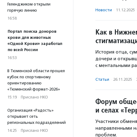
Геленджиком открыли
Новости
·
11.12.2025
горячую линию
16:58
Как в Нижне
Портал поиска доноров
крови для животных
стигматизац
«Одной Крови» заработал
по всей России
История отца, су
16:53
дочери и открыв
с ментальными ра
В Тюменской области прошел
кубок по спортивному
Статьи
·
26.11.2025
·
ориентированию
«Тюменский формат-2026»
15:19
·
Прислано НКО
Форум общес
и селах «Те
Организация «Радость»
открывает сеть
Участники обменя
региональных подразделений
направленными н
14:25
·
Прислано НКО
проблем.