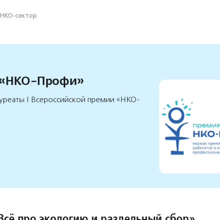
НКО-сектор
 «НКО-Профи»
уреаты I Всероссийской премии «НКО-
Всё про экологию и раздельный сбор»