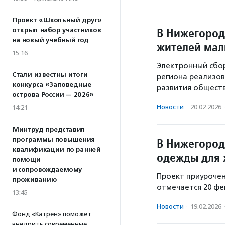
Проект «Школьный друг»
В Нижегород
открыл набор участников
на новый учебный год
жителей мал
15:16
Электронный сбор
Стали известны итоги
региона реализов
конкурса «Заповедные
развития общест
острова России — 2026»
Новости
·
20.02.2026
14:21
Минтруд представил
программы повышения
В Нижегород
квалификации по ранней
одежды для 
помощи
и сопровождаемому
Проект приурочен
проживанию
отмечается 20 фе
13:45
Новости
·
19.02.2026
Фонд «Катрен» поможет
внедрить современные