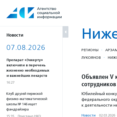
Перейти
к
содержанию
Ниже
Новости
07.08.2026
·
РЕГИОНЫ
АРЗА
·
ЛУКОЯНОВ
НИЖ
Препарат «Энхерту»
включили в перечень
жизненно необходимых
Объявлен V 
и важнейших лекарств
сотрудников
16:27
Юбилейный конку
Клуб друзей пермской
физико-математической
федерального окр
школы № 146 ищет
к деятельности н
фандрайзера
Новости
·
02.03.2026
15:35
·
Прислано НКО