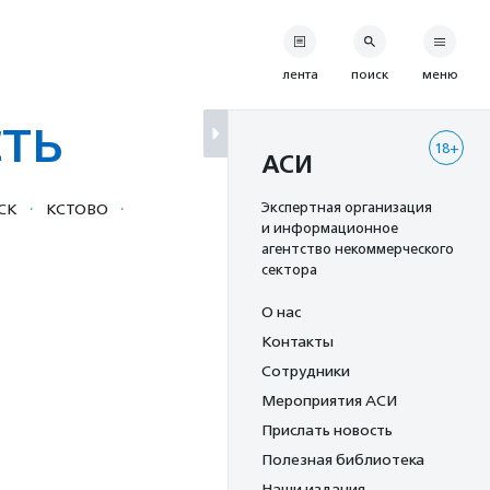
лента
поиск
меню
ть
18+
АСИ
·
·
Экспертная организация
СК
КСТОВО
и информационное
агентство некоммерческого
сектора
О нас
Контакты
Сотрудники
Мероприятия АСИ
Прислать новость
Полезная библиотека
Наши издания