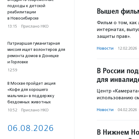
подходы к детской
Вышел фильм
реабилитации
в Новосибирске
Фильм о том, как
13:15
·
Прислано НКО
интернатах, выпу
защиты прав».
Патриаршая гуманитарная
Новости
·
12.02.2026
миссия ищет волонтеров для
ремонта домов в Донецке
и Горловке
В России по
12:59
для инвалид
В Москве пройдет акция
«Кофе для хорошего
Центр «Камерата»
мальчика» в поддержку
использованию с
бездомных животных
Новости
·
04.02.2026
10:52
·
Прислано НКО
06.08.2026
В Нижнем Но