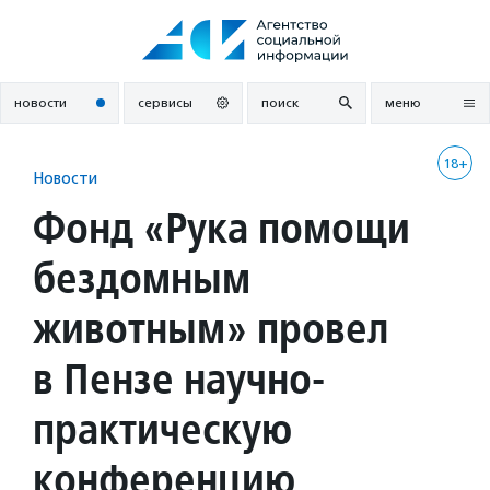
Перейти
к
содержанию
новости
сервисы
поиск
меню
18+
Новости
Фонд «Рука помощи
бездомным
животным» провел
в Пензе научно-
практическую
конференцию