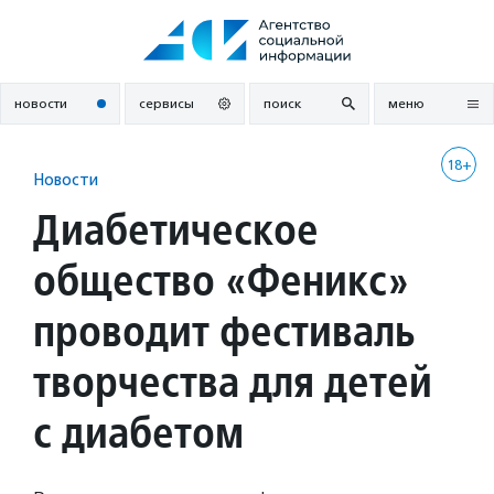
Перейти
к
содержанию
новости
сервисы
поиск
меню
18+
Новости
Диабетическое
общество «Феникс»
проводит фестиваль
творчества для детей
с диабетом