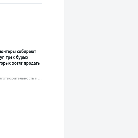
лонтеры собирают
уп трех бурых
торых хотят продать
аготвори­тель­ность и доброволь­чест­во