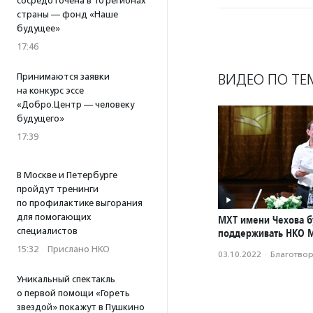
сосредоточена в 10 регионах
страны — фонд «Наше
будущее»
17:46
ВИДЕО ПО ТЕ
Принимаются заявки
на конкурс эссе
«Добро.Центр — человеку
будущего»
17:39
В Москве и Петербурге
пройдут тренинги
по профилактике выгорания
для помогающих
МХТ имени Чехова б
специалистов
поддерживать НКО 
15:32
·
Прислано НКО
03.10.2022
·
Благотвори
Уникальный спектакль
о первой помощи «Гореть
звездой» покажут в Пушкино