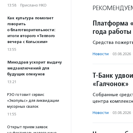
13:58
·
Прислано НКО
РЕКОМЕНДУЕ
Как культура помогает
Платформа «
говорить
года работы
о благотворительности:
итоги второго «Теплого
вечера с Кольским»
Средства пожертв
13:55
Новости
·
03.08.2026
Минздрав ускорит выдачу
медзаключений для
Т-Банк удво
будущих опекунов
«Галчонок»
13:21
Собранные средст
РЭО готовит сервис
«Экопульс» для ликвидации
центра комплекс
мусорных свалок
Новости
·
03.08.2026
11:55
Открыт прием заявок
на фестиваль малого кино