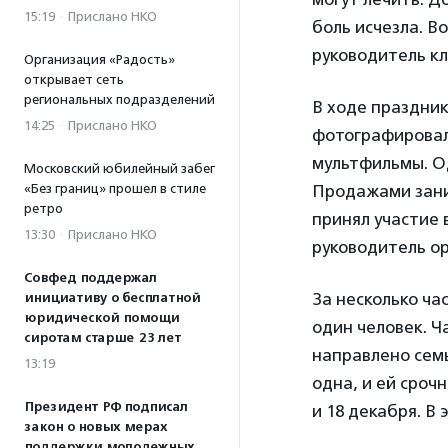
15:19
·
Прислано НКО
боль исчезла. В
руководитель к
Организация «Радость»
открывает сеть
региональных подразделений
В ходе праздник
14:25
·
Прислано НКО
фотографировал
мультфильмы. О
Московский юбилейный забег
«Без границ» прошел в стиле
Продажами зани
ретро
принял участие 
13:30
·
Прислано НКО
руководитель о
Совфед поддержал
За несколько ча
инициативу о бесплатной
юридической помощи
один человек. Ч
сиротам старше 23 лет
направлено семь
13:19
одна, и ей срочн
Президент РФ подписал
и 18 декабря. В
закон о новых мерах
поддержки молодежных