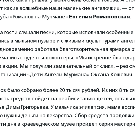
от какие волшебные наши маленькие ангелочки», — о
луба «Романов на Мурмане»
Евгения Романовская
.
а гости слушали песни, которые исполняли особенные
ись в мыльном пузыре и с живыми скульптурами ангел
дновременно работала благотворительная ярмарка р
мались студенты-волонтеры. «Мы искренне благодари
в акции. Мы получили замечательный отклик», – резю
рганизации «Дети-Ангелы Мурмана» Оксана Кошевич.
сов было собрано более 20 тысяч рублей. Из них 8 тыс
асть средств пойдёт на реабилитацию детей, остальн
е Димы Григорьева. У мальчика эпилепсия, мама восп
о нужны деньги на лекарства. Сбор средств продолжитс
 эти дня в краеведческом музее пройдет серия мастер-