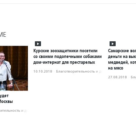
МЕ
Курские зоозащитники посетили
Самарские во
со своими подопечными собаками
деньги на вык
дом-интернат для престарелых
медведей, ко
на мясо
10.10.2018
·
Благотвори­тель­ность и доброволь­чест­во
27.08.2018
·
Бл
удет
Москвы
­тель­ность и доброволь­чест­во