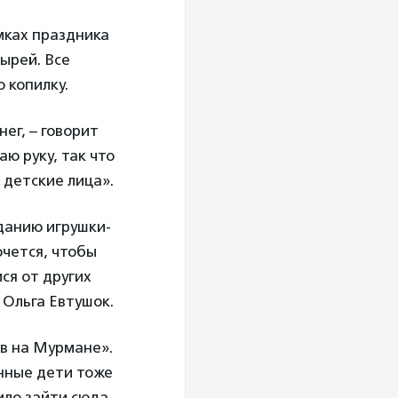
мках праздника
ырей. Все
 копилку.
ег, – говорит
аю руку, так что
 детские лица».
данию игрушки-
очется, чтобы
ся от других
а Ольга Евтушок.
ов на Мурмане».
нные дети тоже
оило зайти сюда,