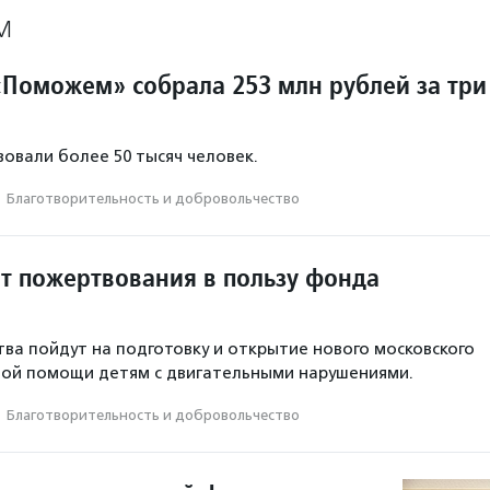
М
Поможем» собрала 253 млн рублей за три
овали более 50 тысяч человек.
·
Благотвори­тель­ность и доброволь­чест­во
ит пожертвования в пользу фонда
ва пойдут на подготовку и открытие нового московского
ной помощи детям с двигательными нарушениями.
·
Благотвори­тель­ность и доброволь­чест­во