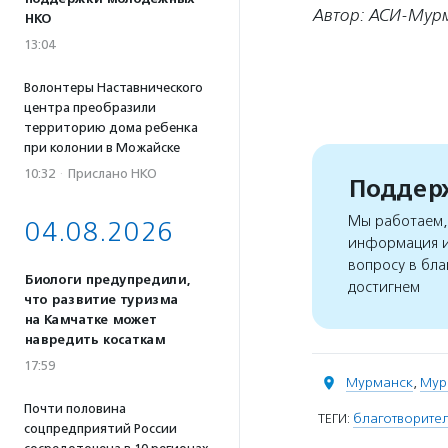
Автор: АСИ-Мур
НКО
13:04
Волонтеры Наставнического
центра преобразили
территорию дома ребенка
при колонии в Можайске
10:32
·
Прислано НКО
Поддерж
Мы работаем, 
04.08.2026
информация и
вопросу в бла
Биологи предупредили,
достигнем
что развитие туризма
на Камчатке может
навредить косаткам
17:59
Мурманск
,
Мур
Почти половина
ТЕГИ:
благотворите
соцпредприятий России