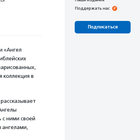
Поддержать нас
Подписаться
и «Ангел
библейских
 нарисованных,
я коллекция в
 рассказывает
Ангелы
 с ними своей
и ангелами,