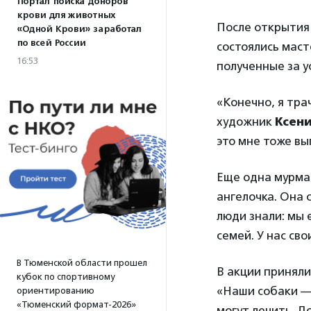
Портал поиска доноров
крови для животных
После открытия 
«Одной Крови» заработал
по всей России
состоялись маст
16:53
полученные за у
«Конечно, я тра
художник
Ксени
это мне тоже вы
Еще одна мурм
ангелочка. Она 
люди знали: мы 
семей. У нас сво
В Тюменской области прошел
В акции приняли
кубок по спортивному
«Наши собаки —
ориентированию
«Тюменский формат-2026»
могут лечить. До