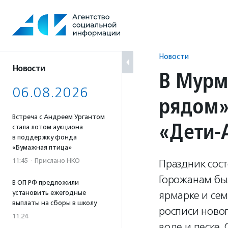
Перейти
к
содержанию
Новости
Новости
В Мурм
06.08.2026
рядом»
Встреча с Андреем Ургантом
«Дети-
стала лотом аукциона
в поддержку фонда
«Бумажная птица»
11:45
·
Прислано НКО
Праздник сос
Горожанам бы
В ОП РФ предложили
установить ежегодные
ярмарке и сем
выплаты на сборы в школу
росписи ново
11:24
воде и песке.