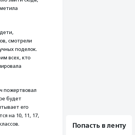
тметила
 дети,
ов, смотрели
учных поделок.
м всех, кто
мировала
яч пожертвовал
ое будет
итывает его
я на 10, 11, 17,
классов.
Попасть в ленту