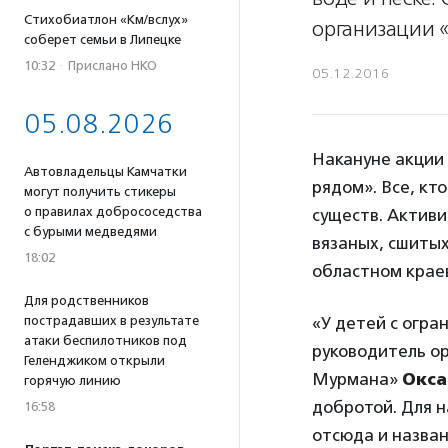
Стихобиатлон «Км/вслух»
организации 
соберет семьи в Липецке
10:32
·
Прислано НКО
05.12.2016
05.08.2026
Накануне акции
Автовладельцы Камчатки
рядом». Все, кт
могут получить стикеры
о правилах добрососедства
существ. Активи
с бурыми медведями
вязаных, сшитых
18:02
областном крае
Для родственников
пострадавших в результате
«У детей с огра
атаки беспилотников под
руководитель о
Геленджиком открыли
Мурмана»
Окса
горячую линию
добротой. Для н
16:58
отсюда и назван