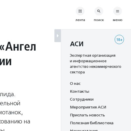
лента
поиск
меню
18+
«Ангел
АСИ
ии
Экспертная организация
и информационное
агентство некоммерческого
сектора
О нас
Контакты
лида.
Сотрудники
тельной
Мероприятия АСИ
мотанок,
Прислать новость
сованию на
Полезная библиотека
ды
Наши издания