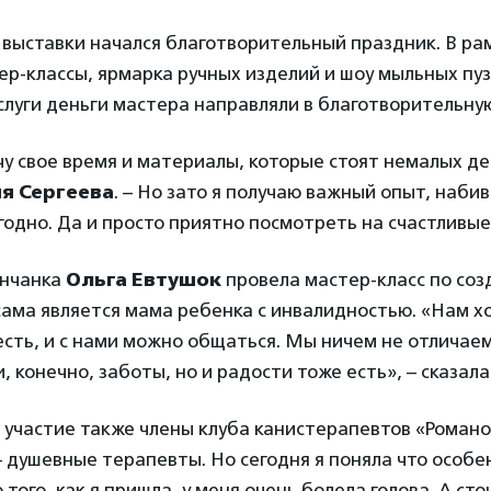
выставки начался благотворительный праздник. В ра
ер-классы, ярмарка ручных изделий и шоу мыльных пуз
слуги деньги мастера направляли в благотворительную
чу свое время и материалы, которые стоят немалых ден
я Сергеева
. – Но зато я получаю важный опыт, набив
годно. Да и просто приятно посмотреть на счастливые
анчанка
Ольга Евтушок
провела мастер-класс по соз
сама является мама ребенка с инвалидностью. «Нам х
есть, и с нами можно общаться. Мы ничем не отличаем
и, конечно, заботы, но и радости тоже есть», – сказал
 участие также члены клуба канистерапевтов «Роман
 душевные терапевты. Но сегодня я поняла что особе
 того, как я пришла, у меня очень болела голова. А ст