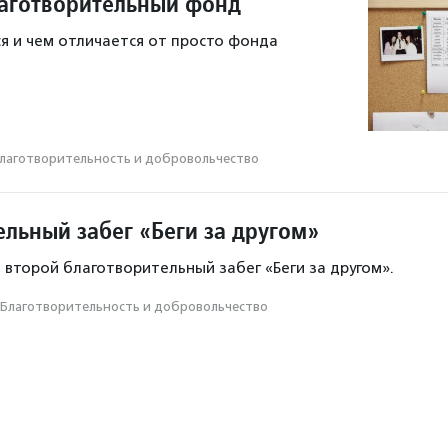
лаготворительный фонд
я и чем отличается от просто фонда
лаготвори­тель­ность и доброволь­чест­во
ельный забег «Беги за другом»
 второй благотворительный забег «Беги за другом».
Благотвори­тель­ность и доброволь­чест­во