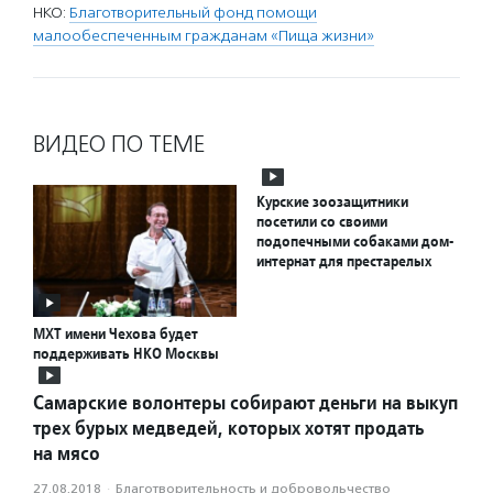
НКО:
Благотворительный фонд помощи
малообеспеченным гражданам «Пища жизни»
ВИДЕО ПО ТЕМЕ
Курские зоозащитники
посетили со своими
подопечными собаками дом-
интернат для престарелых
МХТ имени Чехова будет
поддерживать НКО Москвы
Самарские волонтеры собирают деньги на выкуп
трех бурых медведей, которых хотят продать
на мясо
27.08.2018
·
Благотвори­тель­ность и доброволь­чест­во