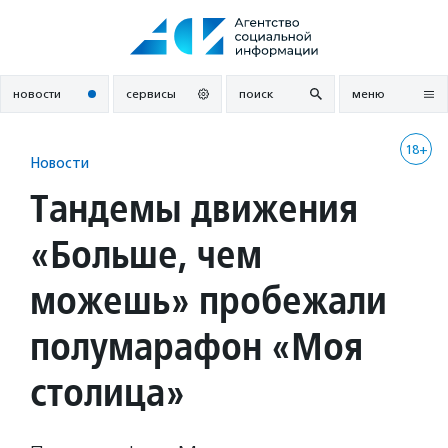
Перейти
к
содержанию
новости
сервисы
поиск
меню
18+
Новости
Тандемы движения
«Больше, чем
можешь» пробежали
полумарафон «Моя
столица»