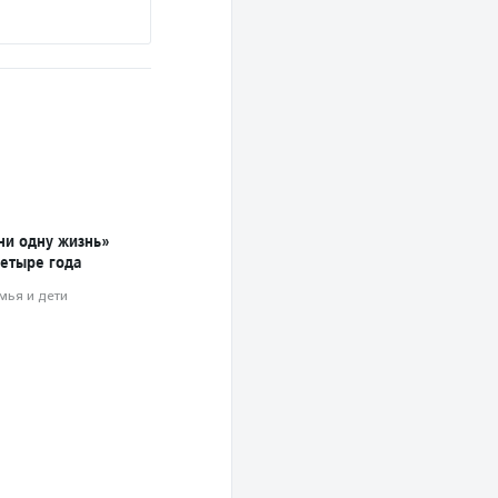
и одну жизнь»
четыре года
мья и дети