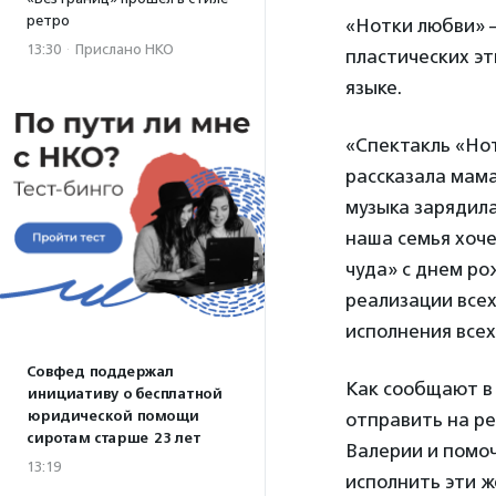
ретро
«Нотки любви» —
13:30
·
Прислано НКО
пластических э
языке.
«Спектакль «Нот
рассказала мам
музыка зарядила
наша семья хоч
чуда» с днем ро
реализации всех
исполнения всех
Совфед поддержал
Как сообщают в 
инициативу о бесплатной
юридической помощи
отправить на р
сиротам старше 23 лет
Валерии и помоч
13:19
исполнить эти 