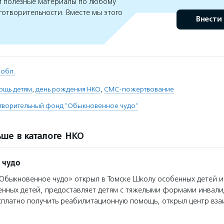
 полезные материалы по любому
готворительности. Вместе мы этого
Внести
 обл.
ощь детям
,
день рождения НКО
,
СМС-пожертвование
творительный фонд "Обыкновенное чудо"
ше в каталоге НКО
 чудо
быкновенное чудо» открыл в Томске Школу особенных детей 
енных детей, предоставляет детям с тяжелыми формами инвали
сплатно получить реабилитационную помощь, открыл центр вз