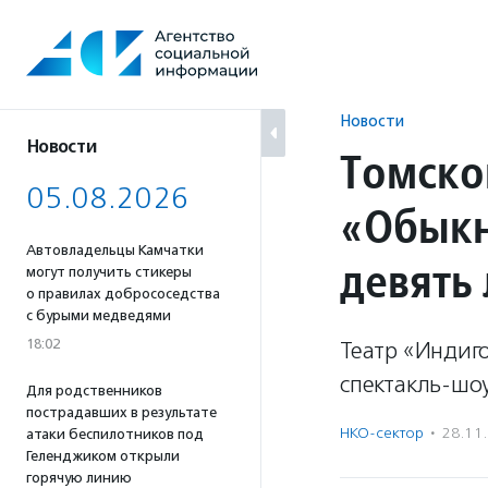
Перейти
к
содержанию
Новости
Новости
Томско
05.08.2026
«Обыкн
Автовладельцы Камчатки
девять 
могут получить стикеры
о правилах добрососедства
с бурыми медведями
18:02
Театр «Индиг
спектакль-шоу
Для родственников
пострадавших в результате
НКО-сектор
·
28.11
атаки беспилотников под
Геленджиком открыли
горячую линию