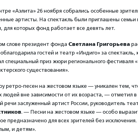
тре «Аэлита» 26 ноября собрались особенные зрители
енные артисты. На спектакль были приглашены семьи
, для которых фонд работает все девять лет.
ом слове президент фонда
Светлана Григорьева
ра
облагодарила гостей и театр «Индиго» за спектакль,
ал специальный приз жюри регионального фестиваля 
ктерского существования».
у ретро-песен на жестовом языке — уникален тем, чт
х людей вне зависимости от их возраста, — отметил в
 речи заслуженный артист России, руководитель теа
стников
. — Песни на жестовом языке — особо выраз
рое предназначено для всех зрителей без исключения.
лым, и детям».