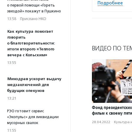
Подробнее
о первой помощи «Гореть
звездой» покажут в Пушкино
13:58
·
Прислано НКО
Как культура помогает
говорить
о благотворительности:
ВИДЕО ПО ТЕ
итоги второго «Теплого
вечера с Кольским»
13:55
Минздрав ускорит выдачу
медзаключений для
будущих опекунов
13:21
Фонд президентских
РЭО готовит сервис
фильм к своему пят
«Экопульс» для ликвидации
28.04.2022
·
Культура 
мусорных свалок
11:55