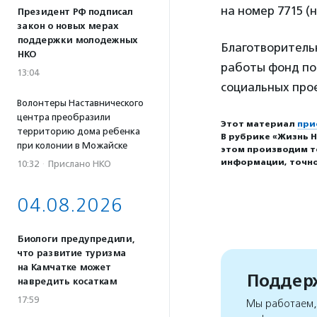
на номер 7715 (
Президент РФ подписал
закон о новых мерах
поддержки молодежных
Благотворительн
НКО
работы фонд пом
13:04
социальных про
Волонтеры Наставнического
центра преобразили
Этот материал
при
территорию дома ребенка
В рубрике «Жизнь Н
при колонии в Можайске
этом производим т
информации, точно
10:32
·
Прислано НКО
04.08.2026
Биологи предупредили,
что развитие туризма
на Камчатке может
Поддерж
навредить косаткам
17:59
Мы работаем, 