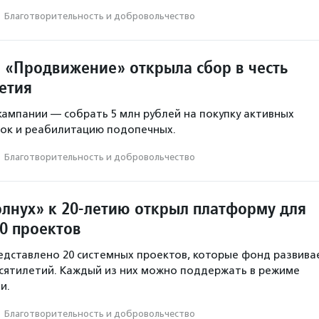
·
Благотвори­тель­ность и доброволь­чест­во
 «Продвижение» открыла сбор в честь
етия
ампании — собрать 5 млн рублей на покупку активных
сок и реабилитацию подопечных.
·
Благотвори­тель­ность и доброволь­чест­во
лнух» к 20-летию открыл платформу для
0 проектов
дставлено 20 системных проектов, которые фонд развива
есятилетий. Каждый из них можно поддержать в режиме
и.
·
Благотвори­тель­ность и доброволь­чест­во