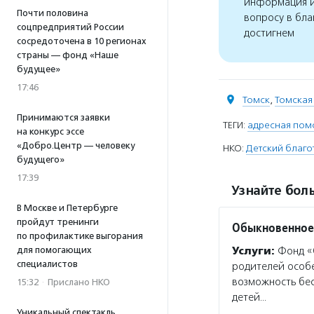
информация и
Почти половина
вопросу в бла
соцпредприятий России
достигнем
сосредоточена в 10 регионах
страны — фонд «Наше
будущее»
17:46
Томск
,
Томская
Принимаются заявки
ТЕГИ:
адресная пом
на конкурс эссе
«Добро.Центр — человеку
НКО:
Детский благо
будущего»
17:39
Узнайте боль
В Москве и Петербурге
пройдут тренинги
Обыкновенное
по профилактике выгорания
Услуги:
Фонд «О
для помогающих
специалистов
родителей особ
возможность бе
15:32
·
Прислано НКО
детей…
Уникальный спектакль