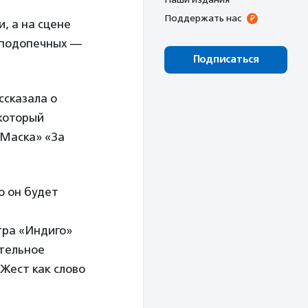
Поддержать нас
, а на сцене
 подопечных —
Подписаться
ссказала о
 который
«Маска» «За
о он будет
тра «Индиго»
ительное
 Жест как слово