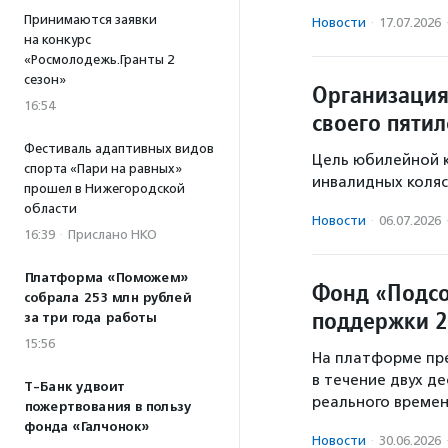
Принимаются заявки
Новости
·
17.07.2026
на конкурс
«Росмолодежь.Гранты 2
сезон»
Организация
16:54
своего пятил
Фестиваль адаптивных видов
Цель юбилейной к
спорта «Пари на равных»
инвалидных коля
прошел в Нижегородской
области
Новости
·
06.07.2026
16:39
·
Прислано НКО
Платформа «Поможем»
Фонд «Подсо
собрала 253 млн рублей
поддержки 2
за три года работы
15:56
На платформе пре
в течение двух д
Т-Банк удвоит
реального времен
пожертвования в пользу
фонда «Галчонок»
Новости
·
30.06.2026