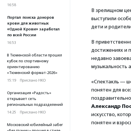
16:58
В зрелищном цен
Портал поиска доноров
выступили особ
крови для животных
дети и родители
«Одной Крови» заработал
по всей России
В приветственн
16:53
достижениях и п
В Тюменской области прошел
недавно завоев
кубок по спортивному
музыкальность а
ориентированию
«Тюменский формат-2026»
15:19
·
Прислано НКО
«Спектакль — шо
понятен для все
Организация «Радость»
поздравительной
открывает сеть
региональных подразделений
Александр По
14:25
·
Прислано НКО
искусство, кото
понятен и взрос
Московский юбилейный забег
«Без границ» прошел в стиле