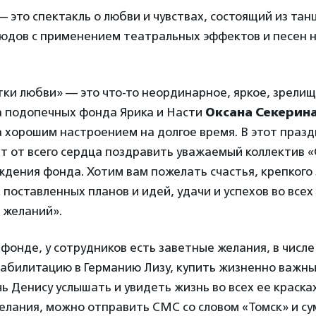
 это спектакль о любви и чувствах, состоящий из тан
тюдов с применением театральных эффектов и песен 
ки любви» — это что-то неординарное, яркое, зрели
а подопечных фонда Ярика и Насти
Оксана Секерин
 хорошим настроением на долгое время. В этот праз
ет от всего сердца поздравить уважаемый коллектив
ждения фонда. Хотим вам пожелать счастья, крепкого
 поставленных планов и идей, удачи и успехов во всех
 желаний».
фонде, у сотрудников есть заветные желания, в числ
еабилитацию в Германию Лизу, купить жизненно важны
ь Денису услышать и увидеть жизнь во всех ее краска
желания, можно отправить СМС со словом «Томск» и с