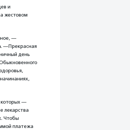
цев и
на жестовом
щное, —
а
. —Прекрасная
дничный день
 «Обыкновенного
 здоровья,
 начинаниях,
е которых —
е лекарства
х. Чтобы
уммой платежа