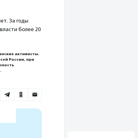
ет. За годы
власти более 20
анские активисты.
сей России, при
рность
.