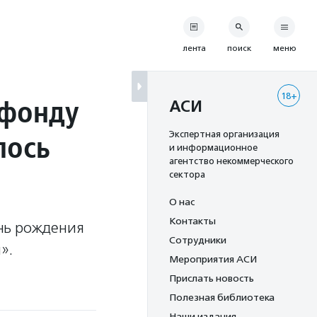
лента
поиск
меню
18+
 фонду
АСИ
лось
Экспертная организация
и информационное
агентство некоммерческого
сектора
О нас
Контакты
нь рождения
Сотрудники
».
Мероприятия АСИ
Прислать новость
Полезная библиотека
Наши издания