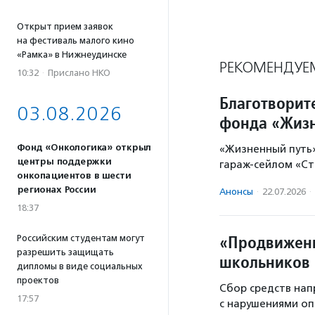
Открыт прием заявок
на фестиваль малого кино
«Рамка» в Нижнеудинске
РЕКОМЕНДУЕ
10:32
·
Прислано НКО
Благотворит
03.08.2026
фонда «Жизн
Фонд «Онкологика» открыл
«Жизненный путь
центры поддержки
гараж-сейлом «Ст
онкопациентов в шести
регионах России
Анонсы
·
22.07.2026
·
18:37
«Продвижени
Российским студентам могут
разрешить защищать
школьников 
дипломы в виде социальных
проектов
Сбор средств нап
17:57
с нарушениями оп