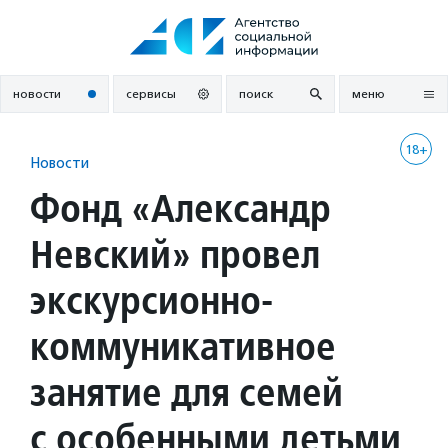
Перейти
к
содержанию
новости
сервисы
поиск
меню
18+
Новости
Фонд «Александр
Невский» провел
экскурсионно-
коммуникативное
занятие для семей
с особенными детьми