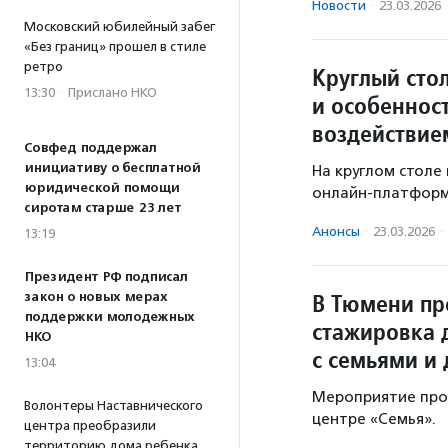
Новости
·
23.03.2026
Московский юбилейный забег
«Без границ» прошел в стиле
ретро
Круглый сто
13:30
·
Прислано НКО
и особеннос
воздействие
Совфед поддержал
инициативу о бесплатной
На круглом столе
юридической помощи
онлайн-платформ
сиротам старше 23 лет
Анонсы
·
23.03.2026
·
13:19
Президент РФ подписал
В Тюмени пр
закон о новых мерах
поддержки молодежных
стажировка 
НКО
с семьями и
13:04
Мероприятие прох
Волонтеры Наставнического
центре «Семья».
центра преобразили
территорию дома ребенка