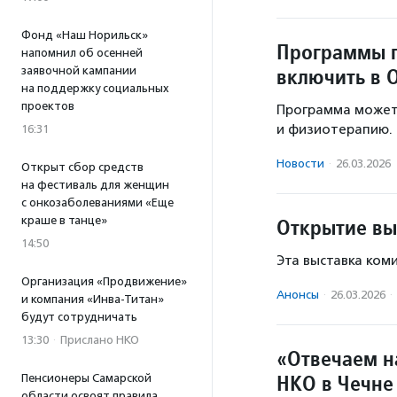
Фонд «Наш Норильск»
Программы 
напомнил об осенней
включить в 
заявочной кампании
на поддержку социальных
проектов
Программа может
и физиотерапию.
16:31
Новости
·
26.03.2026
Открыт сбор средств
на фестиваль для женщин
с онкозаболеваниями «Еще
краше в танце»
Открытие вы
14:50
Эта выставка коми
Организация «Продвижение»
Анонсы
·
26.03.2026
·
и компания «Инва-Титан»
будут сотрудничать
13:30
·
Прислано НКО
«Отвечаем н
НКО в Чечне
Пенсионеры Самарской
области освоят правила