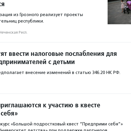
ся
изация из Грозного реализует проекты
ельниц республики.
Чеченская Респ.
тят ввести налоговые послабления для
принимателей с детьми
дполагает внесение изменений в статью 346.20 НК РФ.
риглашаются к участию в квесте
себя»
нкурс «Большой подростковый квест ”Предприми себя”»
ниверситет детства» при поддержке партнеров.