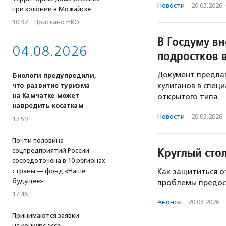
Новости
·
20.03.2026
при колонии в Можайске
10:32
·
Прислано НКО
В Госдуму вн
04.08.2026
подростков 
Документ предлаг
Биологи предупредили,
хулиганов в спец
что развитие туризма
на Камчатке может
открытого типа.
навредить косаткам
Новости
·
20.03.2026
17:59
Почти половина
Круглый сто
соцпредприятий России
сосредоточена в 10 регионах
Как защититься о
страны — фонд «Наше
будущее»
проблемы предост
17:46
Анонсы
·
20.03.2026
·
Принимаются заявки
на конкурс эссе