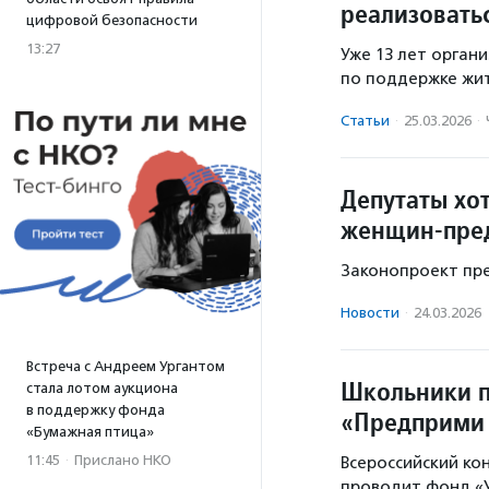
реализовать
цифровой безопасности
13:27
Уже 13 лет орган
по поддержке жит
Статьи
·
25.03.2026
·
Депутаты хо
женщин-пред
Законопроект пре
Новости
·
24.03.2026
Встреча с Андреем Ургантом
Школьники п
стала лотом аукциона
в поддержку фонда
«Предприми 
«Бумажная птица»
11:45
·
Прислано НКО
Всероссийский ко
проводит фонд «У