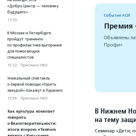
«Добро.Центр — человеку
будущего»
Событие АСИ
17:39
Премия
В Москве и Петербурге
Объявлены ла
пройдут тренинги
Профи».
по профилактике выгорания
для помогающих
специалистов
15:32
·
Прислано НКО
Уникальный спектакль
о первой помощи «Гореть
звездой» покажут в Пушкино
13:58
·
Прислано НКО
В Нижнем Но
Как культура помогает
на тему защ
говорить
о благотворительности:
итоги второго «Теплого
Семинар «Дети, п
вечера с Кольским»