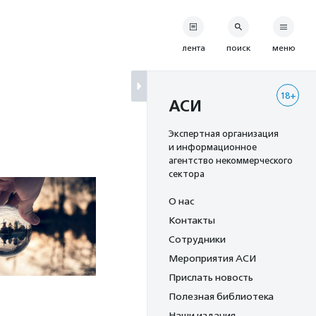
лента
поиск
меню
18+
АСИ
Экспертная организация
и информационное
агентство некоммерческого
сектора
О нас
Контакты
Сотрудники
Мероприятия АСИ
Прислать новость
Полезная библиотека
Наши издания