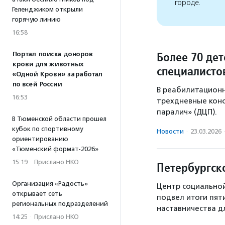
городе.
Геленджиком открыли
горячую линию
16:58
Более 70 де
Портал поиска доноров
крови для животных
специалисто
«Одной Крови» заработал
по всей России
В реабилитационн
16:53
трехдневные конс
паралич» (ДЦП).
В Тюменской области прошел
кубок по спортивному
Новости
·
23.03.2026
ориентированию
«Тюменский формат-2026»
15:19
·
Прислано НКО
Петербургск
Организация «Радость»
Центр социально
открывает сеть
подвел итоги пят
региональных подразделений
наставничества д
14:25
·
Прислано НКО