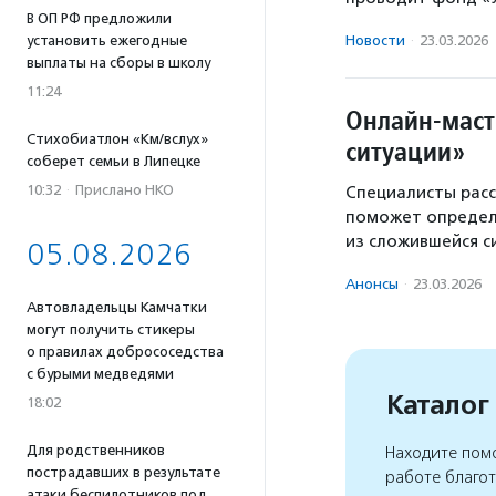
В ОП РФ предложили
установить ежегодные
Новости
·
23.03.2026
выплаты на сборы в школу
11:24
Онлайн-маст
Стихобиатлон «Км/вслух»
ситуации»
соберет семьи в Липецке
10:32
·
Прислано НКО
Специалисты расс
поможет определ
из сложившейся с
05.08.2026
Анонсы
·
23.03.2026
Автовладельцы Камчатки
могут получить стикеры
о правилах добрососедства
с бурыми медведями
Каталог
18:02
Для родственников
Находите помо
пострадавших в результате
работе благо
атаки беспилотников под