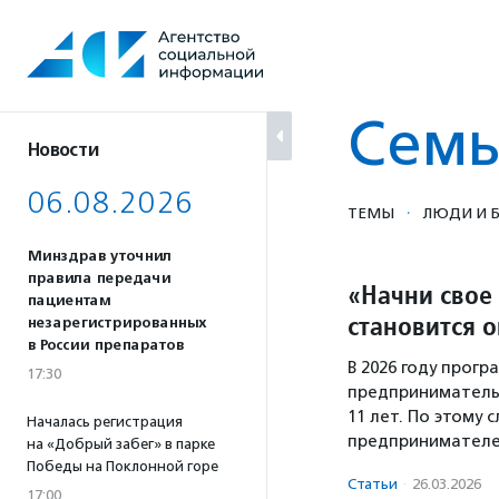
Перейти
к
содержанию
Семь
Новости
06.08.2026
·
ТЕМЫ
ЛЮДИ И Б
Минздрав уточнил
правила передачи
«Начни свое
пациентам
становится 
незарегистрированных
в России препаратов
В 2026 году прог
17:30
предприниматель
11 лет. По этому 
Началась регистрация
предпринимателей
на «Добрый забег» в парке
Победы на Поклонной горе
Статьи
·
26.03.2026
17:00