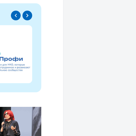
Спецпроект
Проводники социаль
изменений
Это ресурс, созданный для осмысле
НКО за 30 лет и размышлений об об