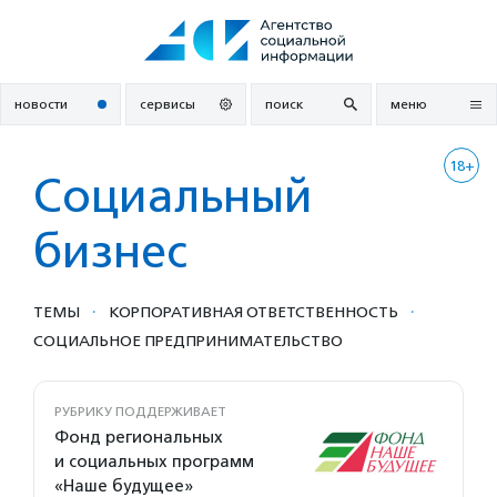
Перейти
к
содержанию
новости
сервисы
поиск
меню
18+
Социальный
бизнес
·
·
ТЕМЫ
КОРПОРАТИВНАЯ ОТВЕТСТВЕННОСТЬ
СОЦИАЛЬНОЕ ПРЕДПРИ­НИМА­ТЕЛЬ­СТВО
РУБРИКУ ПОДДЕРЖИВАЕТ
Фонд региональных
и социальных программ
«Наше будущее»