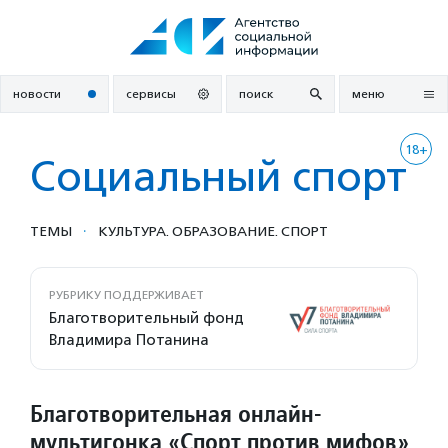
Перейти
к
содержанию
новости
сервисы
поиск
меню
18+
Социальный спорт
·
ТЕМЫ
КУЛЬТУРА. ОБРАЗОВАНИЕ. СПОРТ
РУБРИКУ ПОДДЕРЖИВАЕТ
Благотворительный фонд
Владимира Потанина
Благотворительная онлайн-
мультигонка «Спорт против мифов»