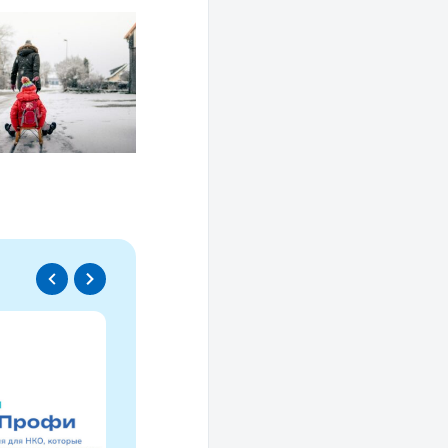
Спецпроект
Проводники социаль
изменений
Это ресурс, созданный для осмысле
НКО за 30 лет и размышлений об об