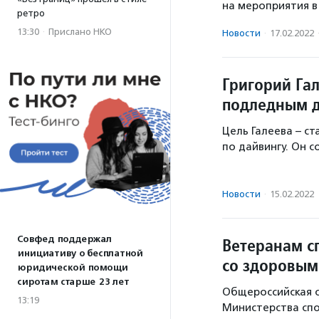
на мероприятия в
ретро
13:30
·
Прислано НКО
Новости
·
17.02.2022
Григорий Гал
подледным д
Цель Галеева – с
по дайвингу. Он с
Новости
·
15.02.2022
Совфед поддержал
Ветеранам с
инициативу о бесплатной
со здоровым
юридической помощи
сиротам старше 23 лет
Общероссийская с
13:19
Министерства спо