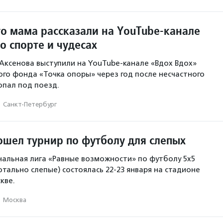
го мама рассказали на YouTube-канале
о спорте и чудесах
Аксенова выступили на YouTube-канале «Вдох Вдох»
го фонда «Точка опоры» через год после несчастного
опал под поезд.
·
Санкт-Петербург
ошел турнир по футболу для слепых
нальная лига «Равные возможности» по футболу 5х5
отально слепые) состоялась 22-23 января на стадионе
кве.
·
Москва