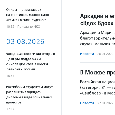
Открыт прием заявок
Аркадий и е
на фестиваль малого кино
«Рамка» в Нижнеудинске
«Вдох Вдох» 
10:32
·
Прислано НКО
Аркадий и Мария 
благотворительно
03.08.2026
случая: мальчик п
Фонд «Онкологика» открыл
Новости
·
28.01.2022
центры поддержки
онкопациентов в шести
регионах России
В Москве пр
18:37
Российская нацио
Российским студентам могут
(категория В1 — т
разрешить защищать
«Свиблово» в Мос
дипломы в виде социальных
проектов
Новости
·
27.01.2022
17:57