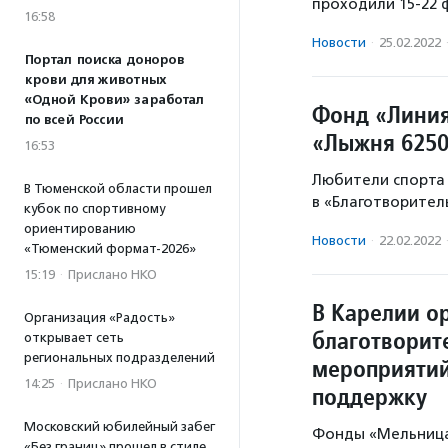
проходили 15-22 
16:58
Новости
·
25.02.2022
Портал поиска доноров
крови для животных
«Одной Крови» заработал
Фонд «Линия
по всей России
«Лыжня 625
16:53
Любители спорта 
В Тюменской области прошел
в «Благотворител
кубок по спортивному
ориентированию
Новости
·
22.02.2022
«Тюменский формат-2026»
15:19
·
Прислано НКО
В Карелии о
Организация «Радость»
благотворит
открывает сеть
региональных подразделений
мероприятий
14:25
·
Прислано НКО
поддержку
Московский юбилейный забег
Фонды «Мельница
«Без границ» прошел в стиле