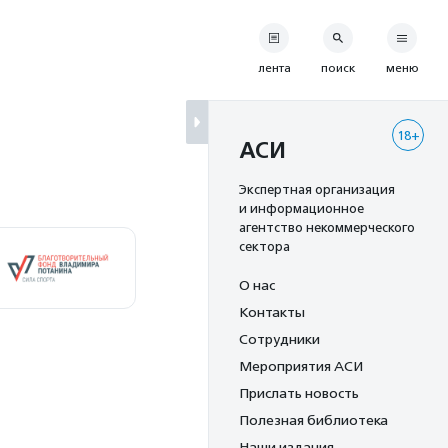
лента
поиск
меню
18+
АСИ
Экспертная организация
и информационное
агентство некоммерческого
сектора
О нас
Контакты
Сотрудники
Мероприятия АСИ
Прислать новость
Полезная библиотека
Наши издания