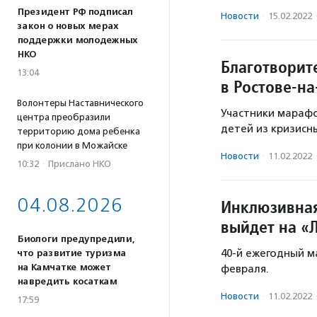
Президент РФ подписал
Новости
·
15.02.2022
закон о новых мерах
поддержки молодежных
НКО
Благотворит
13:04
в Ростове-н
Волонтеры Наставнического
Участники мараф
центра преобразили
детей из кризисн
территорию дома ребенка
при колонии в Можайске
Новости
·
11.02.2022
10:32
·
Прислано НКО
04.08.2026
Инклюзивная
выйдет на «
Биологи предупредили,
40-й ежегодный м
что развитие туризма
на Камчатке может
февраля.
навредить косаткам
Новости
·
11.02.2022
17:59