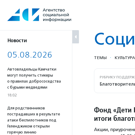
Перейти
к
содержанию
Соци
Новости
05.08.2026
·
ТЕМЫ
КУЛЬТУРА
Автовладельцы Камчатки
могут получить стикеры
РУБРИКУ ПОДДЕРЖ
о правилах добрососедства
Благотворител
с бурыми медведями
18:02
Фонд «Дети 
Для родственников
пострадавших в результате
итоги благо
атаки беспилотников под
Геленджиком открыли
Акции, приурочен
горячую линию