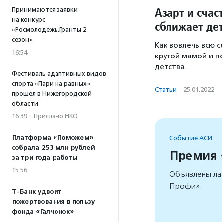
Азарт и счас
Принимаются заявки
на конкурс
сближает де
«Росмолодежь.Гранты 2
сезон»
Как вовлечь всю с
16:54
крутой мамой и п
детства.
Фестиваль адаптивных видов
спорта «Пари на равных»
Статьи
·
25.01.2022
прошел в Нижегородской
области
16:39
·
Прислано НКО
Платформа «Поможем»
Событие АСИ
собрала 253 млн рублей
Премия
за три года работы
15:56
Объявлены ла
Профи».
Т-Банк удвоит
пожертвования в пользу
фонда «Галчонок»