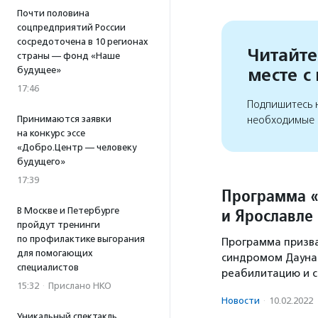
Почти половина
соцпредприятий России
сосредоточена в 10 регионах
Читайте
страны — фонд «Наше
будущее»
месте с
17:46
Подпишитесь н
необходимые 
Принимаются заявки
на конкурс эссе
«Добро.Центр — человеку
будущего»
17:39
Программа «
и Ярославле
В Москве и Петербурге
пройдут тренинги
по профилактике выгорания
Программа призва
для помогающих
синдромом Дауна
специалистов
реабилитацию и с
15:32
·
Прислано НКО
Новости
·
10.02.2022
Уникальный спектакль