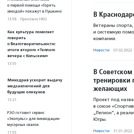
о первой помощи «Гореть
звездой» покажут в Пушкино
В Краснодар
13:58
·
Прислано НКО
Ветераны спорта,
и системную помо
Как культура помогает
говорить
компании.
о благотворительности:
итоги второго «Теплого
Новости
·
07.02.2022
вечера с Кольским»
13:55
В Советском
тренировки 
Минздрав ускорит выдачу
медзаключений для
желающих
будущих опекунов
Проект под назва
13:21
в союзе «Спорти
„Легион“, а реали
РЭО готовит сервис
«Экопульс» для ликвидации
Югры.
мусорных свалок
Новости
·
31.01.2022
11:55