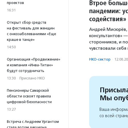
Втрое больш
проектов
пандемии: у
16:31
содействия»
Открыт сбор средств
на фестиваль для женщин
Андрей Мисюрёв, 
с онкозаболеваниями «Еще
консультантов» —
краше в танце»
сторонников, и п
14:50
чувствовали себя
Организация «Продвижение»
НКО-сектор
·
12.08.2
и компания «Инва-Титан»
будут сотрудничать
13:30
·
Прислано НКО
Присыла
Пенсионеры Самарской
Мы опу
области освоят правила
цифровой безопасности
Ваша информа
13:27
со всей стран
Встреча с Андреем Ургантом
стала лотом аукциона