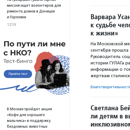
миссия ищет волонтеров для
ремонта домов в Донецке
Варвара Уса
и Горловке
к судьбе чел
12:59
к жизни»
На Московской ме
сентября прошла 
Руководитель соц
истории ГУЛАГа р
информации о том
жертвам сталинск
Благотвори­тель­ност
Светлана Бе
В Москве пройдет акция
ли детям в 
«Кофе для хорошего
мальчика» в поддержку
инклюзивном
бездомных животных