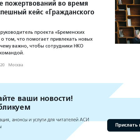
е пожертвований во время
спешный кейс «Гражданского
руководитель проекта «Бременских
 о том, что помогает привлекать новых
очему важно, чтобы сотрудники НКО
 командой.
020
·
Москва
йте ваши новости!
бликуем
ция, анонсы и услуги для читателей АСИ
Прислать 
ы