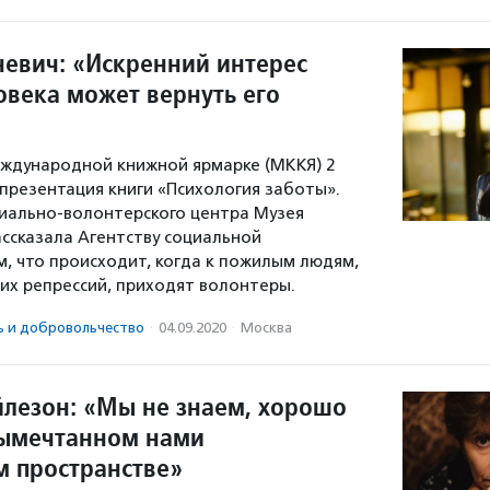
невич: «Искренний интерес
овека может вернуть его
ждународной книжной ярмарке (МККЯ) 2
презентация книги «Психология заботы».
иально-волонтерского центра Музея
ассказала Агентству социальной
, что происходит, когда к пожилым людям,
их репрессий, приходят волонтеры.
ь и доброволь­чест­во
·
04.09.2020
·
Москва
йлезон: «Мы не знаем, хорошо
вымечтанном нами
 пространстве»