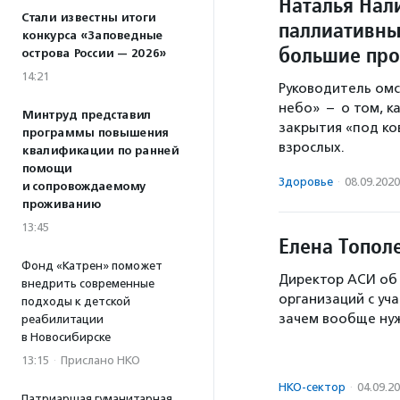
Наталья Нал
Стали известны итоги
паллиативны
конкурса «Заповедные
большие пр
острова России — 2026»
14:21
Руководитель ом
небо» – о том, к
Минтруд представил
закрытия «под ко
программы повышения
взрослых.
квалификации по ранней
помощи
Здоровье
·
08.09.2020
и сопровождаемому
проживанию
13:45
Елена Тополе
Фонд «Катрен» поможет
Директор АСИ об
внедрить современные
организаций с уч
подходы к детской
зачем вообще ну
реабилитации
в Новосибирске
13:15
·
Прислано НКО
НКО-сектор
·
04.09.2
Патриаршая гуманитарная