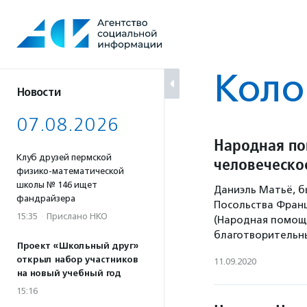
Перейти
к
содержанию
Коло
Новости
07.08.2026
Народная по
Клуб друзей пермской
человеческо
физико-математической
школы № 146 ищет
Даниэль Матьё, 
фандрайзера
Посольства Франц
15:35
·
Прислано НКО
(Народная помощь
благотворительны
Проект «Школьный друг»
открыл набор участников
11.09.2020
на новый учебный год
15:16