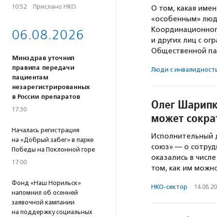
10:52
·
Прислано НКО
О том, какая име
«особенным» люд
Координационног
06.08.2026
и других лиц с о
Общественной па
Минздрав уточнил
правила передачи
Люди с инвалидност
пациентам
незарегистрированных
в России препаратов
Олег Шарипк
17:30
может сокра
Началась регистрация
Исполнительный 
на «Добрый забег» в парке
союз» — о сотруд
Победы на Поклонной горе
оказались в числ
17:00
том, как им можн
Фонд «Наш Норильск»
НКО-сектор
·
14.08.2
напомнил об осенней
заявочной кампании
на поддержку социальных