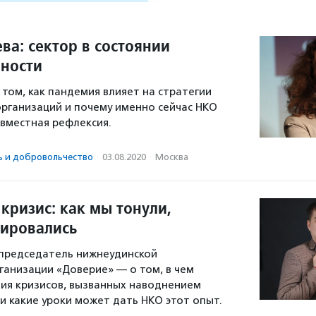
ва: сектор в состоянии
ности
 том, как пандемия влияет на стратегии
рганизаций и почему именно сейчас НКО
овместная рефлексия.
ь и доброволь­чест­во
·
03.08.2020
·
Москва
 кризис: как мы тонули,
лировались
 председатель нижнеудинской
анизации «Доверие» — о том, в чем
чия кризисов, вызванных наводнением
 и какие уроки может дать НКО этот опыт.