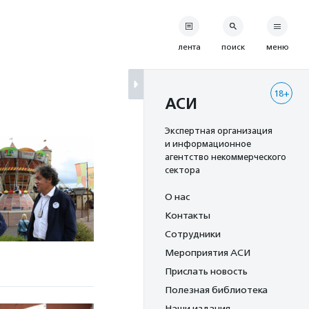
лента
поиск
меню
18+
АСИ
Экспертная организация
и информационное
агентство некоммерческого
сектора
О нас
Контакты
Сотрудники
Мероприятия АСИ
Прислать новость
Полезная библиотека
Наши издания