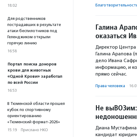
Благотвори­тель­ност
18:02
Для родственников
пострадавших в результате
Галина Арап
атаки беспилотников под
оказаться И
Геленджиком открыли
горячую линию
Директор Центра
16:58
Галина Арапова (
дело Ивана Сафро
Портал поиска доноров
информацию, и ко
крови для животных
прямо сейчас.
«Одной Крови» заработал
по всей России
Права человека
·
16.0
16:53
В Тюменской области прошел
Не выВОЗим:
кубок по спортивному
недоношенн
ориентированию
«Тюменский формат-2026»
Диана Мустафина-
15:19
·
Прислано НКО
кандидат юридиче