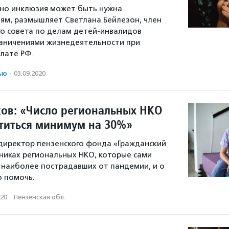
нно инклюзия может быть нужна
ям, размышляет Светлана Бейлезон, член
о совета по делам детей-инвалидов
граничениями жизнедеятельности при
лате РФ.
ью
·
03.09.2020
ов: «Число региональных НКО
титься минимум на 30%»
директор пензенского фонда «Гражданский
никах региональных НКО, которые сами
е наиболее пострадавших от пандемии, и о
о помочь.
020
·
Пензенская обл.