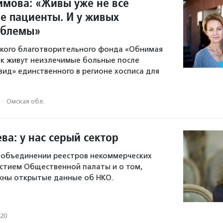
имова: «Живы уже не все
е пациенты. И у живых
облемы»
ского благотворительного фонда «Обнимая
ак живут неизлечимые больные после
вид» единственного в регионе хосписа для
·
Омская обл.
ва: у нас серый сектор
 объединении реестров некоммерческих
астием Общественной палаты и о том,
жны открытые данные об НКО.
020