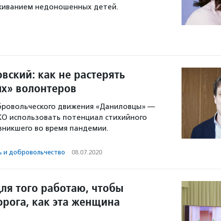
аживанием недоношенных детей.
вский: как не растерять
х» волонтеров
бровольческого движения «Даниловцы» —
НКО использовать потенциал стихийного
зникшего во время пандемии.
ь и доброволь­чест­во
·
08.07.2020
для того работаю, чтобы
орога, как эта женщина