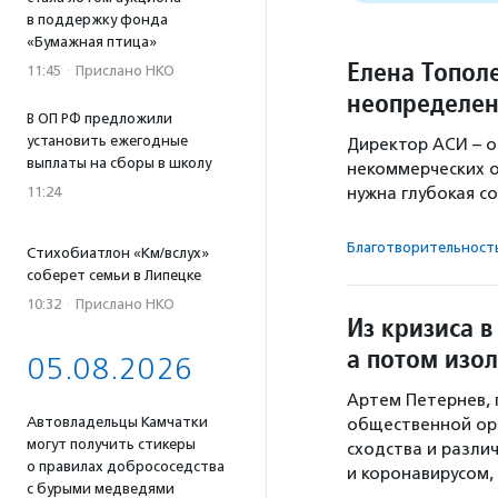
в поддержку фонда
«Бумажная птица»
Елена Тополе
11:45
·
Прислано НКО
неопределен
В ОП РФ предложили
установить ежегодные
Директор АСИ – о
выплаты на сборы в школу
некоммерческих о
11:24
нужна глубокая с
Благотвори­тель­ност
Стихобиатлон «Км/вслух»
соберет семьи в Липецке
10:32
·
Прислано НКО
Из кризиса в
а потом изо
05.08.2026
Артем Петернев,
Автовладельцы Камчатки
общественной орг
могут получить стикеры
сходства и разли
о правилах добрососедства
и коронавирусом,
с бурыми медведями