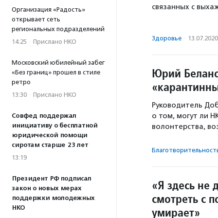
связанных с вых
Организация «Радость»
открывает сеть
региональных подразделений
Здоровье
·
13.07.2020
14:25
·
Прислано НКО
Московский юбилейный забег
Юрий Белано
«Без границ» прошел в стиле
ретро
«карантинны
13:30
·
Прислано НКО
Руководитель До
о том, могут ли 
Совфед поддержал
инициативу о бесплатной
волонтерства, во
юридической помощи
сиротам старше 23 лет
Благотвори­тель­ност
13:19
Президент РФ подписал
«Я здесь не 
закон о новых мерах
смотреть с п
поддержки молодежных
НКО
умирает»