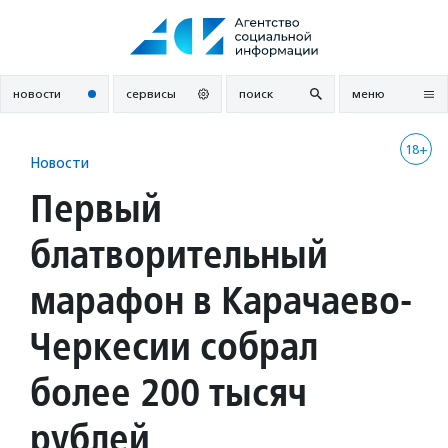
Перейти
к
содержанию
новости
сервисы
поиск
меню
18+
Новости
Первый
блатворительный
марафон в Карачаево-
Черкесии собрал
более 200 тысяч
рублей