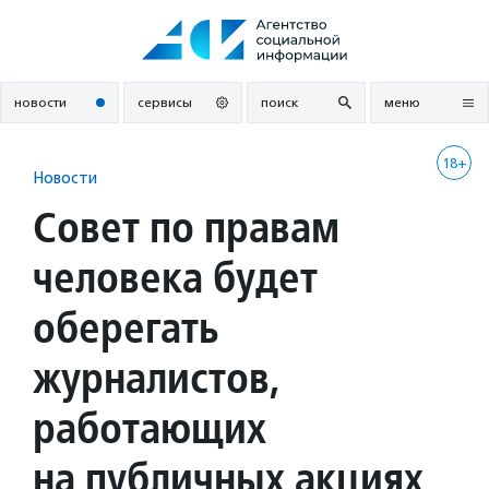
Перейти
к
содержанию
новости
сервисы
поиск
меню
18+
Новости
Совет по правам
человека будет
оберегать
журналистов,
работающих
на публичных акциях