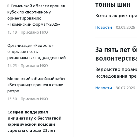
тонны шин
В Тюменской области прошел
кубок по спортивному
Всего в акциях пр
ориентированию
«Тюменский формат-2026»
Новости
·
03.08.2026
15:19
·
Прислано НКО
Организация «Радость»
За пять лет
открывает сеть
волонтерств
региональных подразделений
14:25
·
Прислано НКО
Ведомство проана
исследования пре
Московский юбилейный забег
«Без границ» прошел в стиле
Новости
·
30.07.2026
ретро
13:30
·
Прислано НКО
Совфед поддержал
инициативу о бесплатной
юридической помощи
сиротам старше 23 лет