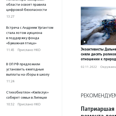
области освоят правила
цифровой безопасности
13:27
Встреча с Андреем Ургантом
стала лотом аукциона
в поддержку фонда
«Бумажная птица»
Экоактивисты Дальне
11:45
·
Прислано НКО
сняли десять ролик
отношении к приро
В ОП РФ предложили
02.11.2022
·
Окружающ
установить ежегодные
выплаты на сборы в школу
11:24
Стихобиатлон «Км/вслух»
РЕКОМЕНДУЕ
соберет семьи в Липецке
10:32
·
Прислано НКО
Патриаршая 
ремонта дом