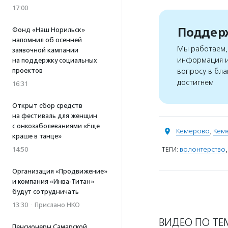
17:00
Поддерж
Фонд «Наш Норильск»
напомнил об осенней
Мы работаем, 
заявочной кампании
информация и
на поддержку социальных
проектов
вопросу в бла
достигнем
16:31
Открыт сбор средств
на фестиваль для женщин
с онкозаболеваниями «Еще
Кемерово
,
Кем
краше в танце»
ТЕГИ:
волонтерство
14:50
Организация «Продвижение»
и компания «Инва-Титан»
будут сотрудничать
13:30
·
Прислано НКО
ВИДЕО ПО ТЕ
Пенсионеры Самарской