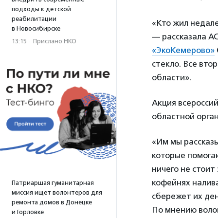
подходы к детской
реабилитации
«Кто жил недале
в Новосибирске
— рассказала А
13:15
·
Прислано НКО
«ЭкоКемерово»
стекло. Все вт
области».
Акция всероссий
областной орган
«Им мы рассказы
которые помога
ничего не стоит
кофейнях налива
Патриаршая гуманитарная
миссия ищет волонтеров для
сбережет их ден
ремонта домов в Донецке
По мнению волон
и Горловке