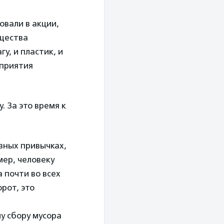
овали в акции,
бщества
гу, и пластик, и
дприятия
. За это время к
езных привычках,
ер, человеку
а почти во всех
рот, это
у сбору мусора