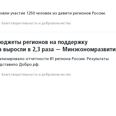
иняли участие 1250 человек из девяти регионов России.
·
Благотвори­тель­ность и доброволь­чест­во
 бюджеты регионов на поддержку
а выросли в 2,3 раза — Минэкономразвити
лизировало отчетности 81 региона России. Результаты
дставило Добро.рф.
·
Благотвори­тель­ность и доброволь­чест­во