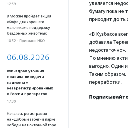
уделяется недос
12:59
бумагу пока не 
В Москве пройдет акция
приходит до тыс
«Кофе для хорошего
мальчика» в поддержку
бездомных животных
«В Кузбассе все
10:52
·
Прислано НКО
добавила Терлец
недостаточно».
06.08.2026
По мнению акти
выгодно. Один и
Минздрав уточнил
Таким образом, 
правила передачи
переработки.
пациентам
незарегистрированных
в России препаратов
Подписывайтес
17:30
Началась регистрация
на «Добрый забег» в парке
Победы на Поклонной горе