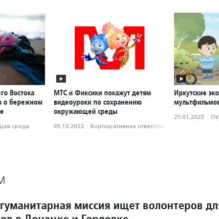
го Востока
МТС и Фиксики покажут детям
Иркутские эк
ов о бережном
видеоуроки по сохранению
мультфильмов
де
окружающей среды
25.01.2022
·
Ок
ая среда
05.10.2022
·
Корпоративная ответственность
М
гуманитарная миссия ищет волонтеров дл
ов в Донецке и Горловке