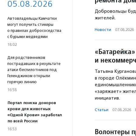
05.08.2026
Добровольцы буд
жителей.
Автовладельцы Камчатки
могут получить стикеры
Новости
·
07.08.2026
о правилах добрососедства
с бурыми медведями
18:02
«Батарейка»
Для родственников
и некоммерч
пострадавших в результате
атаки беспилотников под
Татьяна Курганов
Геленджиком открыли
в городе Олёкминс
горячую линию
единомышленников
16:58
«заряжает» жител
инициатив.
Портал поиска доноров
крови для животных
Статьи
·
07.08.2026
·
«Одной Крови» заработал
по всей России
16:53
Волонтеры п