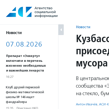
Перейти
к
содержанию
Новости
Новости
Кузбас
07.08.2026
присое
Препарат «Энхерту»
мусора
включили в перечень
жизненно необходимых
и важнейших лекарств
16:27
В центральном
сообщества «
Клуб друзей пермской
физико-математической
на стекло, бум
школы № 146 ищет
фандрайзера
Антон Ивачёв
,
АСИ-
15:35
·
Прислано НКО