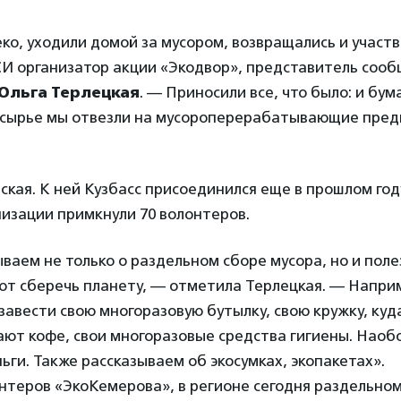
ко, уходили домой за мусором, возвращались и участв
СИ организатор акции «Экодвор», представитель соо
Ольга Терлецкая
. — Приносили все, что было: и бума
орсырье мы отвезли на мусороперерабатывающие пре
ская. К ней Кузбасс присоединился еще в прошлом году
изации примкнули 70 волонтеров.
ваем не только о раздельном сборе мусора, но и пол
ют сберечь планету, — отметила Терлецкая. — Наприм
 завести свою многоразовую бутылку, свою кружку, куд
ют кофе, свои многоразовые средства гигиены. Наобо
ьги. Также рассказываем об экосумках, экопакетах».
теров «ЭкоКемерова», в регионе сегодня раздельном