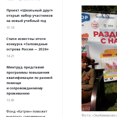
Проект «Школьный друг»
открыл набор участников
на новый учебный год
15:16
Стали известны итоги
конкурса «Заповедные
острова России — 2026»
14:21
Минтруд представил
программы повышения
квалификации по ранней
помощи
и сопровождаемому
проживанию
13:45
Фонд «Катрен» поможет
Фото: «ЭкоКемерово
внедрить современные