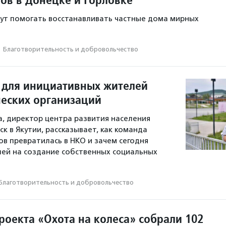
ут помогать восстанавливать частные дома мирных
·
Благотвори­тель­ность и доброволь­чест­во
 для инициативных жителей
еских организаций
а, директор центра развития населения
к в Якутии, рассказывает, как команда
 превратилась в НКО и зачем сегодня
ей на создание собственных социальных
Благотвори­тель­ность и доброволь­чест­во
роекта «Охота на колеса» собрали 102