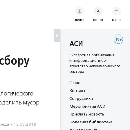
лента
поиск
меню
18+
АСИ
 сбору
Экспертная организация
и информационное
агентство некоммерческого
сектора
О нас
Контакты
ологического
Сотрудники
зделить мусор
Мероприятия АСИ
Прислать новость
Полезная библиотека
реда
·
13.05.2019
Наши издания