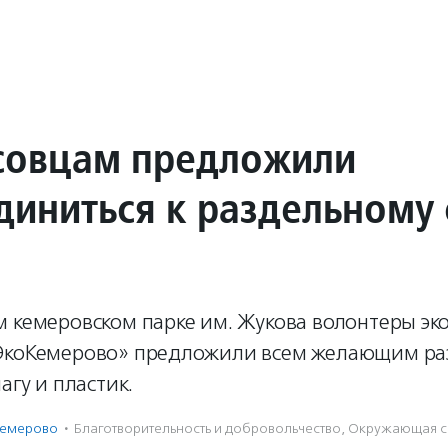
совцам предложили
диниться к раздельному
 кемеровском парке им. Жукова волонтеры эк
ЭкоКемерово» предложили всем желающим ра
агу и пластик.
Кемерово
·
Благотвори­тель­ность и доброволь­чест­во
,
Окружающая с