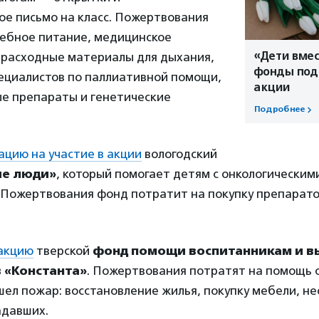
ое письмо на класс. Пожертвования
чебное питание, медицинское
«Дети вмес
 расходные материалы для дыхания,
фонды подв
пециалистов по паллиативной помощи,
акции
е препараты и генетические
Подробнее
ацию на участие в акции
вологодский
е люди»
, который помогает детям с онкологическим
 Пожертвования фонд потратит на покупку препарато
акцию
тверской
фонд помощи воспитанникам и в
 «Константа»
. Пожертвования потратят на помощь 
шел пожар: восстановление жилья, покупку мебели, 
адавших.