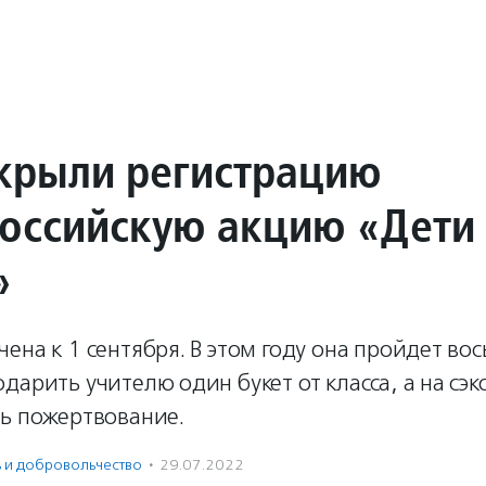
крыли регистрацию
российскую акцию «Дети
»
ена к 1 сентября. В этом году она пройдет во
дарить учителю один букет от класса, а на с
ть пожертвование.
ь и доброволь­чест­во
·
29.07.2022