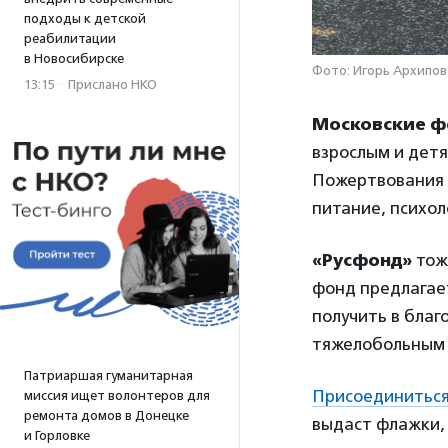
подходы к детской
реабилитации
в Новосибирске
Фото: Игорь Архипов
13:15
·
Прислано НКО
Московские ф
взрослым и дет
Пожертвования п
питание, психо
«Русфонд»
то
фонд предлагает
получить в бла
тяжелобольным 
Патриаршая гуманитарная
Присоединиться
миссия ищет волонтеров для
ремонта домов в Донецке
выдаст флажки, 
и Горловке