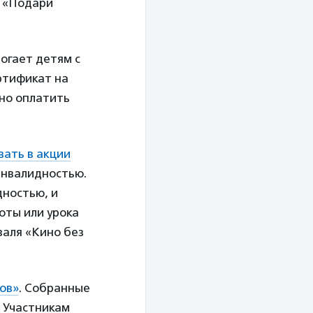
е «Подари
могает детям с
ртификат на
но оплатить
вать в акции
инвалидностью.
дностью, и
оты или урока
валя «Кино без
ов»
. Собранные
 Участникам