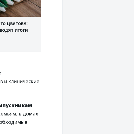
то цветов»:
одят итоги
и
в и клинические
ыпускникам
семьям, в домах
необходимые