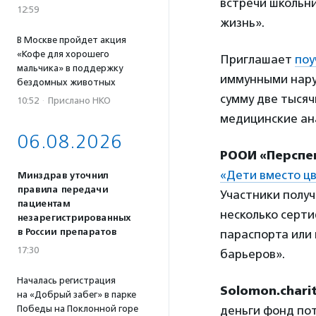
встречи школьни
12:59
жизнь».
В Москве пройдет акция
«Кофе для хорошего
Приглашает
поу
мальчика» в поддержку
иммунными нару
бездомных животных
сумму две тыся
10:52
·
Прислано НКО
медицинские ан
06.08.2026
РООИ «Перспе
«Дети вместо цв
Минздрав уточнил
правила передачи
Участники получ
пациентам
несколько серти
незарегистрированных
в России препаратов
параспорта или
17:30
барьеров».
Началась регистрация
Solomon.chari
на «Добрый забег» в парке
Победы на Поклонной горе
деньги фонд по