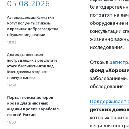
05.08.2026
благодарственн
потратят на ле
Автовладельцы Камчатки
оборудование и
могут получить стикеры
о правилах добрососедства
консультации с
с бурыми медведями
жизненно важны
18:02
исследования.
Для родственников
пострадавших в результате
Открыл
регистр
атаки беспилотников под
фонд «Хороши
Геленджиком открыли
горячую линию
заболеваниями.
16:58
обследования.
Портал поиска доноров
Поддерживает 
крови для животных
детских домов
«Одной Крови» заработал
по всей России
которых произо
16:53
вещи для постр