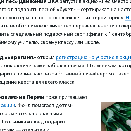
ди лес» Движения ЭКА
запустил
акцию «Лес вместо 
гают подарить лесной «букет» – сертификат на наст
т волонтеры на пострадавших лесных территориях.
На
ать необходимое количество деревьев, внести пожер
ить специальный подарочный сертификат к 1 сентябр
имому учителю, своему классу или школе.
д «Берегиня»
открыл
регистрацию на участие в акц
 с онкологическими заболеваниями. Школьникам, кот
дарит специально разработанный дизайнером стикерп
щение квеста для всего класса.
озим» из Перми
тоже приглашает
 акции
. Фонд помогает детям-
м со смертельно опасными
 Школьникам фонд подарит
агогам — открытки и