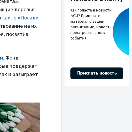
букета».
оящие деревья,
Как попасть в новости
АСИ? Пришлите
 сайте «Посади
материал о вашей
твование на их
организации, новость,
пресс-релиз, анонс
я, посвятив
события.
ии
. Фонд
орые поддержат
Прислать новость
ак и разыграет