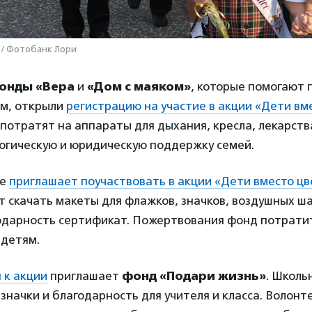
 / Фотобанк Лори
онды «Вера
и
«Дом с маяком»
, которые помогают
ям, открыли
регистрацию на участие в акции «Дети вм
отратят на аппараты для дыхания, кресла, лекарств
логическую и юридическую поддержку семей.
же
приглашает поучаствовать в акции «Дети вместо цв
 скачать макеты для флажков, значков, воздушных ш
годарность сертификат. Пожертвования фонд потрати
детям.
 к акции
приглашает
фонд «Подари жизнь»
. Школь
значки и благодарность для учителя и класса. Волон