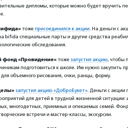
вительные дипломы, которые можно будет вручить пе
е.
Бифида»
тоже
присоединился к акции
. На деньги с а
ina bifida специальные парты и другие средства реаби
рологические обследования.
 фонд «Провидение»
тоже
запустил акцию
, чтобы 
ченикам подготовиться к школе. Им нужно закупить п
для объемного рисования, очки, ранцы, форму.
делы»
запустил акцию «ДоброБукет»
. Деньги с акции
оприятий для детей в трудной жизненной ситуации: 
ых, многодетных, приемных и опекаемых семей. Фонд
творческие встречи и мастер-классы, экскурсии.