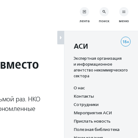
лента
поиск
меню
18+
АСИ
 вместо
Экспертная организация
и информационное
агентство некоммерческого
сектора
О нас
Контакты
сьмой раз. НКО
Сотрудники
экономленные
Мероприятия АСИ
Прислать новость
Полезная библиотека
Наши издания