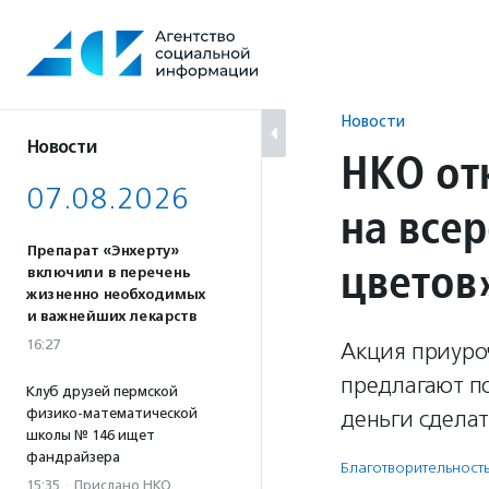
Перейти
к
содержанию
Новости
Новости
НКО от
07.08.2026
на все
Препарат «Энхерту»
цветов
включили в перечень
жизненно необходимых
и важнейших лекарств
16:27
Акция приуроч
предлагают по
Клуб друзей пермской
физико-математической
деньги сдела
школы № 146 ищет
фандрайзера
Благотвори­тель­ност
15:35
·
Прислано НКО