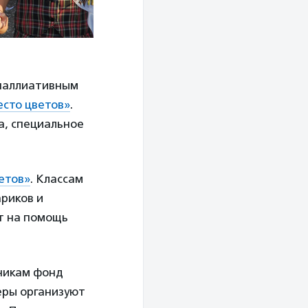
 паллиативным
есто цветов»
.
а, специальное
етов»
. Классам
ариков и
т на помощь
никам фонд
теры организуют