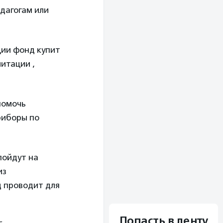
дагогам или
кции фонд купит
литации ,
помочь
риборы по
 пойдут на
из
 проводит для
Попасть в ленту