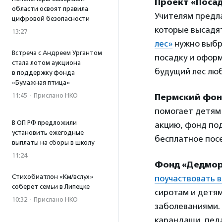
Проект «Поса
области освоят правила
Учителям предла
цифровой безопасности
которые высадя
13:27
лес»
нужно выбр
Встреча с Андреем Ургантом
посадку и оформ
стала лотом аукциона
будущий лес люб
в поддержку фонда
«Бумажная птица»
11:45
·
Прислано НКО
Пермский фон
помогает детям
В ОП РФ предложили
акцию, фонд по
установить ежегодные
бесплатное посе
выплаты на сборы в школу
11:24
Фонд «Дедмор
Стихобиатлон «Км/вслух»
поучаствовать в
соберет семьи в Липецке
сиротам и детя
10:32
·
Прислано НКО
заболеваниями.
карандаши, пед