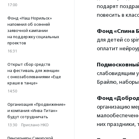
17:00
подарят поздра
повесить в класс
Фонд «Наш Норильск»
напомнил об осенней
Фонд «Спина 
заявочной кампании
на поддержку социальных
для детей со sp
проектов
оплатит нейроу
16:31
Подмосковный
Открыт сбор средств
на фестиваль для женщин
слабовидящим у
с онкозаболеваниями «Еще
Брайлю, наборы 
краше в танце»
14:50
Фонд «Добро
Организация «Продвижение»
организацию мер
и компания «Инва-Титан»
малообеспеченн
будут сотрудничать
них праздники, 
13:30
·
Прислано НКО
Пенсионеры Самарской