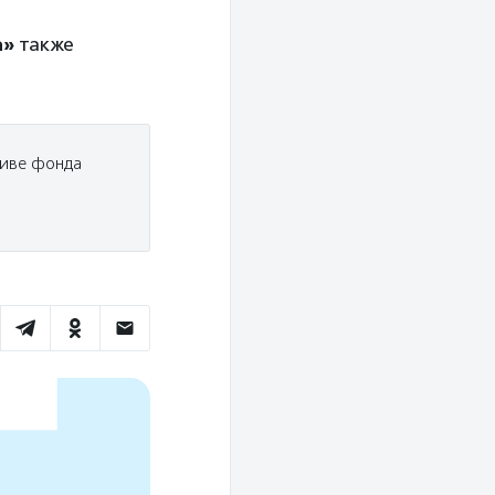
а»
также
тиве фонда