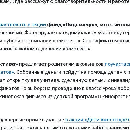
ками, где расскажут о благотворительности и работ
частвовать в акции
фонд «Подсолнух»
, который по
шениями. Фонд вручает каждому классу-участнику се
чи рублей от компании «Гемотест». Сертификатом мож
ализы в любом отделении «Гемотест».
ктива»
предлагает родителям школьников
поучаство
етов».
Собранные деньги пойдут на помощь детям с 
ат открытку для учителя, сделанную детьми с инвали
фикатов на выбор: на проведение в классе урока добр
 кинопоказ фильмов из детской программы кинофести
ty
впервые примет участие
в акции «Дети вместо цвет
тратит на помощь детям со сложными заболеваниями.