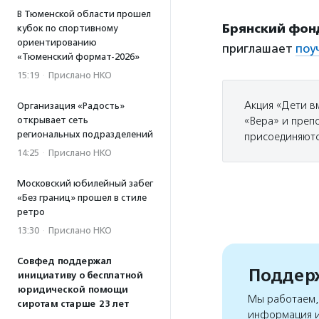
В Тюменской области прошел
Брянский фон
кубок по спортивному
ориентированию
приглашает
поу
«Тюменский формат-2026»
15:19
·
Прислано НКО
Акция «Дети в
Организация «Радость»
открывает сеть
«Вера» и преп
региональных подразделений
присоединяютс
14:25
·
Прислано НКО
Московский юбилейный забег
«Без границ» прошел в стиле
ретро
13:30
·
Прислано НКО
Совфед поддержал
Поддерж
инициативу о бесплатной
юридической помощи
Мы работаем, 
сиротам старше 23 лет
информация и