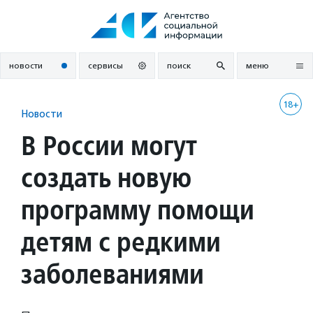
Перейти
к
содержанию
новости
сервисы
поиск
меню
18+
Новости
В России могут
создать новую
программу помощи
детям с редкими
заболеваниями