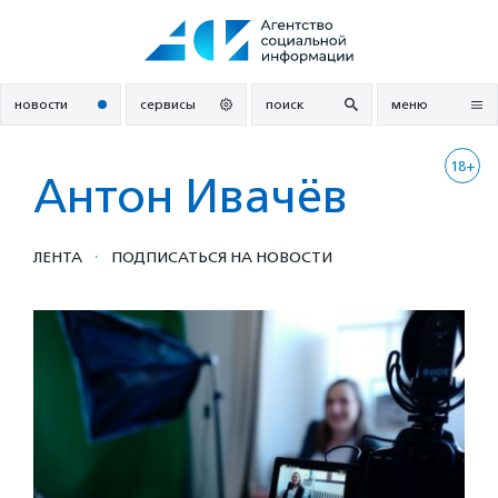
Перейти
к
содержанию
новости
сервисы
поиск
меню
18+
Антон Ивачёв
·
ЛЕНТА
ПОДПИСАТЬСЯ НА НОВОСТИ