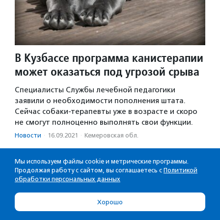
В Кузбассе программа канистерапии
может оказаться под угрозой срыва
Специалисты Службы лечебной педагогики
заявили о необходимости пополнения штата.
Сейчас собаки-терапевты уже в возрасте и скоро
не смогут полноценно выполнять свои функции.
Новости
·
16.09.2021
·
Кемеровская обл.
Мы используем файлы cookie и метрические программы.
Продолжая работу с сайтом, вы соглашаетесь с
Политикой
2
3
4
5
6
7
8
9
10
обработки персональных данных
Хорошо