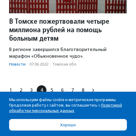
В Томске пожертвовали четыре
миллиона рублей на помощь
больным детям
В регионе завершился благотворительный
марафон «Обыкновенное чудо».
Новости
·
07.06.2022
·
Томская обл.
1
2
3
4
5
6
7
8
Мы используем файлы cookie и метрические программы.
Продолжая работу с сайтом, вы соглашаетесь с
Политикой
обработки персональных данных
Хорошо