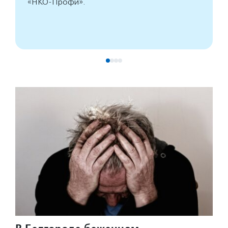
«НКО-Профи».