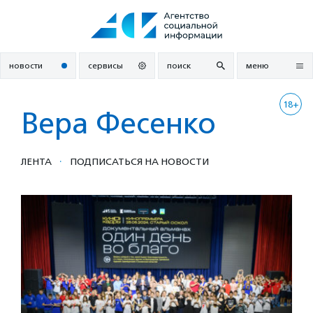
Перейти
к
содержанию
новости
сервисы
поиск
меню
18+
Вера Фесенко
·
ЛЕНТА
ПОДПИСАТЬСЯ НА НОВОСТИ