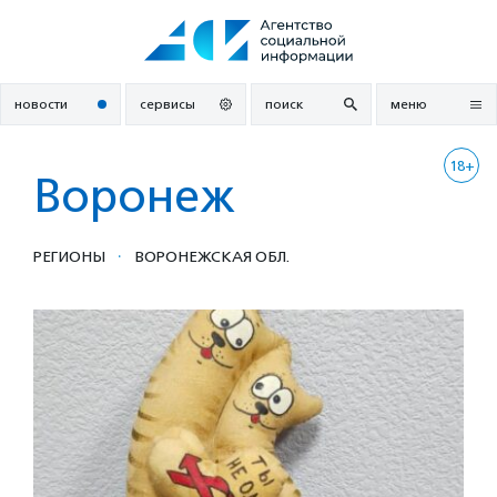
Перейти
к
содержанию
новости
сервисы
поиск
меню
18+
Воронеж
·
РЕГИОНЫ
ВОРОНЕЖСКАЯ ОБЛ.