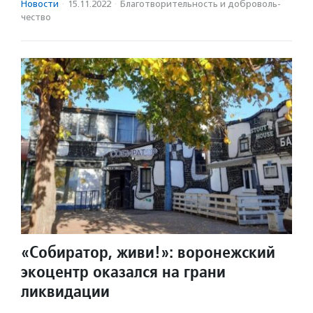
Новости
·
15.11.2022
·
Благотвори­тель­ность и доброволь­
чест­во
«Собиратор, живи!»: воронежский
экоцентр оказался на грани
ликвидации