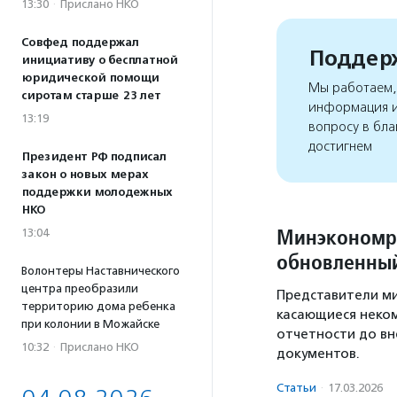
13:30
·
Прислано НКО
Совфед поддержал
Поддерж
инициативу о бесплатной
юридической помощи
Мы работаем, 
сиротам старше 23 лет
информация и
13:19
вопросу в бла
достигнем
Президент РФ подписал
закон о новых мерах
поддержки молодежных
НКО
Минэкономра
13:04
обновленный
Волонтеры Наставнического
центра преобразили
Представители ми
территорию дома ребенка
касающиеся неком
при колонии в Можайске
отчетности до вн
10:32
·
Прислано НКО
документов.
Статьи
·
17.03.2026