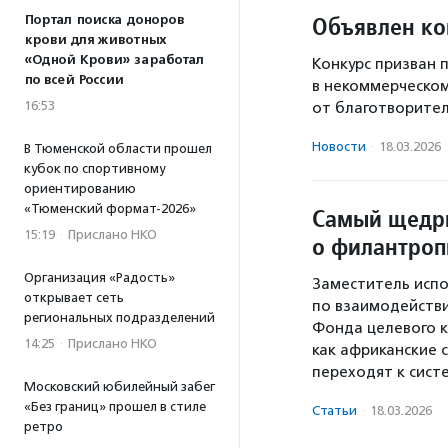
Объявлен ко
Портал поиска доноров
крови для животных
«Одной Крови» заработал
Конкурс призван 
по всей России
в некоммерческом
16:53
от благотворител
Новости
·
18.03.2026
В Тюменской области прошел
кубок по спортивному
ориентированию
«Тюменский формат-2026»
Самый щедры
15:19
·
Прислано НКО
о филантроп
Организация «Радость»
Заместитель исп
открывает сеть
по взаимодейств
региональных подразделений
Фонда целевого к
14:25
·
Прислано НКО
как африканские 
переходят к сист
Московский юбилейный забег
«Без границ» прошел в стиле
Статьи
·
18.03.2026
ретро