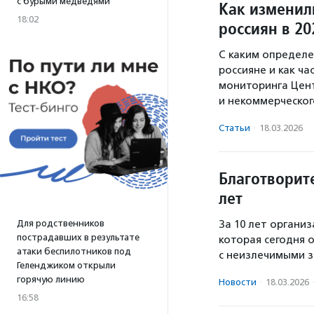
с бурыми медведями
Как изменил
18:02
россиян в 20
С каким определ
россияне и как ч
мониторинга Цен
и некоммерческог
Статьи
·
18.03.2026
Благотворит
лет
Для родственников
За 10 лет органи
пострадавших в результате
которая сегодня 
атаки беспилотников под
с неизлечимыми 
Геленджиком открыли
горячую линию
Новости
·
18.03.2026
16:58