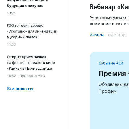
медзаключений для
Вебинар «Как
будущих опекунов
13:21
Участники узнают
внимание и как и
РЭО готовит сервис
«Экопульс» для ликвидации
Анонсы
·
16.03.2026
мусорных свалок
11:55
Открыт прием заявок
на фестиваль малого кино
Событие АСИ
«Рамка» в Нижнеудинске
Премия
10:32
·
Прислано НКО
Объявлены ла
Все новости
Профи».