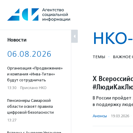
Перейти
к
содержанию
НКО-
Новости
06.08.2026
·
ТЕМЫ
ВАЖНОЕ 
Организация «Продвижение»
и компания «Инва-Титан»
X Всероссий
будут сотрудничать
#ЛюдиКакЛ
13:30
·
Прислано НКО
В России пройдет
Пенсионеры Самарской
в поддержку люде
области освоят правила
цифровой безопасности
Анонсы
·
19.03.2026
·
13:27
Встреча с Андреем Ургантом