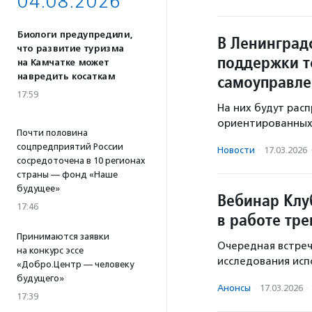
04.08.2026
Биологи предупредили,
В Ленинград
что развитие туризма
поддержки т
на Камчатке может
навредить косаткам
самоуправл
17:59
На них будут рас
ориентированных 
Почти половина
соцпредприятий России
Новости
·
17.03.2026
сосредоточена в 10 регионах
страны — фонд «Наше
будущее»
Вебинар Клу
17:46
в работе тр
Принимаются заявки
Очередная встреч
на конкурс эссе
исследования исп
«Добро.Центр — человеку
будущего»
Анонсы
·
17.03.2026
·
17:39