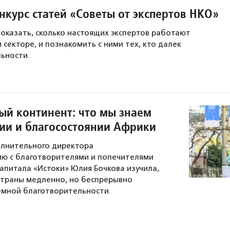
нкурс статей «Советы от экспертов НКО»
показать, сколько настоящих экспертов работают
 секторе, и познакомить с ними тех, кто далек
ьности.
й континент: что мы знаем
ии и благосостоянии Африки
олнительного директора
ию с благотворителями и попечителями
апитала «Истоки» Юлия Бочкова изучила,
страны медленно, но беспрерывно
емной благотворительности.