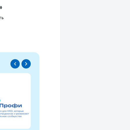
»
ть
Спецпроект
Проводники социаль
изменений
Это ресурс, созданный для осмысле
НКО за 30 лет и размышлений об об