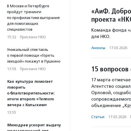
В Москве и Петербурге
«АиФ. Добро
пройдут тренинги
проекта «НК
по профилактике выгорания
для помогающих
специалистов
Команда фонда «А
для НКО.
15:32
·
Прислано НКО
Анонсы
·
17.03.2026
·
Уникальный спектакль
о первой помощи «Гореть
звездой» покажут в Пушкино
15 вопросов
13:58
·
Прислано НКО
17 марта отмечае
Как культура помогает
Агентство социа
говорить
Орловой, соцрабо
о благотворительности:
сопровождаемого
итоги второго «Теплого
вечера с Кольским»
объединение „Кру
13:55
Статьи
·
17.03.2026
·
Минздрав ускорит выдачу