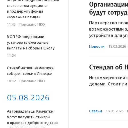
Организации
стала лотом аукциона
будут сотру
в поддержку фонда
«Бумажная птица»
Партнерство поз
11:45
·
Прислано НКО
возможностями з
устройства для у
В ОП РФ предложили
установить ежегодные
Новости
·
19.03.2026
выплаты на сборы в школу
11:24
Стендап об 
Стихобиатлон «Км/вслух»
соберет семьи в Липецке
Некоммерческий 
10:32
·
Прислано НКО
делами. Стоит ли
05.08.2026
Статьи
·
18.03.2026
·
Автовладельцы Камчатки
могут получить стикеры
о правилах добрососедства