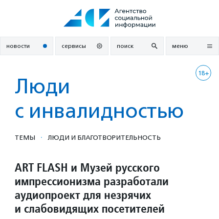
Перейти
к
содержанию
новости
сервисы
поиск
меню
18+
Люди
с инвалидностью
·
ТЕМЫ
ЛЮДИ И БЛАГОТВОРИ­ТЕЛЬ­НОСТЬ
ART FLASH и Музей русского
импрессионизма разработали
аудиопроект для незрячих
и слабовидящих посетителей