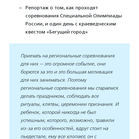
Репортаж о том, как проходят
соревнования Специальной Олимпиады
России, и один день с краеведческим
квестом «Бегущий город»
Приехать на региональные соревнования
для них — это огромное событие, они
борются за это и это большая мотивация
для них заниматься. Поэтому
региональные соревнования мы стараемся
делать праздником, соблюдать все
ритуалы, клятвы, церемонии признания. И
ребенок, которой никогда не был
успешным, которого, возможно, травили
из-за его особенностей, вдруг стоит на
пьедестале, ему все хлопают, он с