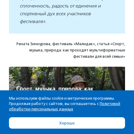
сплоченность, радость от единения и
спортивный дух всех участников
фестиваля».
Рената Зиннурова, фестиваль «Малидак», статья «Спорт,
музыка, природа: как проходят мультиформатные
фестивали для всей семьи»
Спорт, музыка, природа: как
проходят мультиформатные
Мы используем файлы cookie и метрические программы.
фестивали для всей семьи
Продолжая работу с сайтом, вы соглашаетесь с
Политикой
обработки персональных данных
В подборке АСИ четыре фестиваля
Хорошо
из разных регионов страны — от Урала
до Волгограда.