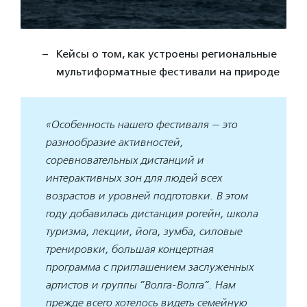
Кейсы о том, как устроены региональные
мультиформатные фестивали на природе
«Особенность нашего фестиваля — это
разнообразие активностей,
соревновательных дистанций и
интерактивных зон для людей всех
возрастов и уровней подготовки. В этом
году добавилась дистанция рогейн, школа
туризма, лекции, йога, зумба, силовые
тренировки, большая концертная
программа с приглашением заслуженных
артистов и группы ”Волга-Волга”. Нам
прежде всего хотелось видеть семейную