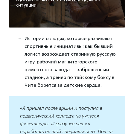
ситуации.
Истории о людях, которые развивают
спортивные инициативы: как бывший
логист возрождает старинную русскую
игру, рабочий магнитогорского
цементного завода — заброшенный
стадион, а тренер по тайскому боксу в
Чите борется за детские сердца.
«Я пришел после армии и поступил в
педагогический колледж на учителя
физкультуры. И сразу же решил
поработать по этой специальности. Пошел