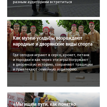
разным аудиториям встретиться
и приобщиться к новым для…
Как музеи-усадьбы возрождают
народные и дворянские виды спорта
Где сегодня играют в серсо, крокет, петанк
и городки и как через эти игры погружают
в дворянскую историю, сохраняют традиции
и привлекают семейную аудиторию.
«Мы ищем пути, как понятно