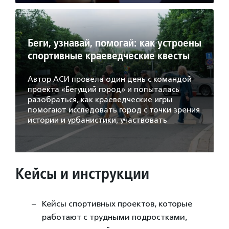
Беги, узнавай, помогай: как устроены
спортивные краеведческие квесты
Автор АСИ провела один день с командой
проекта «Бегущий город» и попыталась
разобраться, как краеведческие игры
помогают исследовать город с точки зрения
истории и урбанистики, участвовать
в решении…
Кейсы и инструкции
Кейсы спортивных проектов, которые
работают с трудными подростками,