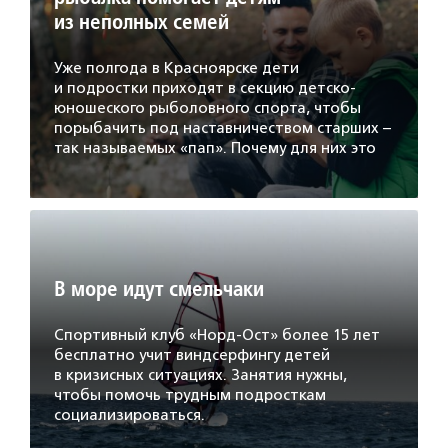
из неполных семей
Уже полгода в Красноярске дети
и подростки приходят в секцию детско-
юношеского рыболовного спорта, чтобы
порыбачить под наставничеством старших –
так называемых «пап». Почему для них это
больше, чем…
В море идут смельчаки
Спортивный клуб «Норд-Ост» более 15 лет
бесплатно учит виндсерфингу детей
в кризисных ситуациях. Занятия нужны,
чтобы помочь трудным подросткам
социализироваться.