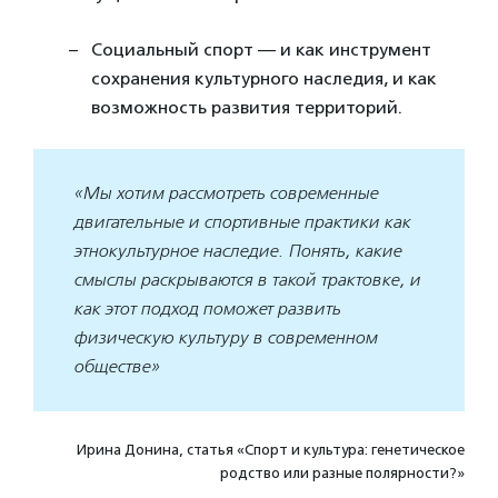
Социальный спорт — и как инструмент
сохранения культурного наследия, и как
возможность развития территорий.
«Мы хотим рассмотреть современные
двигательные и спортивные практики как
этнокультурное наследие. Понять, какие
смыслы раскрываются в такой трактовке, и
как этот подход поможет развить
физическую культуру в современном
обществе»
Ирина Донина, статья «Спорт и культура: генетическое
родство или разные полярности?»