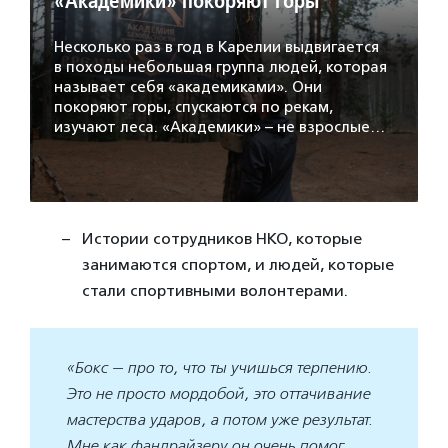
«Академики» покоряют горы
Несколько раз в год в Карелии выдвигается
в походы небольшая группа людей, которая
называет себя «академиками». Они
покоряют горы, спускаются по рекам,
изучают леса. «Академики» – не взрослые…
Истории сотрудников НКО, которые
занимаются спортом, и людей, которые
стали спортивными волонтерами.
«Бокс — про то, что ты учишься терпению.
Это не просто мордобой, это оттачивание
мастерства ударов, а потом уже результат.
Мне как фандрайзеру он очень помог