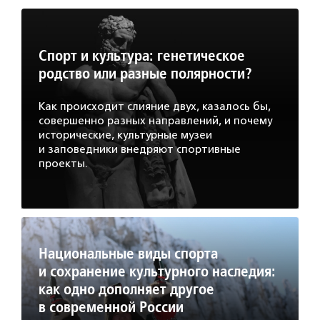
Спорт и культура: генетическое
родство или разные полярности?
Как происходит слияние двух, казалось бы,
совершенно разных направлений, и почему
исторические, культурные музеи
и заповедники внедряют спортивные
проекты.
Национальные виды спорта
и сохранение культурного наследия:
как одно дополняет другое
в современной России