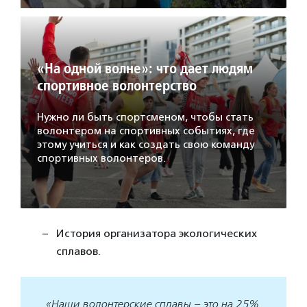
«На одной волне»: что дает людям
спортивное волонтерство
Нужно ли быть спортсменом, чтобы стать
волонтером на спортивных событиях, где
этому учиться и как создать свою команду
спортивных волонтеров.
История организатора экологических
сплавов.
«Наши волонтерские сплавы – это на 25%