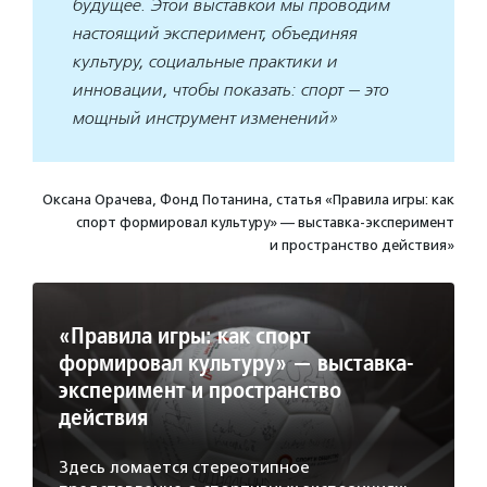
будущее. Этой выставкой мы проводим
настоящий эксперимент, объединяя
культуру, социальные практики и
инновации, чтобы показать: спорт — это
мощный инструмент изменений»
Оксана Орачева, Фонд Потанина, статья «Правила игры: как
спорт формировал культуру» — выставка-эксперимент
и пространство действия»
«Правила игры: как спорт
формировал культуру» — выставка-
эксперимент и пространство
действия
Здесь ломается стереотипное