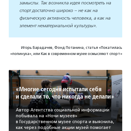
замыслы. Так возникла идея посмотреть на
спорт достаточно широко – не как на
физическую активность человека, а как на
элемент нематериальной культуры»
.
Игорь Барадачев, Фонд Потанина, статья «Покатилась
«попинуха», или Как в современном музее осмысляют спорт»
«Многие сегодня испытали себя
и сделали то, что никогда не делали»
Автор Агентства социальной информации
побывала на «Ночи музеев»
в Государственном музее спорта и выяснила,
как через подобные акции музей помогает