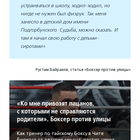
устраиваться в школу, ходил-ходил, но
нигде не нужен был физрук. Так меня
занесло в детский дом имени
Подгорбунского. Судьба, можно сказать. И
там я начал свою работу с детьми-
сиротами».
Рустам Байраков, статья «Боксер против улицы»
«Ко мне привозят пацанов,
с которыми не справляются
родители». Боксер против улицы
Как тренер по тайскому боксу в Чите
борется за детские сердца, растит сирот