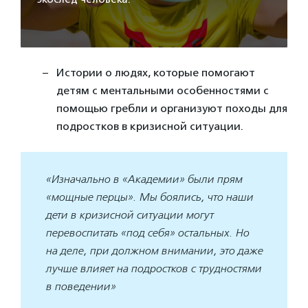
Истории о людях, которые помогают
детям с ментальными особенностями с
помощью гребли и организуют походы для
подростков в кризисной ситуации.
«Изначально в «Академии» были прям
«мощные перцы». Мы боялись, что наши
дети в кризисной ситуации могут
перевоспитать «под себя» остальных. Но
на деле, при должном внимании, это даже
лучше влияет на подростков с трудностями
в поведении»