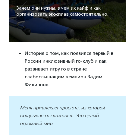
Зачем они нужны, в чем их кайф и как
организовать экосплав самостоятельно.
История о том, как появился первый в
России инклюзивный го-клуб и как
развивает игру го в стране
слабослышащим чемпион Вадим
Филиппов.
Меня привлекает простота, из которой
складывается сложность. Это целый
огромный мир.