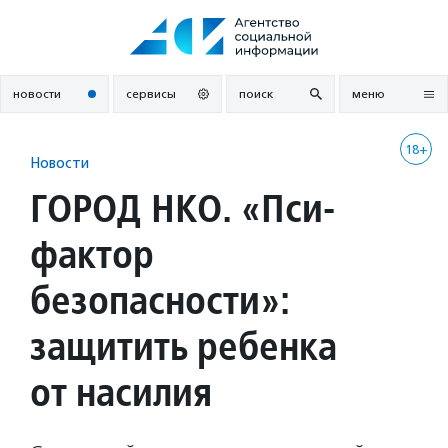
Перейти
к
содержанию
новости
сервисы
поиск
меню
18+
Новости
ГОРОД НКО. «Пси-
фактор
безопасности»:
защитить ребенка
от насилия