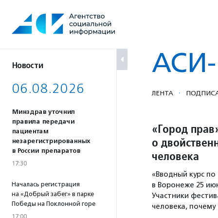
Перейти
к
содержанию
АСИ
Новости
06.08.2026
·
ЛЕНТА
ПОДПИСА
Минздрав уточнил
правила передачи
«Город прав
пациентам
о двойственн
незарегистрированных
в России препаратов
человека
17:30
«Вводный курс по
Началась регистрация
в Воронеже 25 ию
на «Добрый забег» в парке
Участники фестива
Победы на Поклонной горе
человека, почему
17:00