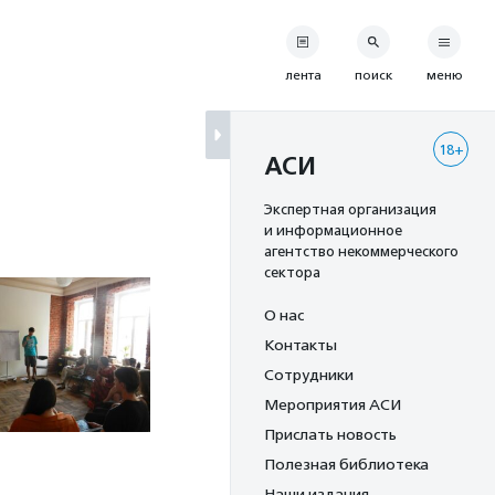
лента
поиск
меню
18+
АСИ
Экспертная организация
и информационное
агентство некоммерческого
сектора
О нас
Контакты
Сотрудники
Мероприятия АСИ
Прислать новость
Полезная библиотека
Наши издания