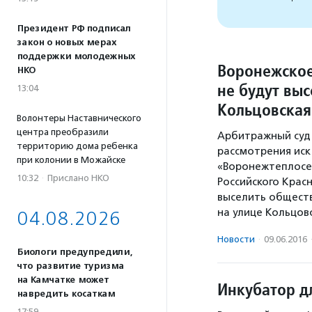
Президент РФ подписал
закон о новых мерах
поддержки молодежных
Воронежское
НКО
не будут выс
13:04
Кольцовская
Волонтеры Наставнического
центра преобразили
Арбитражный суд 
территорию дома ребенка
рассмотрения иск
при колонии в Можайске
«Воронежтеплосе
10:32
·
Прислано НКО
Российского Крас
выселить общест
на улице Кольцов
04.08.2026
Новости
·
09.06.2016
Биологи предупредили,
что развитие туризма
на Камчатке может
Инкубатор д
навредить косаткам
17:59