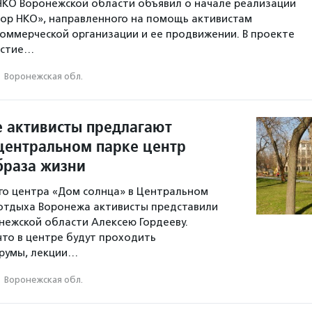
НКО Воронежской области объявил о начале реализации
ор НКО», направленного на помощь активистам
коммерческой организации и ее продвижении. В проекте
астие…
·
Воронежская обл.
 активисты предлагают
 центральном парке центр
браза жизни
го центра «Дом солнца» в Центральном
 отдыха Воронежа активисты представили
нежской области Алексею Гордееву.
что в центре будут проходить
орумы, лекции…
·
Воронежская обл.