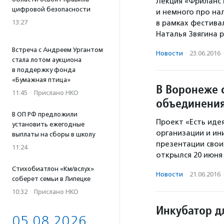
Лекция «Фриланс 
цифровой безопасности
и немного про на
13:27
в рамках фестива
Наталья Звягина 
Встреча с Андреем Ургантом
Новости
·
23.06.2016
стала лотом аукциона
в поддержку фонда
«Бумажная птица»
В Воронеже 
11:45
·
Прислано НКО
объединения
В ОП РФ предложили
Проект «Есть иде
установить ежегодные
организации и ин
выплаты на сборы в школу
презентации свои
11:24
открылся 20 июня
Стихобиатлон «Км/вслух»
Новости
·
21.06.2016
соберет семьи в Липецке
10:32
·
Прислано НКО
Инкубатор д
05.08.2026