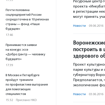
Ресурсный центр 
проекта «Инкубат
Почти половина
в регистрации не
соцпредприятий России
могут принять уч
сосредоточена в 10 регионах
страны — фонд «Наше
Новости
·
09.06.2016
будущее»
17:46
Воронежские
Принимаются заявки
построить в
на конкурс эссе
здорового о
«Добро.Центр — человеку
будущего»
Проект культурно
17:39
парке культуры и
губернатору Воро
В Москве и Петербурге
Предполагается, 
пройдут тренинги
по профилактике выгорания
экологические ф
для помогающих
специалистов
Новости
·
03.06.2016
15:32
·
Прислано НКО