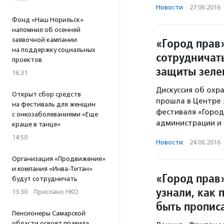
Новости
·
27.06.2016
Фонд «Наш Норильск»
напомнил об осенней
«Город прав»
заявочной кампании
на поддержку социальных
сотрудничат
проектов
защиты зеле
16:31
Дискуссия об охр
Открыт сбор средств
прошла в Центре 
на фестиваль для женщин
фестиваля «Город
с онкозаболеваниями «Еще
администрации и 
краше в танце»
14:50
Новости
·
24.06.2016
Организация «Продвижение»
и компания «Инва-Титан»
«Город прав
будут сотрудничать
узнали, как 
13:30
·
Прислано НКО
быть пропис
Пенсионеры Самарской
области освоят правила