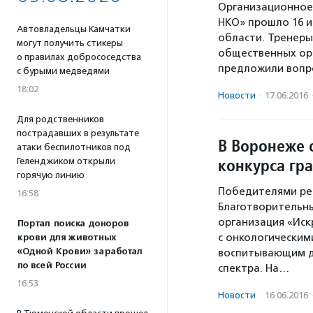
Организационное 
НКО» прошло 16 и
Автовладельцы Камчатки
области. Тренеры
могут получить стикеры
общественных орг
о правилах добрососедства
предложили воп
с бурыми медведями
18:02
Новости
·
17.06.2016
Для родственников
пострадавших в результате
В Воронеже 
атаки беспилотников под
конкурса гр
Геленджиком открыли
горячую линию
Победителями рег
16:58
Благотворительн
организация «Ис
Портал поиска доноров
с онкологическим
крови для животных
«Одной Крови» заработал
воспитывающим де
по всей России
спектра. На…
16:53
Новости
·
16.06.2016