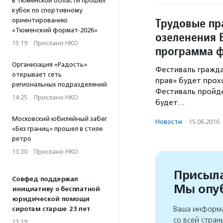
В Тюменской области прошел
кубок по спортивному
Трудовые пр
ориентированию
«Тюменский формат-2026»
озеленения 
15:19
·
Прислано НКО
программа ф
Организация «Радость»
Фестиваль гражда
открывает сеть
прав» будет прохо
региональных подразделений
Фестиваль пройдет
14:25
·
Прислано НКО
будет…
Московский юбилейный забег
Новости
·
15.06.2016
«Без границ» прошел в стиле
ретро
13:30
·
Прислано НКО
Присыла
Совфед поддержал
Мы опу
инициативу о бесплатной
юридической помощи
Ваша информа
сиротам старше 23 лет
со всей стран
13:19