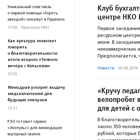
Клуб бухгал
Уникальный спектакль
о первой помощи «Гореть
центре НКО 
звездой» покажут в Пушкино
13:58
·
Прислано НКО
Первое заседание
ресурсном центре
Как культура помогает
июня. В заседани
говорить
некоммерческих и
о благотворительности:
Предполагается, 
итоги второго «Теплого
вечера с Кольским»
Новости
·
03.06.2016
13:55
Минздрав ускорит выдачу
«Кручу педа
медзаключений для
велопробег 
будущих опекунов
для детей с
13:21
В благотворитель
РЭО готовит сервис
около 350 человек
«Экопульс» для ликвидации
рублей, которые 
мусорных свалок