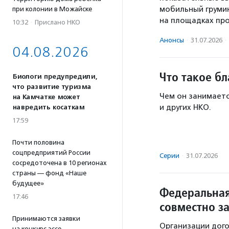
мобильный грумин
при колонии в Можайске
на площадках пр
10:32
·
Прислано НКО
Анонсы
·
31.07.2026
·
04.08.2026
Что такое б
Биологи предупредили,
что развитие туризма
Чем он занимаетс
на Камчатке может
и других НКО.
навредить косаткам
17:59
Почти половина
соцпредприятий России
Серии
·
31.07.2026
сосредоточена в 10 регионах
страны — фонд «Наше
будущее»
Федеральная
17:46
совместно з
Принимаются заявки
Организации дого
на конкурс эссе