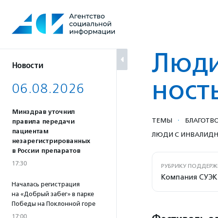
Перейти
к
содержанию
Люди
Новости
ност
06.08.2026
Минздрав уточнил
·
ТЕМЫ
БЛАГОТВО
правила передачи
пациентам
ЛЮДИ С ИНВАЛИД
незарегистрированных
в России препаратов
17:30
РУБРИКУ ПОДДЕРЖ
Компания СУЭК
Началась регистрация
на «Добрый забег» в парке
Победы на Поклонной горе
17:00