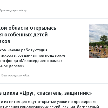
Краснодарский кр.
кой области открылась
ля особенных детей
иков
ском начала работу студия
искусств, созданная при поддержке
ого фонда «Милосердие» в рамках
ьное дерево».
·
Белгородская обл.
 цикла «Друг, спасатель, защитник»
 и их питомцев ждут открытые уроки по дрессировке,
ступления кинологических служб, лекции, бесплатный