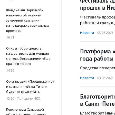
Фестиваль а
прошел в Ни
Фонд «Наш Норильск»
напомнил об осенней
Фестиваль проходи
заявочной кампании
работали сразу в
на поддержку социальных
проектов
Новости
·
03.08.2026
16:31
Открыт сбор средств
Платформа «
на фестиваль для женщин
года работы
с онкозаболеваниями «Еще
краше в танце»
Средства пожертв
14:50
Новости
·
03.08.2026
Организация «Продвижение»
и компания «Инва-Титан»
будут сотрудничать
Благотворит
13:30
·
Прислано НКО
в Санкт-Пет
Пенсионеры Самарской
Благотворительны
области освоят правила