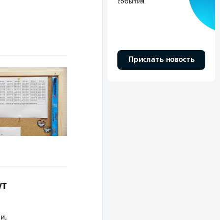
события.
Прислать новость
ут
и,