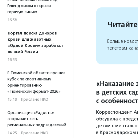
Геленджиком открыли
горячую линию
16:58
Читайте
Портал поиска доноров
крови для животных
Больше новос
«Одной Крови» заработал
телеграм-кан
по всей России
16:53
В Тюменской области прошел
кубок по спортивному
«Наказание з
ориентированию
в детских са
«Тюменский формат-2026»
с особеннос
15:19
·
Прислано НКО
Корреспондент А
Организация «Радость»
обсудила с предс
открывает сеть
региональных подразделений
детям с ментальн
в Краснодарском 
14:25
·
Прислано НКО