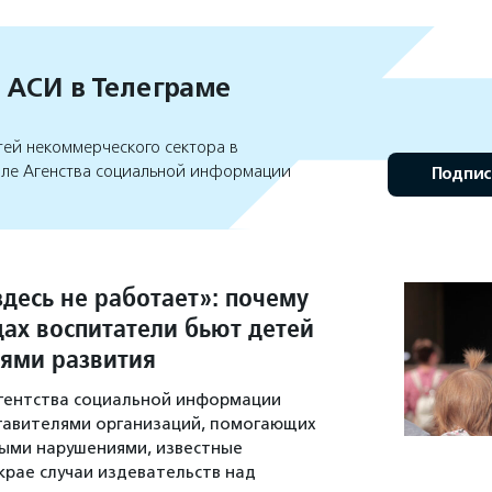
 АСИ в Телеграме
тей некоммерческого сектора в
але Агенства социальной информации
Подпис
десь не работает»: почему
дах воспитатели бьют детей
тями развития
гентства социальной информации
тавителями организаций, помогающих
ыми нарушениями, известные
крае случаи издевательств над