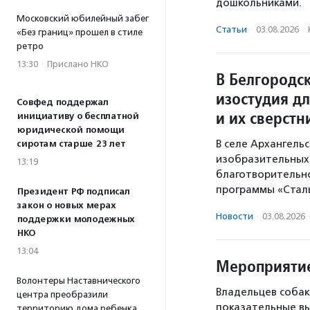
дошкольниками.
Московский юбилейный забег
Статьи
·
03.08.2026
·
«Без границ» прошел в стиле
ретро
13:30
·
Прислано НКО
В Белгородс
изостудия д
Совфед поддержал
и их сверстн
инициативу о бесплатной
юридической помощи
В селе Архангель
сиротам старше 23 лет
изобразительных 
13:19
благотворительн
программы «Стал
Президент РФ подписал
закон о новых мерах
Новости
·
03.08.2026
поддержки молодежных
НКО
13:04
Мероприятие
Волонтеры Наставнического
Владельцев собак
центра преобразили
показательные вы
территорию дома ребенка