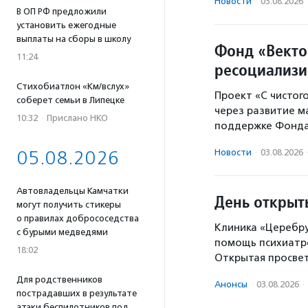
Новости
·
03.08.2026
В ОП РФ предложили
установить ежегодные
выплаты на сборы в школу
Фонд «Векто
11:24
ресоциализи
Стихобиатлон «Км/вслух»
Проект «С чистог
соберет семьи в Липецке
через развитие м
10:32
·
Прислано НКО
поддержке Фонда
05.08.2026
Новости
·
03.08.2026
Автовладельцы Камчатки
День открыт
могут получить стикеры
о правилах добрососедства
Клиника «Церебру
с бурыми медведями
помощь психиатро
18:02
Открытая просве
Для родственников
Анонсы
·
03.08.2026
·
пострадавших в результате
атаки беспилотников под