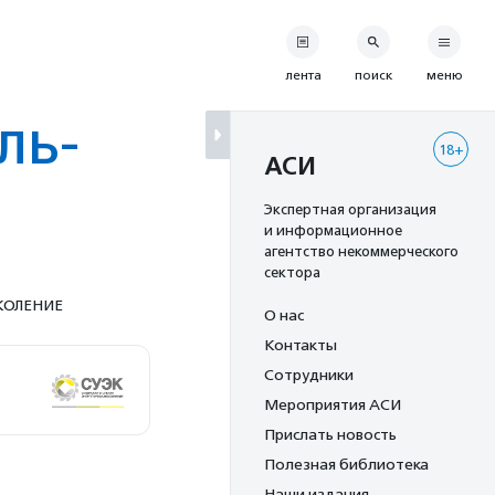
лента
поиск
меню
ль­
18+
АСИ
Экспертная организация
и информационное
агентство некоммерческого
сектора
КОЛЕНИЕ
О нас
Контакты
Сотрудники
Мероприятия АСИ
Прислать новость
Полезная библиотека
Наши издания