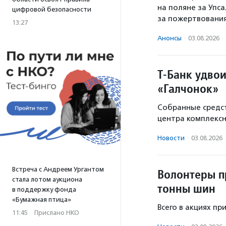
на поляне за Упс
цифровой безопасности
за пожертвовани
13:27
Анонсы
·
03.08.2026
·
Т-Банк удво
«Галчонок»
Собранные средст
центра комплекс
Новости
·
03.08.2026
Встреча с Андреем Ургантом
Волонтеры п
стала лотом аукциона
тонны шин
в поддержку фонда
«Бумажная птица»
Всего в акциях пр
11:45
·
Прислано НКО