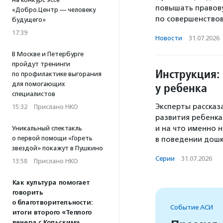
повышать правову
«Добро.Центр — человеку
по совершенство
будущего»
17:39
Новости
·
31.07.2026
В Москве и Петербурге
пройдут тренинги
Инструкция: 
по профилактике выгорания
для помогающих
у ребенка
специалистов
Эксперты рассказ
15:32
·
Прислано НКО
развития ребенка
и на что именно
Уникальный спектакль
о первой помощи «Гореть
в поведении дошк
звездой» покажут в Пушкино
Серии
·
31.07.2026
13:58
·
Прислано НКО
Как культура помогает
говорить
о благотворительности:
Событие АСИ
итоги второго «Теплого
вечера с Кольским»