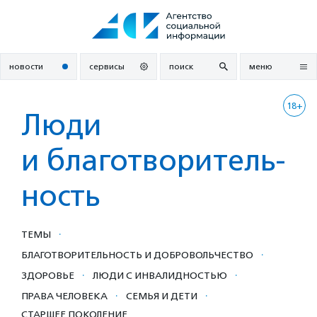
Перейти
к
содержанию
новости
сервисы
поиск
меню
18+
Люди
и благотвори­тель­
ность
·
ТЕМЫ
·
БЛАГОТВОРИ­ТЕЛЬ­НОСТЬ И ДОБРОВОЛЬ­ЧЕСТ­ВО
·
·
ЗДОРОВЬЕ
ЛЮДИ С ИНВАЛИДНОСТЬЮ
·
·
ПРАВА ЧЕЛОВЕКА
СЕМЬЯ И ДЕТИ
СТАРШЕЕ ПОКОЛЕНИЕ