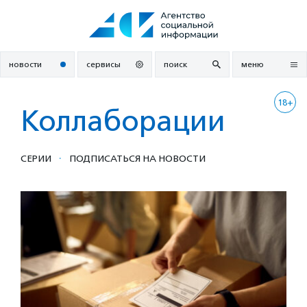
Перейти
к
содержанию
новости
сервисы
поиск
меню
18+
Коллаборации
·
СЕРИИ
ПОДПИСАТЬСЯ НА НОВОСТИ