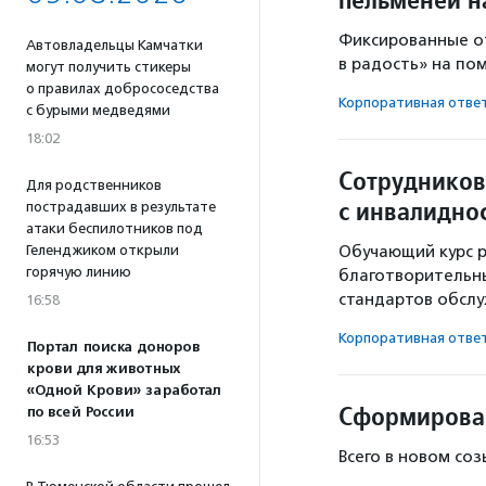
Фиксированные от
Автовладельцы Камчатки
в радость» на п
могут получить стикеры
о правилах добрососедства
Корпоративная отве
с бурыми медведями
18:02
Сотрудников
Для родственников
с инвалидно
пострадавших в результате
атаки беспилотников под
Геленджиком открыли
Обучающий курс р
горячую линию
благотворительны
стандартов обслу
16:58
Корпоративная отве
Портал поиска доноров
крови для животных
«Одной Крови» заработал
Сформирован
по всей России
16:53
Всего в новом соз