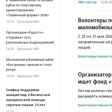
В Тюменской области прошел
НКО-сектор
·
18.06.2
кубок по спортивному
ориентированию
«Тюменский формат-2026»
Волонтеры п
15:19
·
Прислано НКО
маломобиль
Организация «Радость»
С 25 по 31 мая 20
открывает сеть
направленная на
региональных подразделений
людей.
14:25
·
Прислано НКО
Благотвори­тель­ност
Московский юбилейный забег
«Без границ» прошел в стиле
ретро
Организатор
13:30
·
Прислано НКО
ищет фонд «
Совфед поддержал
Летом количество
инициативу о бесплатной
расширять команд
юридической помощи
сиротам старше 23 лет
Благотвори­тель­ност
13:19