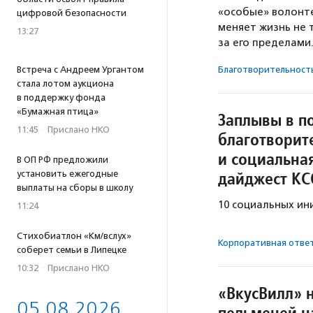
«особые» волонт
цифровой безопасности
меняет жизнь не 
13:27
за его пределами
Встреча с Андреем Ургантом
Благотвори­тель­ност
стала лотом аукциона
в поддержку фонда
«Бумажная птица»
Заплывы в п
11:45
·
Прислано НКО
благотворит
и социальна
В ОП РФ предложили
дайджест КС
установить ежегодные
выплаты на сборы в школу
10 социальных ин
11:24
Стихобиатлон «Км/вслух»
Корпоративная отве
соберет семьи в Липецке
10:32
·
Прислано НКО
«ВкусВилл» 
05.08.2026
пельменей н