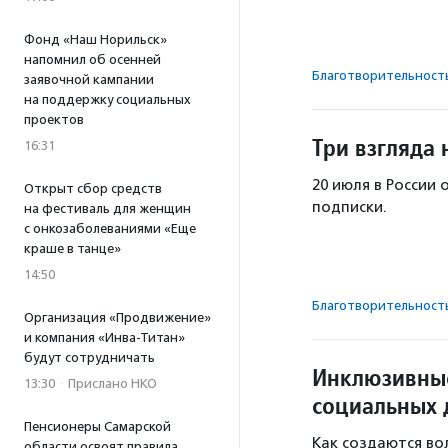
Фонд «Наш Норильск»
напомнил об осенней
Благотвори­тель­ност
заявочной кампании
на поддержку социальных
проектов
Три взгляда
16:31
20 июля в России
Открыт сбор средств
подписки.
на фестиваль для женщин
с онкозаболеваниями «Еще
краше в танце»
14:50
Благотвори­тель­ност
Организация «Продвижение»
и компания «Инва-Титан»
будут сотрудничать
Инклюзивные
13:30
·
Прислано НКО
социальных 
Пенсионеры Самарской
Как создаются во
области освоят правила