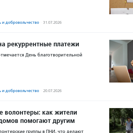
ь и доброволь­чест­во
·
31.07.2026
 на рекуррентные платежи
 отмечается День благотворительной
ь и доброволь­чест­во
·
20.07.2026
 волонтеры: как жители
домов помогают другим
лонтерские группы в ПНИ, что делают