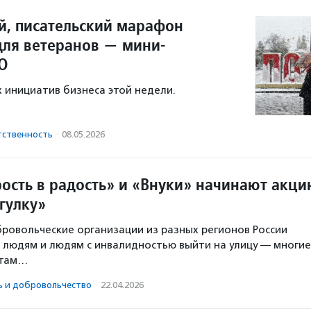
ей, писательский марафон
для ветеранов — мини-
О
 инициатив бизнеса этой недели.
тственность
·
08.05.2026
ость в радость» и «Внуки» начинают акц
гулку»
обровольческие организации из разных регионов России
людям и людям с инвалидностью выйти на улицу — многие
 там…
ь и доброволь­чест­во
·
22.04.2026