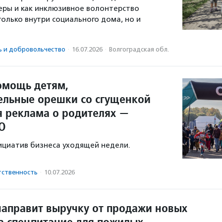
еры и как инклюзивное волонтерство
только внутри социального дома, но и
.
ь и доброволь­чест­во
·
16.07.2026
·
Волгоградская обл.
омощь детям,
ельные орешки со сгущенкой
я реклама о родителях —
О
ициатив бизнеса уходящей недели.
тственность
·
10.07.2026
направит выручку от продажи новых
а спецпитание для пожилых