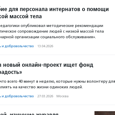
ие для персонала интернатов о помощи
кой массой тела
педагогики опубликовал методические рекомендации
ическое сопровождение людей с низкой массой тела
онарной организации социального обслуживания».
ь и доброволь­чест­во
·
13.04.2026
в новый онлайн-проект ищет фонд
радость»
 что всего 40 минут в неделю, которые нужны волонтеру дл
овлиять на качество жизни одиноких людей.
ь и доброволь­чест­во
·
27.03.2026
·
Москва
тей, изучение журавля