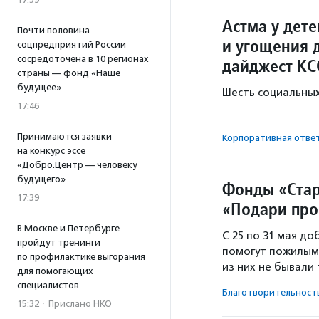
Астма у дет
Почти половина
и угощения 
соцпредприятий России
сосредоточена в 10 регионах
дайджест КС
страны — фонд «Наше
будущее»
Шесть социальных
17:46
Принимаются заявки
Корпоративная отве
на конкурс эссе
«Добро.Центр — человеку
будущего»
Фонды «Стар
17:39
«Подари про
В Москве и Петербурге
С 25 по 31 мая д
пройдут тренинги
помогут пожилым 
по профилактике выгорания
из них не бывали
для помогающих
специалистов
Благотвори­тель­ност
15:32
·
Прислано НКО