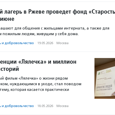
й лагерь в Ржеве проведет фонд «Старост
 июне
ашают для общения с жильцами интерната, а также для
 пожилым людям, живущим у себя дома.
ь и доброволь­чест­во
·
19.05.2026
·
Москва
енции «Лялечка» и миллион
сторий
й фильм «Лялечка» о жизни рядом
ком, нуждающимся в уходе, стал поводом
тему, которая касается практически
ь и доброволь­чест­во
·
18.05.2026
·
Москва