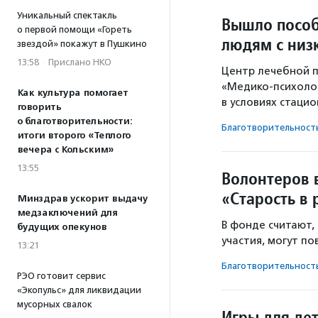
Уникальный спектакль
Вышло пособ
о первой помощи «Гореть
людям с низ
звездой» покажут в Пушкино
13:58
·
Прислано НКО
Центр лечебной 
«Медико-психолог
Как культура помогает
в условиях стаци
говорить
о благотворительности:
Благотвори­тель­ност
итоги второго «Теплого
вечера с Кольским»
13:55
Волонтеров 
«Старость в 
Минздрав ускорит выдачу
медзаключений для
В фонде считают,
будущих опекунов
участия, могут п
13:21
Благотвори­тель­ност
РЭО готовит сервис
«Экопульс» для ликвидации
мусорных свалок
Игры для де