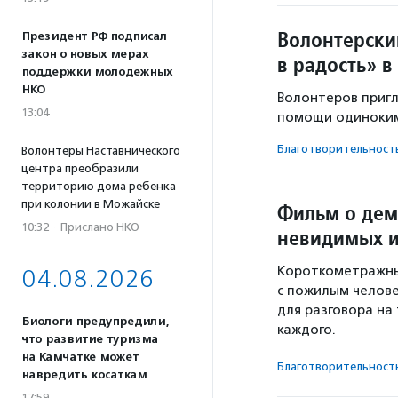
Волонтерски
Президент РФ подписал
закон о новых мерах
в радость» в
поддержки молодежных
НКО
Волонтеров пригл
13:04
помощи одиноким
Благотвори­тель­ност
Волонтеры Наставнического
центра преобразили
территорию дома ребенка
при колонии в Можайске
Фильм о дем
10:32
·
Прислано НКО
невидимых и
Короткометражны
04.08.2026
с пожилым челове
для разговора на 
Биологи предупредили,
каждого.
что развитие туризма
на Камчатке может
Благотвори­тель­ност
навредить косаткам
17:59