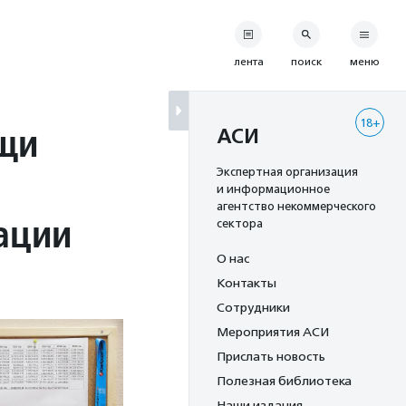
лента
поиск
меню
18+
щи
АСИ
Экспертная организация
и информационное
агентство некоммерческого
ации
сектора
О нас
Контакты
Сотрудники
Мероприятия АСИ
Прислать новость
Полезная библиотека
Наши издания