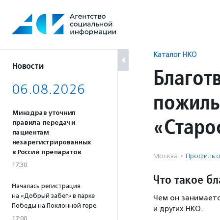
Перейти
к
содержанию
Каталог НКО
Новости
Благот
06.08.2026
пожилы
Минздрав уточнил
«Старо
правила передачи
пациентам
незарегистрированных
в России препаратов
Москва
·
Профиль о
17:30
Что такое б
Началась регистрация
на «Добрый забег» в парке
Чем он занимаетс
Победы на Поклонной горе
и других НКО.
17:00