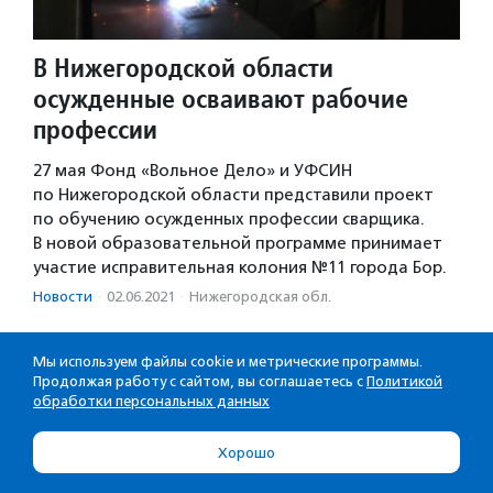
В Нижегородской области
осужденные осваивают рабочие
профессии
27 мая Фонд «Вольное Дело» и УФСИН
по Нижегородской области представили проект
по обучению осужденных профессии сварщика.
В новой образовательной программе принимает
участие исправительная колония №11 города Бор.
Новости
·
02.06.2021
·
Нижегородская обл.
Мы используем файлы cookie и метрические программы.
Продолжая работу с сайтом, вы соглашаетесь с
Политикой
обработки персональных данных
Хорошо