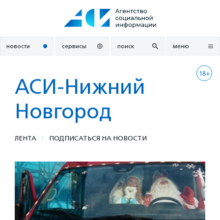
Перейти
к
содержанию
новости
сервисы
поиск
меню
18+
АСИ-Нижний
Новгород
·
ЛЕНТА
ПОДПИСАТЬСЯ НА НОВОСТИ