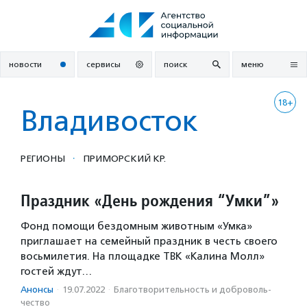
Перейти
к
содержанию
новости
сервисы
поиск
меню
18+
Владивосток
·
РЕГИОНЫ
ПРИМОРСКИЙ КР.
Праздник «День рождения “Умки”»
Фонд помощи бездомным животным «Умка»
приглашает на семейный праздник в честь своего
восьмилетия. На площадке ТВК «Калина Молл»
гостей ждут…
Анонсы
·
19.07.2022
·
Благотвори­тель­ность и доброволь­
чест­во