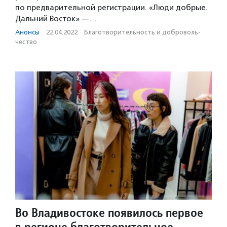
по предварительной регистрации. «Люди добрые.
Дальний Восток» —…
Анонсы
·
22.04.2022
·
Благотвори­тель­ность и доброволь­
чест­во
Во Владивостоке появилось первое
в регионе благотворительное