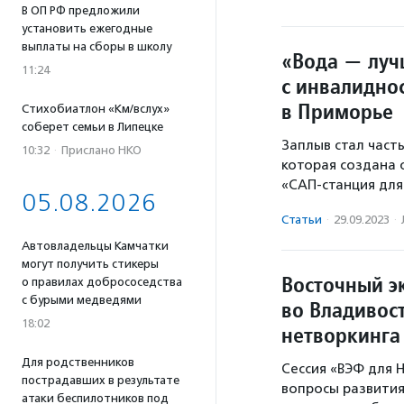
В ОП РФ предложили
установить ежегодные
выплаты на сборы в школу
«Вода — луч
11:24
с инвалидно
в Приморье
Стихобиатлон «Км/вслух»
соберет семьи в Липецке
Заплыв стал част
10:32
·
Прислано НКО
которая создана 
«САП-станция для
05.08.2026
Статьи
·
29.09.2023
·
Автовладельцы Камчатки
могут получить стикеры
Восточный э
о правилах добрососедства
с бурыми медведями
во Владивос
18:02
нетворкинга
Для родственников
Сессия «ВЭФ для 
пострадавших в результате
вопросы развития
атаки беспилотников под