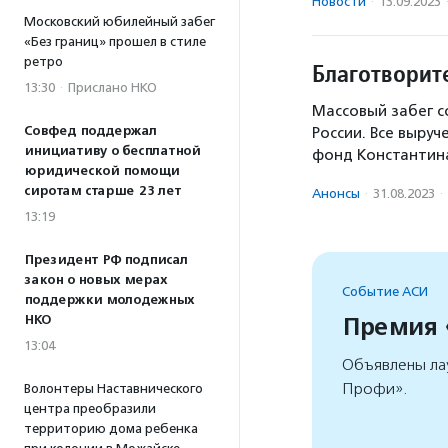
Новости
·
13.09.2023
Московский юбилейный забег
«Без границ» прошел в стиле
ретро
Благотворит
13:30
·
Прислано НКО
Массовый забег с
Совфед поддержал
России. Все выру
инициативу о бесплатной
фонд Константин
юридической помощи
сиротам старше 23 лет
Анонсы
·
31.08.2023
·
13:19
Президент РФ подписал
закон о новых мерах
Событие АСИ
поддержки молодежных
НКО
Премия
13:04
Объявлены ла
Профи».
Волонтеры Наставнического
центра преобразили
территорию дома ребенка