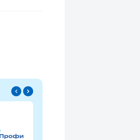
Спецпроект
Проводники социаль
изменений
Это ресурс, созданный для осмысле
НКО за 30 лет и размышлений об об