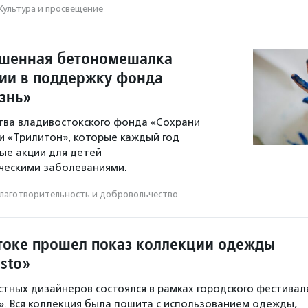
Культура и просвещение
ашенная бетономешалка
ции в поддержку фонда
знь»
тва владивостокского фонда «Сохрани
и «Трилитон», которые каждый год
ые акции для детей
ческими заболеваниями.
лаготвори­тель­ность и доброволь­чест­во
токе прошел показ коллекции одежды
sto»
тных дизайнеров состоялся в рамках городского фестивал
. Вся коллекция была пошита с использованием одежды,