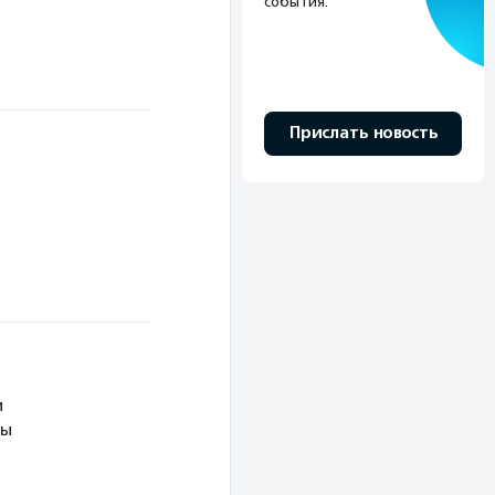
события.
Прислать новость
и
мы