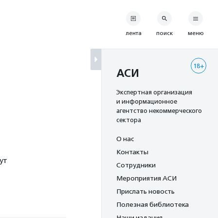
лента
поиск
меню
18+
АСИ
Экспертная организация
и информационное
агентство некоммерческого
сектора
О нас
Контакты
ут
Сотрудники
Мероприятия АСИ
Прислать новость
Полезная библиотека
Наши издания