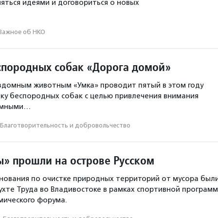
яться идеями и договориться о новых
Важное об НКО
спородных собак «Дорога домой»
домным животным «Умка» проводит пятый в этом году
ку беспородных собак с целью привлечения внимания
омными…
Благотвори­тель­ность и доброволь­чест­во
ы» прошли на острове Русском
нования по очистке природных территорий от мусора был
ухте Труда во Владивостоке в рамках спортивной програм
мического форума.