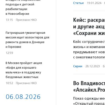
Статьи
·
19.01.2024
·
подходы к детской
реабилитации
в Новосибирске
Кейс: раскр
13:15
·
Прислано НКО
и другие ак
«Сохрани жи
Патриаршая гуманитарная
миссия ищет волонтеров для
Кейс сотрудничес
ремонта домов в Донецке
жизнь» и компани
и Горловке
придумывают нов
12:59
с онкогематологи
В Москве пройдет акция
Серии
·
28.12.2023
·
Б
«Кофе для хорошего
мальчика» в поддержку
бездомных животных
Во Владивос
10:52
·
Прислано НКО
«Апсайкл.Pro
06.08.2026
Показ одежды мес
«Открытый город»