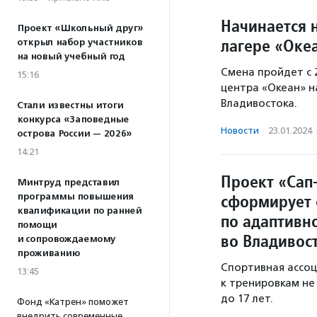
Начинается 
Проект «Школьный друг»
лагере «Оке
открыл набор участников
на новый учебный год
Смена пройдет с 
15:16
центра «Океан» на
Владивостока.
Стали известны итоги
конкурса «Заповедные
Новости
·
23.01.2024
острова России — 2026»
14:21
Проект «Сап-
Минтруд представил
сформирует 
программы повышения
квалификации по ранней
по адаптивн
помощи
во Владивос
и сопровождаемому
проживанию
Спортивная ассоц
13:45
к тренировкам не
до 17 лет.
Фонд «Катрен» поможет
внедрить современные