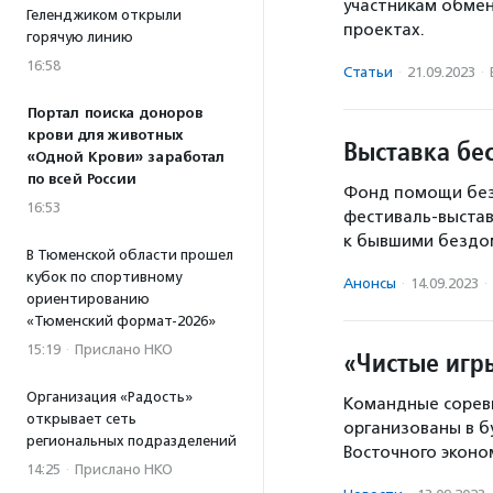
участникам обмен
Геленджиком открыли
проектах.
горячую линию
16:58
Статьи
·
21.09.2023
·
Портал поиска доноров
крови для животных
Выставка бе
«Одной Крови» заработал
по всей России
Фонд помощи без
16:53
фестиваль-выстав
к бывшими безд
В Тюменской области прошел
кубок по спортивному
Анонсы
·
14.09.2023
·
ориентированию
«Тюменский формат-2026»
15:19
·
Прислано НКО
«Чистые игр
Организация «Радость»
Командные сорев
открывает сеть
организованы в б
региональных подразделений
Восточного эконо
14:25
·
Прислано НКО