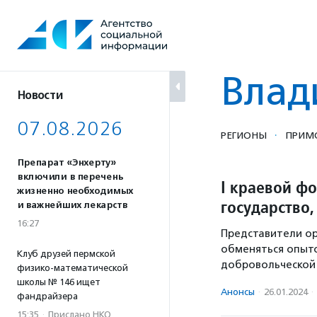
Перейти
к
содержанию
Влад
Новости
07.08.2026
·
РЕГИОНЫ
ПРИМО
Препарат «Энхерту»
включили в перечень
I краевой ф
жизненно необходимых
государство,
и важнейших лекарств
16:27
Представители ор
обменяться опыт
Клуб друзей пермской
добровольческой
физико-математической
школы № 146 ищет
Анонсы
·
26.01.2024
·
фандрайзера
15:35
·
Прислано НКО