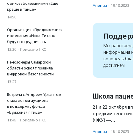
с онкозаболеваниями «Еще
Анонсы
·
19.10.2023
·
краше в танце»
14:50
Организация «Продвижение»
Поддерж
и компания «Инва-Титан»
будут сотрудничать
Мы работаем, 
13:30
·
Прислано НКО
информация и
вопросу в бла
Пенсионеры Самарской
достигнем
области освоят правила
цифровой безопасности
13:27
Школа пацие
Встреча с Андреем Ургантом
стала лотом аукциона
в поддержку фонда
21 и 22 октября 
«Бумажная птица»
с редким генетич
(ФКУ) —…
11:45
·
Прислано НКО
Анонсы
·
18.10.2023
·