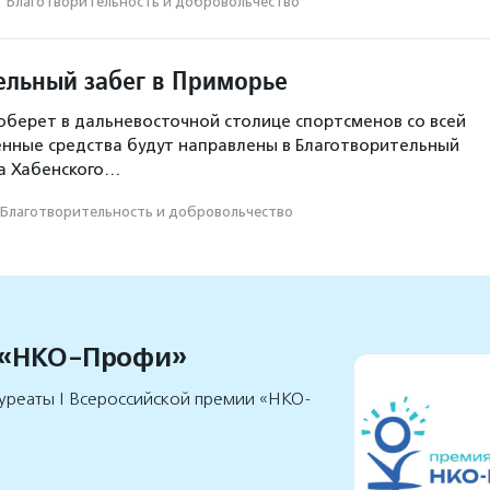
·
Благотвори­тель­ность и доброволь­чест­во
ельный забег в Приморье
оберет в дальневосточной столице спортсменов со всей
ченные средства будут направлены в Благотворительный
а Хабенского…
Благотвори­тель­ность и доброволь­чест­во
 «НКО-Профи»
уреаты I Всероссийской премии «НКО-