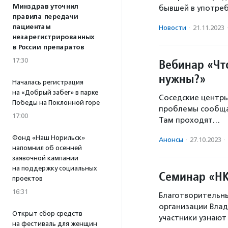
Минздрав уточнил
бывшей в употреб
правила передачи
пациентам
Новости
·
21.11.2023
незарегистрированных
в России препаратов
17:30
Вебинар «Чт
нужны?»
Началась регистрация
на «Добрый забег» в парке
Соседские центры
Победы на Поклонной горе
проблемы сообща 
17:00
Там проходят…
Фонд «Наш Норильск»
Анонсы
·
27.10.2023
·
напомнил об осенней
заявочной кампании
на поддержку социальных
Семинар «НК
проектов
16:31
Благотворительн
организации Влад
Открыт сбор средств
участники узнаю
на фестиваль для женщин