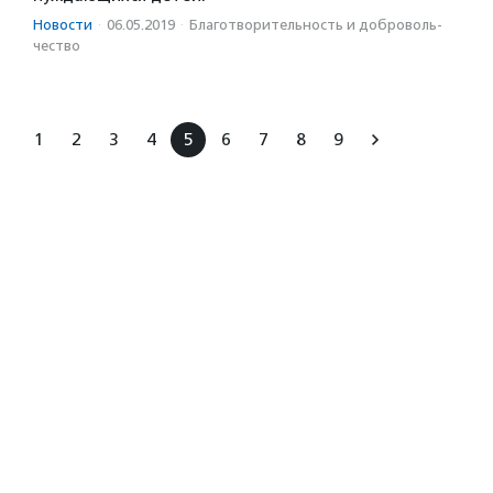
Новости
·
06.05.2019
·
Благотвори­тель­ность и доброволь­
чест­во
1
2
3
4
5
6
7
8
9