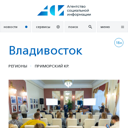
Перейти
к
содержанию
новости
сервисы
поиск
меню
18+
Владивосток
·
РЕГИОНЫ
ПРИМОРСКИЙ КР.