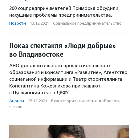
200 соцпредпринимателей Приморья обсудили
насущные проблемы предпринимательства.
Новости
·
13.12.2021
·
Социальное предпри­нима­тель­ство
Показ спектакля «Люди добрые»
во Владивостоке
АНО дополнительного профессионального
образования и консалтинга «Развитие», Агентство
социальной информации и Театр сторителлинга
Константина Кожевникова приглашают
в Пушкинский театр ДВФУ…
Анонсы
·
25.11.2021
·
Благотвори­тель­ность и доброволь­
чест­во