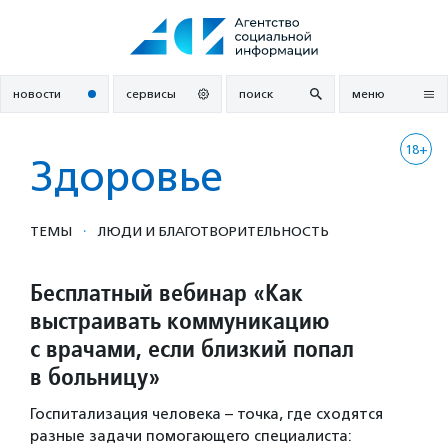
Перейти
к
содержанию
новости
сервисы
поиск
меню
18+
Здоровье
·
ТЕМЫ
ЛЮДИ И БЛАГОТВОРИ­ТЕЛЬ­НОСТЬ
Бесплатный вебинар «Как
выстраивать коммуникацию
с врачами, если близкий попал
в больницу»
Госпитализация человека – точка, где сходятся
разные задачи помогающего специалиста: