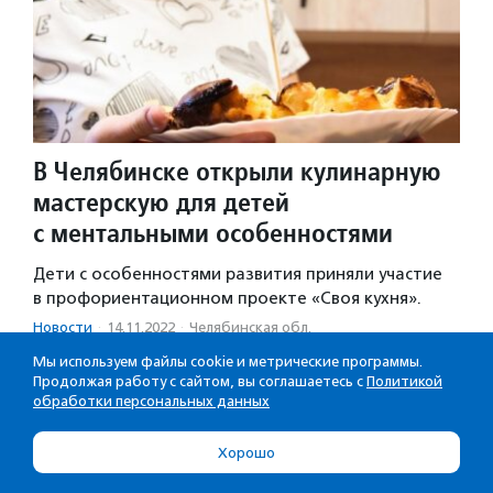
В Челябинске открыли кулинарную
мастерскую для детей
с ментальными особенностями
Дети с особенностями развития приняли участие
в профориентационном проекте «Своя кухня».
Новости
·
14.11.2022
·
Челябинская обл.
Мы используем файлы cookie и метрические программы.
Продолжая работу с сайтом, вы соглашаетесь с
Политикой
обработки персональных данных
1
2
3
4
5
6
Хорошо