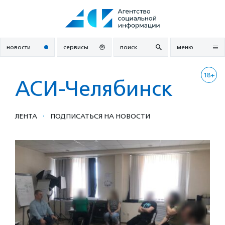
Перейти
к
содержанию
новости
сервисы
поиск
меню
18+
АСИ-Челябинск
·
ЛЕНТА
ПОДПИСАТЬСЯ НА НОВОСТИ