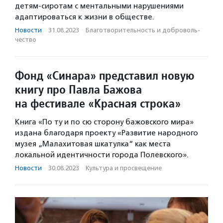
детям-сиротам с ментальными нарушениями
адаптироваться к жизни в обществе.
Новости
·
31.08.2023
·
Благотвори­тель­ность и доброволь­
чест­во
Фонд «Синара» представил новую
книгу про Павла Бажова
на фестивале «Красная строка»
Книга «По ту и по сю сторону бажовского мира»
издана благодаря проекту «Развитие народного
музея „Малахитовая шкатулка“ как места
локальной идентичности города Полевского».
Новости
·
30.08.2023
·
Культура и просвещение