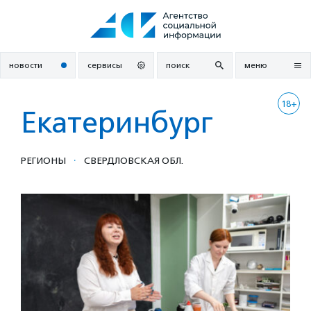
Перейти
к
содержанию
новости
сервисы
поиск
меню
18+
Екатеринбург
·
РЕГИОНЫ
СВЕРДЛОВСКАЯ ОБЛ.