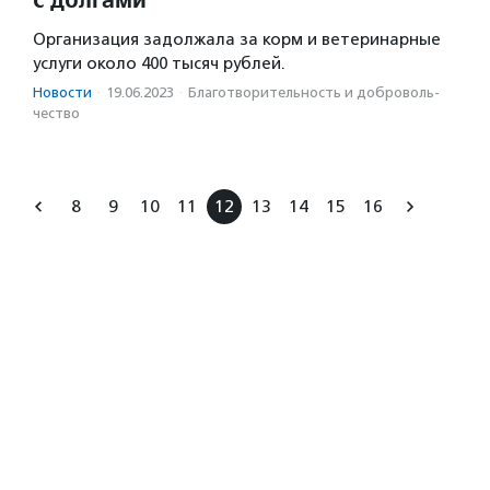
Организация задолжала за корм и ветеринарные
услуги около 400 тысяч рублей.
Новости
·
19.06.2023
·
Благотвори­тель­ность и доброволь­
чест­во
8
9
10
11
12
13
14
15
16