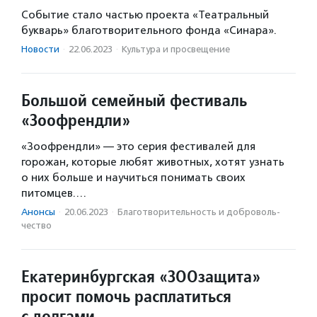
Событие стало частью проекта «Театральный
букварь» благотворительного фонда «Синара».
Новости
·
22.06.2023
·
Культура и просвещение
Большой семейный фестиваль
«Зоофрендли»
«Зоофрендли» — это серия фестивалей для
горожан, которые любят животных, хотят узнать
о них больше и научиться понимать своих
питомцев.…
Анонсы
·
20.06.2023
·
Благотвори­тель­ность и доброволь­
чест­во
Екатеринбургская «ЗООзащита»
просит помочь расплатиться
с долгами