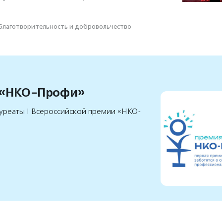
Благотвори­тель­ность и доброволь­чест­во
 «НКО-Профи»
уреаты I Всероссийской премии «НКО-