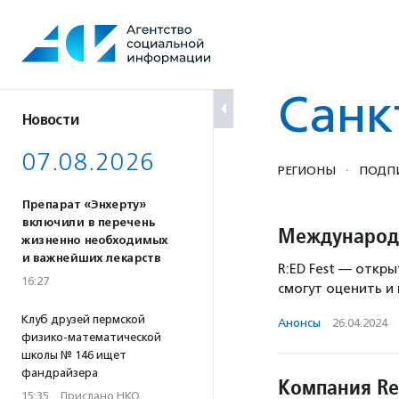
Перейти
к
содержанию
Санк
Новости
07.08.2026
·
РЕГИОНЫ
ПОДП
Препарат «Энхерту»
включили в перечень
Международн
жизненно необходимых
и важнейших лекарств
R:ED Fest — откр
16:27
смогут оценить и
Клуб друзей пермской
Анонсы
·
26.04.2024
·
физико-математической
школы № 146 ищет
фандрайзера
Компания Re
15:35
·
Прислано НКО