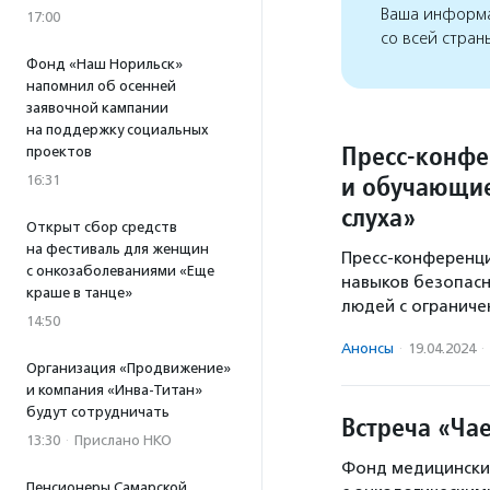
Ваша информа
17:00
со всей стран
Фонд «Наш Норильск»
напомнил об осенней
заявочной кампании
на поддержку социальных
Пресс-конфе
проектов
и обучающие
16:31
слуха»
Открыт сбор средств
на фестиваль для женщин
Пресс-конференц
с онкозаболеваниями «Еще
навыков безопасн
краше в танце»
людей с ограниче
14:50
Анонсы
·
19.04.2024
·
Организация «Продвижение»
и компания «Инва-Титан»
будут сотрудничать
Встреча «Ча
13:30
·
Прислано НКО
Фонд медицинских
Пенсионеры Самарской