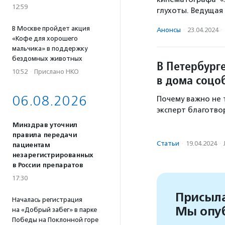
12:59
глухоты. Ведущая
В Москве пройдет акция
Анонсы
·
23.04.2024
·
«Кофе для хорошего
мальчика» в поддержку
бездомных животных
В Петербург
10:52
·
Прислано НКО
в дома соцо
06.08.2026
Почему важно не 
эксперт благотво
Минздрав уточнил
правила передачи
Статьи
·
19.04.2024
·
пациентам
незарегистрированных
в России препаратов
17:30
Присыла
Началась регистрация
Мы опу
на «Добрый забег» в парке
Победы на Поклонной горе