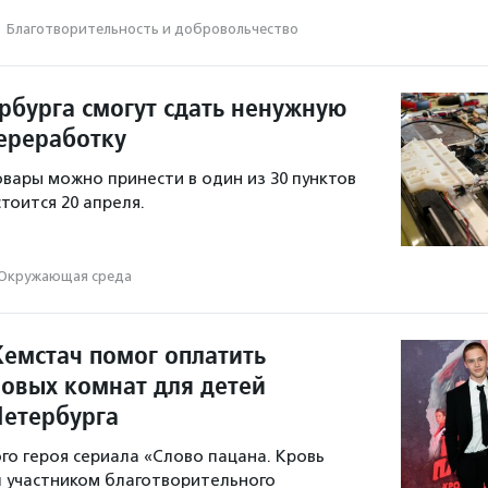
·
Благотвори­тель­ность и доброволь­чест­во
рбурга смогут сдать ненужную
переработку
вары можно принести в один из 30 пунктов
тоится 20 апреля.
Окружающая среда
Кемстач помог оплатить
ровых комнат для детей
Петербурга
го героя сериала «Слово пацана. Кровь
л участником благотворительного