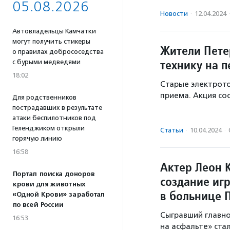
05.08.2026
Новости
·
12.04.2024
Автовладельцы Камчатки
могут получить стикеры
Жители Пете
о правилах добрососедства
технику на 
с бурыми медведями
18:02
Старые электрото
приема. Акция сос
Для родственников
пострадавших в результате
атаки беспилотников под
Геленджиком открыли
Статьи
·
10.04.2024
·
горячую линию
16:58
Актер Леон 
Портал поиска доноров
создание иг
крови для животных
в больнице 
«Одной Крови» заработал
по всей России
Сыгравший главно
16:53
на асфальте» ста