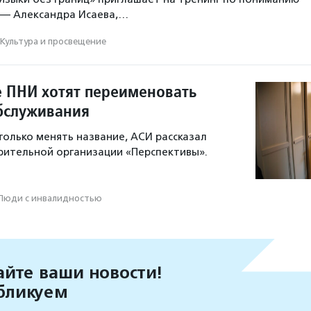
 — Александра Исаева,…
Культура и просвещение
е ПНИ хотят переименовать
бслуживания
только менять название, АСИ рассказал
рительной организации «Перспективы».
Люди с инвалидностью
йте ваши новости!
бликуем