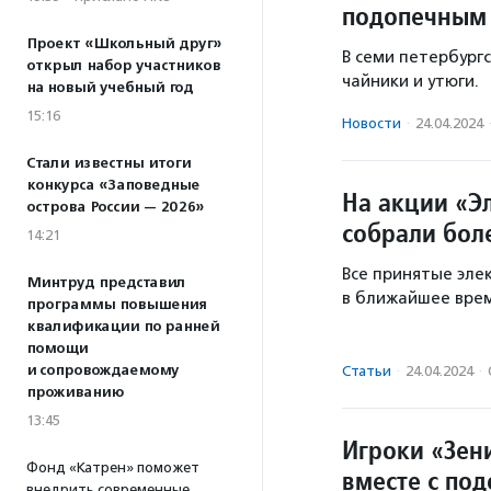
подопечным 
Проект «Школьный друг»
В семи петербург
открыл набор участников
чайники и утюги.
на новый учебный год
15:16
Новости
·
24.04.2024
Стали известны итоги
конкурса «Заповедные
На акции «Э
острова России — 2026»
собрали боле
14:21
Все принятые эле
Минтруд представил
в ближайшее врем
программы повышения
квалификации по ранней
помощи
и сопровождаемому
Статьи
·
24.04.2024
·
проживанию
13:45
Игроки «Зен
Фонд «Катрен» поможет
вместе с по
внедрить современные