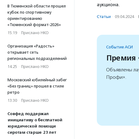
аукциона.
В Тюменской области прошел
кубок по спортивному
Статьи
·
09.04.2024
·
ориентированию
«Тюменский формат-2026»
15:19
·
Прислано НКО
Организация «Радость»
Событие АСИ
открывает сеть
Премия
региональных подразделений
14:25
·
Прислано НКО
Объявлены ла
Профи».
Московский юбилейный забег
«Без границ» прошел в стиле
ретро
13:30
·
Прислано НКО
Совфед поддержал
инициативу о бесплатной
юридической помощи
сиротам старше 23 лет