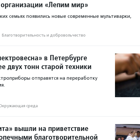
организации «Лепим мир»
ских семьях появились новые современные мультиварки,
·
Благотвори­тель­ность и доброволь­чест­во
лектровесна» в Петербурге
е двух тонн старой техники
ктроприборы отправятся на переработку
я.
Окружающая среда
ита» вышли на приветствие
допечными благотворительной