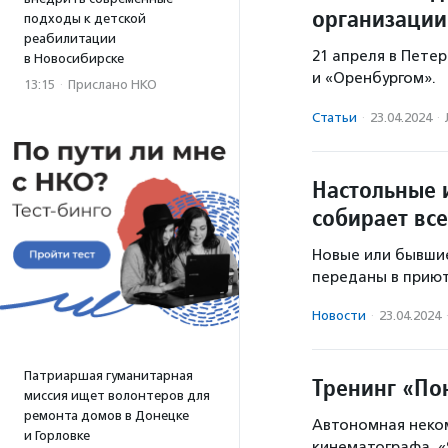
организации
подходы к детской
реабилитации
21 апреля в Пете
в Новосибирске
и «Оренбургом».
13:15
·
Прислано НКО
Статьи
·
23.04.2024
·
Настольные 
собирает все
Новые или бывшие
переданы в приют
Новости
·
23.04.2024
Патриаршая гуманитарная
Тренинг «По
миссия ищет волонтеров для
ремонта домов в Донецке
Автономная неко
и Горловке
кинематографа «Я