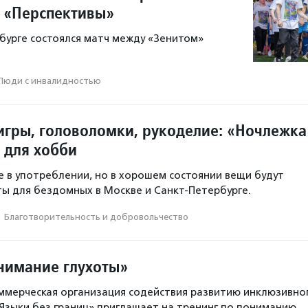
 «Перспективы»
рбурге состоялся матч между «Зенитом»
Люди с инвалидностью
игры, головоломки, рукоделие: «Ночлежка
 для хобби
 в употреблении, но в хорошем состоянии вещи будут
ы для бездомных в Москве и Санкт-Петербурге.
·
Благотвори­тель­ность и доброволь­чест­во
нимание глухоты»
ммерческая организация содействия развитию инклюзивно
зыки без границ» приглашает на тренинг по пониманию