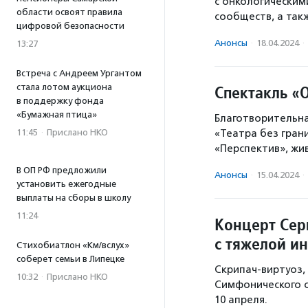
с онкологическим
области освоят правила
сообществ, а та
цифровой безопасности
Анонсы
·
18.04.2024
·
13:27
Встреча с Андреем Ургантом
стала лотом аукциона
Спектакль «
в поддержку фонда
«Бумажная птица»
Благотворительна
11:45
·
Прислано НКО
«Театра без гран
«Перспектив», ж
В ОП РФ предложили
Анонсы
·
15.04.2024
·
установить ежегодные
выплаты на сборы в школу
11:24
Концерт Серг
с тяжелой и
Стихобиатлон «Км/вслух»
соберет семьи в Липецке
Скрипач-виртуоз,
10:32
·
Прислано НКО
Симфонического о
10 апреля.