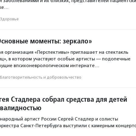
и заболеваниями и их близких, представителей пациентск
кже…
Здоровье
Основные моменты: зеркало»
я организация «Перспективы» приглашает на спектакль
иц», в котором участвуют особые артисты — подопечные
ивущие впсихоневрологическом интернате…
Благотвори­тель­ность и доброволь­чест­во
ея Стадлера собрал средства для детей
нвалидностью
 народный артист России Сергей Стадлер и солисты
ркестра Санкт-Петербурга выступили с камерным концерт