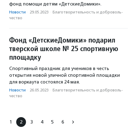
фонд помощи детям «ДетскиеДомики».
Новости
·
29.05.2023
·
Благотвори­тель­ность и доброволь­
чест­во
Фонд «ДетскиеДомики» подарил
тверской школе № 25 спортивную
площадку
Спортивный праздник для учеников в честь
открытия новой уличной спортивной площадки
для воркаута состоялся 24 мая.
Новости
·
26.05.2023
·
Благотвори­тель­ность и доброволь­
чест­во
1
2
3
4
5
6