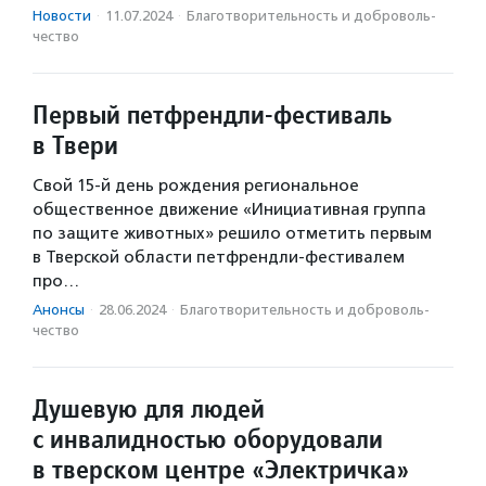
Новости
·
11.07.2024
·
Благотвори­тель­ность и доброволь­
чест­во
Первый петфрендли-фестиваль
в Твери
Свой 15-й день рождения региональное
общественное движение «Инициативная группа
по защите животных» решило отметить первым
в Тверской области петфрендли-фестивалем
про…
Анонсы
·
28.06.2024
·
Благотвори­тель­ность и доброволь­
чест­во
Душевую для людей
с инвалидностью оборудовали
в тверском центре «Электричка»