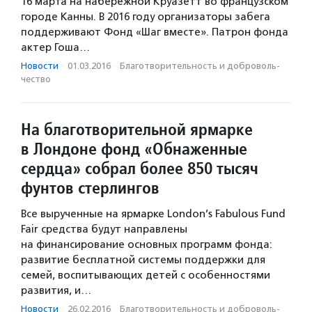
16 марта на набережной Круазетт во французском
городе Канны. В 2016 году организаторы забега
поддерживают Фонд «Шаг вместе». Патрон фонда
актер Гоша…
Новости
·
01.03.2016
·
Благотвори­тель­ность и доброволь­
чест­во
На благотворительной ярмарке
в Лондоне фонд «Обнаженные
сердца» собрал более 850 тысяч
фунтов стерлингов
Все вырученные на ярмарке London’s Fabulous Fund
Fair средства будут направлены
на финансирование основных программ фонда:
развитие бесплатной системы поддержки для
семей, воспитывающих детей с особенностями
развития, и…
Новости
·
26.02.2016
·
Благотвори­тель­ность и доброволь­