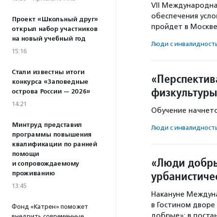
VII Международна
обеспечения усло
Проект «Школьный друг»
пройдет в Москве
открыл набор участников
на новый учебный год
Люди с инвалидност
15:16
Стали известны итоги
«Перспектив
конкурса «Заповедные
физкультуры
острова России — 2026»
14:21
Обучение начнетс
Минтруд представил
Люди с инвалидност
программы повышения
квалификации по ранней
помощи
«Люди добр
и сопровождаемому
урбанистиче
проживанию
13:45
Накануне Междун
в Гостином дворе
Фонд «Катрен» поможет
добрые»: в поста
внедрить современные