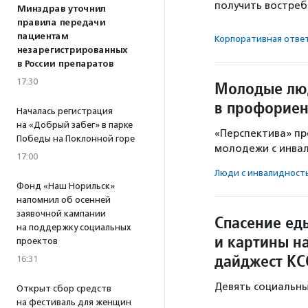
получить востре
Минздрав уточнил
правила передачи
пациентам
Корпоративная отве
незарегистрированных
в России препаратов
17:30
Молодые люд
в профориен
Началась регистрация
на «Добрый забег» в парке
«Перспектива» п
Победы на Поклонной горе
молодежи с инвали
17:00
Люди с инвалидност
Фонд «Наш Норильск»
напомнил об осенней
заявочной кампании
Спасение ед
на поддержку социальных
и картины н
проектов
дайджест КС
16:31
Девять социальны
Открыт сбор средств
на фестиваль для женщин