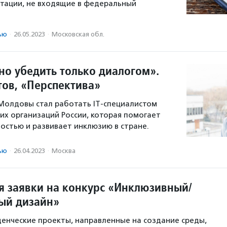
тации, не входящие в федеральный
ью
·
26.05.2023
·
Московская обл.
о убедить только диалогом».
тов, «Перспектива»
 Молдовы стал работать IT-специалистом
их организаций России, которая помогает
остью и развивает инклюзию в стране.
ью
·
26.04.2023
·
Москва
 заявки на конкурс «Инклюзивный/
ый дизайн»
енческие проекты, направленные на создание среды,