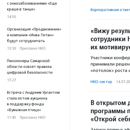
с онкозаболеваниями «Еще
краше в танце»
Корпоративная отве
14:50
«Вижу резуль
Организация «Продвижение»
и компания «Инва-Титан»
сотрудники Н
будут сотрудничать
их мотивиру
13:30
·
Прислано НКО
Участники конфер
Пенсионеры Самарской
принимали решени
области освоят правила
«потолок» роста и
цифровой безопасности
13:27
НКО-сектор
·
14.07.2
Встреча с Андреем Ургантом
стала лотом аукциона
В открытом 
в поддержку фонда
программы п
«Бумажная птица»
«Открой себ
11:45
·
Прислано НКО
Записи прямых эф