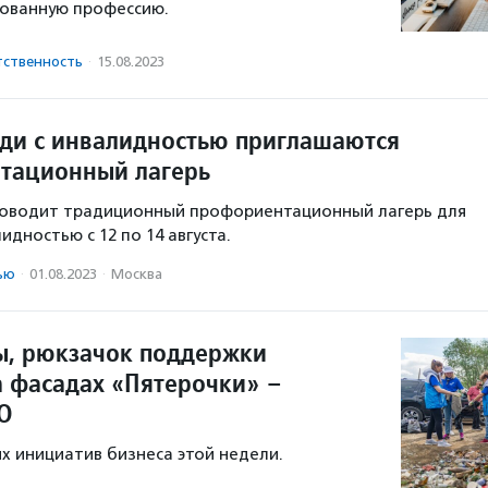
бованную профессию.
тственность
·
15.08.2023
и с инвалидностью приглашаются
тационный лагерь
роводит традиционный профориентационный лагерь для
дностью с 12 по 14 августа.
ью
·
01.08.2023
·
Москва
ы, рюкзачок поддержки
а фасадах «Пятерочки» –
О
х инициатив бизнеса этой недели.