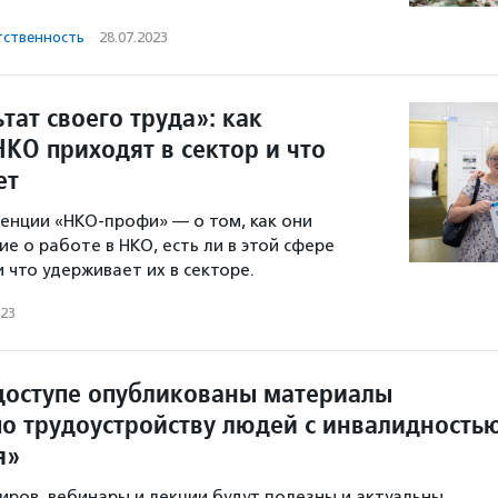
тственность
·
28.07.2023
тат своего труда»: как
КО приходят в сектор и что
ет
енции «НКО-профи» — о том, как они
е о работе в НКО, есть ли в этой сфере
 что удерживает их в секторе.
023
доступе опубликованы материалы
о трудоустройству людей с инвалидность
я»
иров, вебинары и лекции будут полезны и актуальны