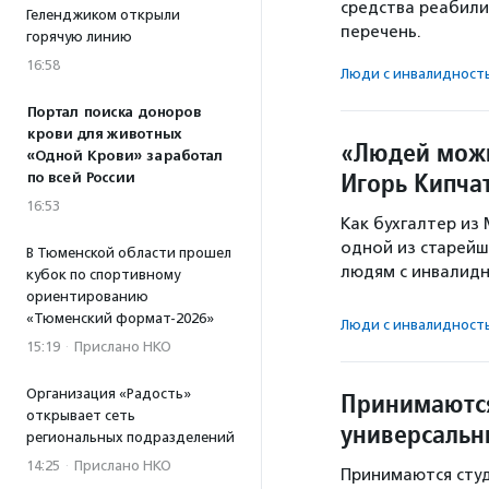
средства реабили
Геленджиком открыли
перечень.
горячую линию
16:58
Люди с инвалидност
Портал поиска доноров
крови для животных
«Людей можн
«Одной Крови» заработал
Игорь Кипча
по всей России
16:53
Как бухгалтер из
одной из старейш
В Тюменской области прошел
людям с инвалидн
кубок по спортивному
ориентированию
«Тюменский формат-2026»
Люди с инвалидност
15:19
·
Прислано НКО
Организация «Радость»
Принимаются
открывает сеть
универсальн
региональных подразделений
14:25
·
Прислано НКО
Принимаются студ