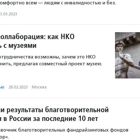
комфортно всем — людям с инвалидностью и без.
3.03.2023
коллаборация: как НКО
ь с музеями
трудничества возможны, зачем это НКО
мнить, предлагая совместный проект музею.
ью
·
28.02.2023
·
Москва
и результаты благотворительной
 в России за последние 10 лет
авочник благотворительных фандрайзинговых фондов
ор».