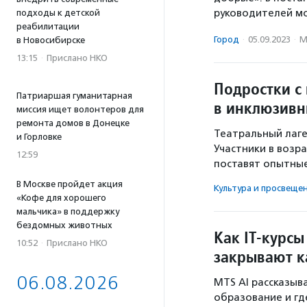
руководителей мо
подходы к детской
реабилитации
Город
·
05.09.2023
·
М
в Новосибирске
13:15
·
Прислано НКО
Подростки с
Патриаршая гуманитарная
в инклюзивн
миссия ищет волонтеров для
ремонта домов в Донецке
Театральный лаге
и Горловке
Участники в возра
12:59
поставят опытные
В Москве пройдет акция
Культура и просвеще
«Кофе для хорошего
мальчика» в поддержку
бездомных животных
Как IT-курс
10:52
·
Прислано НКО
закрывают к
06.08.2026
MTS AI рассказыв
образование и гд