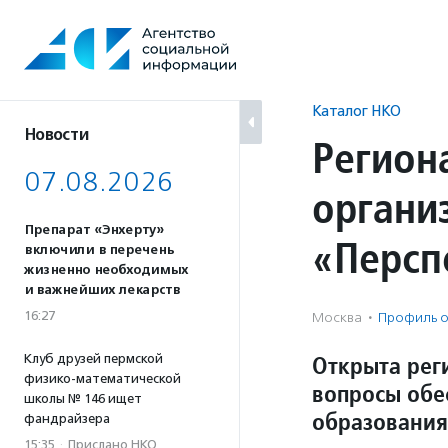
Перейти
к
содержанию
Каталог НКО
Новости
Регион
07.08.2026
органи
Препарат «Энхерту»
«Персп
включили в перечень
жизненно необходимых
и важнейших лекарств
16:27
Москва
·
Профиль о
Открыта рег
Клуб друзей пермской
физико-математической
вопросы обе
школы № 146 ищет
образования
фандрайзера
15:35
·
Прислано НКО