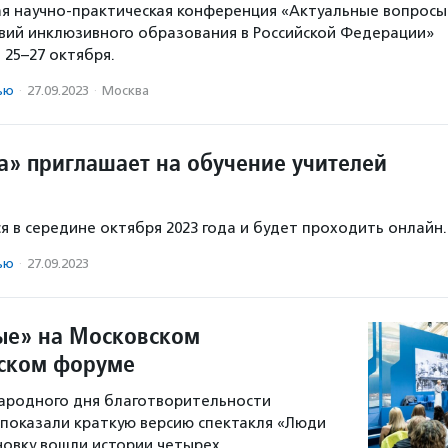
я научно-практическая конференция «Актуальные вопросы
вий инклюзивного образования в Российской Федерации»
 25–27 октября.
ью
·
27.09.2023
·
Москва
а» приглашает на обучение учителей
я в середине октября 2023 года и будет проходить онлайн.
ью
·
27.09.2023
ые» на Московском
ском форуме
ародного дня благотворительности
 показали краткую версию спектакля «Люди
новку вошли истории четырех