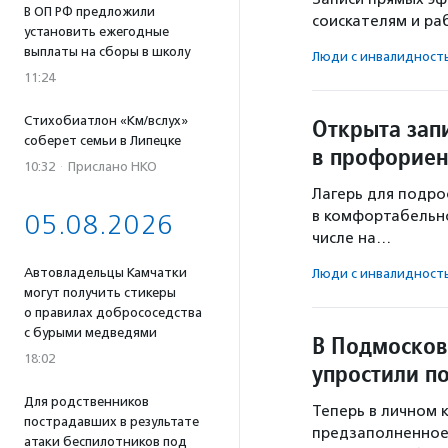
В ОП РФ предложили
соискателям и р
установить ежегодные
выплаты на сборы в школу
Люди с инвалидност
11:24
Стихобиатлон «Км/вслух»
Открыта зап
соберет семьи в Липецке
в профориен
10:32
·
Прислано НКО
Лагерь для подрос
в комфортабельно
05.08.2026
числе на…
Автовладельцы Камчатки
Люди с инвалидност
могут получить стикеры
о правилах добрососедства
с бурыми медведями
В Подмосков
18:02
упростили п
Для родственников
Теперь в личном к
пострадавших в результате
предзаполненное 
атаки беспилотников под