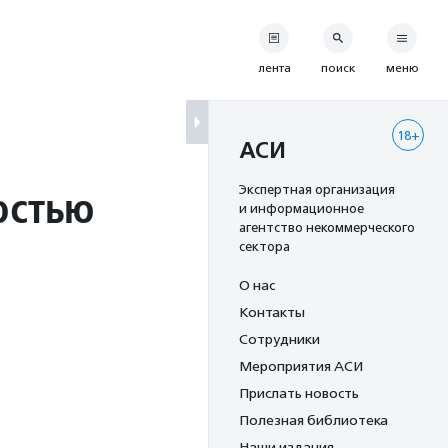
лента
поиск
меню
18+
АСИ
остью
Экспертная организация
и информационное
агентство некоммерческого
сектора
О нас
Контакты
Сотрудники
Мероприятия АСИ
Прислать новость
Полезная библиотека
Наши издания