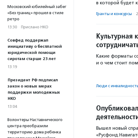
в которой будет 
Московский юбилейный забег
«Без границ» прошел в стиле
Гранты и конкурсы
·
2
ретро
13:30
·
Прислано НКО
Культурная 
Совфед поддержал
сотрудничат
инициативу о бесплатной
юридической помощи
Какие форматы со
сиротам старше 23 лет
и о чем стоит по
13:19
Президент РФ подписал
Люди с инвалидност
закон о новых мерах
поддержки молодежных
НКО
Опубликовал
13:04
деятельности
Волонтеры Наставнического
центра преобразили
Вышел новый спр
территорию дома ребенка
«Русфонд.Навигат