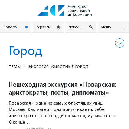
Перейти
к
содержанию
новости
сервисы
поиск
меню
18+
Город
·
ТЕМЫ
ЭКОЛОГИЯ. ЖИВОТНЫЕ. ГОРОД
Пешеходная экскурсия «Поварская:
аристократы, поэты, дипломаты»
Поварская – одна из самых блестящих улиц
Москвы. Как магнит, она притягивает к себе
аристократов, поэтов, дипломатов, музыкантов…
С конца…