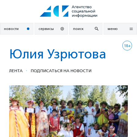
Перейти
к
содержанию
новости
сервисы
поиск
меню
18+
Юлия Узрютова
·
ЛЕНТА
ПОДПИСАТЬСЯ НА НОВОСТИ