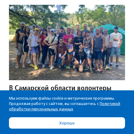
В Самарской области волонтеры
прошли обучение инклюзивному
Мы используем файлы cookie и метрические программы.
добровольчеству в кемпинговом
Продолжая работу с сайтом, вы соглашаетесь с
Политикой
обработки персональных данных
лагере
Хорошо
В заезде участвовали добровольцы Самарского
корпуса инклюзивных волонтеров, а также те, кто