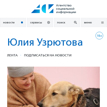
Перейти
к
содержанию
новости
сервисы
поиск
меню
18+
Юлия Узрютова
·
ЛЕНТА
ПОДПИСАТЬСЯ НА НОВОСТИ